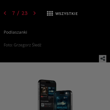
7
/
23
WSZYSTKIE
Podlaszanki
Foto: Grzegorz Śledź