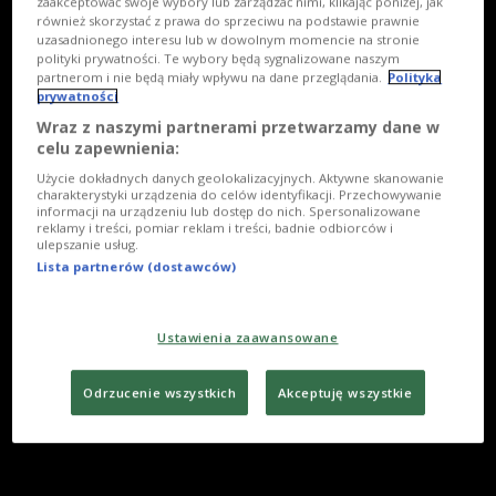
zaakceptować swoje wybory lub zarządzać nimi, klikając poniżej, jak
również skorzystać z prawa do sprzeciwu na podstawie prawnie
uzasadnionego interesu lub w dowolnym momencie na stronie
polityki prywatności. Te wybory będą sygnalizowane naszym
partnerom i nie będą miały wpływu na dane przeglądania.
Polityka
prywatności
Wraz z naszymi partnerami przetwarzamy dane w
celu zapewnienia:
Użycie dokładnych danych geolokalizacyjnych. Aktywne skanowanie
charakterystyki urządzenia do celów identyfikacji. Przechowywanie
informacji na urządzeniu lub dostęp do nich. Spersonalizowane
reklamy i treści, pomiar reklam i treści, badnie odbiorców i
ulepszanie usług.
Lista partnerów (dostawców)
Ustawienia zaawansowane
Odrzucenie wszystkich
Akceptuję wszystkie