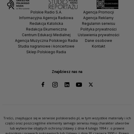
Polskie Radio S.A.
Agencja Promocji
Informacyjna Agencja Radiowa
Agencja Reklamy
Redakcja Katolicka
Regulamin serwisu
Redakcja Ekumeniczna
Polityka prywatności
Centrum Edukacji Medialnej
Ustawienia prywatności
Agencja Muzyczna Polskiego Radia
Dane osobowe
Studia nagraniowe i koncertowe
Kontakt
Sklep Polskiego Radia
Znajdziesz nas na
Treści, znajdujące się w serwisie polskieradio.pl, w tym wszystkie materiały i ich
części oraz poszczególne elementy samego serwisu mają charakter utworów
lub wytworów objętych ochroną Ustawy z dnia 4 lutego 1994 r. o prawie
autorskim i prawach pokrewnych lub Ustawy z dnia 30 czerwca 2000 r. Prawo