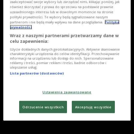
zaakceptować swoje wybory lub zarządzać nimi, klikając poniżej, jak
również skorzystać z prawa do sprzeciwu na podstawie prawnie
uzasadnionego interesu lub w dowolnym momencie na stronie
polityki prywatności. Te wybory będą sygnalizowane naszym
partnerom i nie będą miały wpływu na dane przeglądania.
Polityka
prywatności
Wraz z naszymi partnerami przetwarzamy dane w
celu zapewnienia:
Użycie dokładnych danych geolokalizacyjnych. Aktywne skanowanie
charakterystyki urządzenia do celów identyfikacji. Przechowywanie
informacji na urządzeniu lub dostęp do nich. Spersonalizowane
reklamy i treści, pomiar reklam i treści, badnie odbiorców i
ulepszanie usług.
Lista partnerów (dostawców)
Ustawienia zaawansowane
Odrzucenie wszystkich
Akceptuję wszystkie