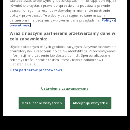
zaakceptować swoje wybory lub zarządzać nimi, klikając poniżej, jak
również skorzystać z prawa do sprzeciwu na podstawie prawnie
uzasadnionego interesu lub w dowolnym momencie na stronie
polityki prywatności. Te wybory będą sygnalizowane naszym
partnerom i nie będą miały wpływu na dane przeglądania.
Polityka
prywatności
Wraz z naszymi partnerami przetwarzamy dane w
celu zapewnienia:
Użycie dokładnych danych geolokalizacyjnych. Aktywne skanowanie
charakterystyki urządzenia do celów identyfikacji. Przechowywanie
informacji na urządzeniu lub dostęp do nich. Spersonalizowane
reklamy i treści, pomiar reklam i treści, badnie odbiorców i
ulepszanie usług.
Lista partnerów (dostawców)
Ustawienia zaawansowane
Odrzucenie wszystkich
Akceptuję wszystkie