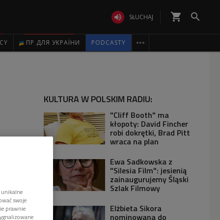
shopping_cart


SŁUCHAJ

ICY
ПР ДЛЯ УКРАЇНИ
PODCASTY
KULTURA W POLSKIM RADIU:
"Cliff Booth" ma
kłopoty: David Fincher
robi dokrętki, Brad Pitt
wraca na plan
Ewa Sadkowska z
"Silesia Film": jesienią
zainaugurujemy Śląski
Szlak Filmowy
 unikalne
tować swoje
Elżbieta Sikora
wie prawnie
nominowana do
sygnalizowane