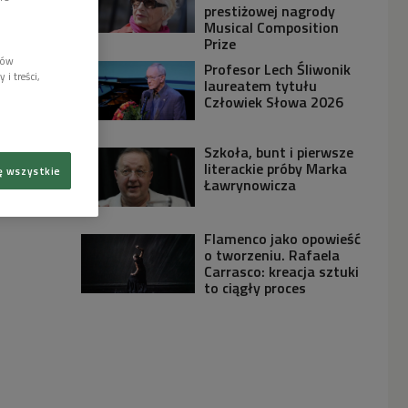
prestiżowej nagrody
Musical Composition
Prize
lów
Profesor Lech Śliwonik
i treści,
laureatem tytułu
Człowiek Słowa 2026
Szkoła, bunt i pierwsze
literackie próby Marka
ę wszystkie
Ławrynowicza
Flamenco jako opowieść
o tworzeniu. Rafaela
Carrasco: kreacja sztuki
to ciągły proces