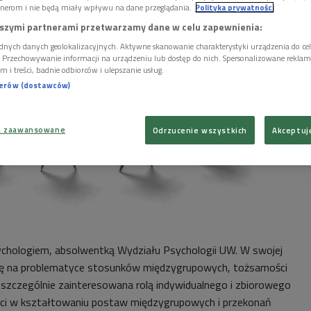
nerom i nie będą miały wpływu na dane przeglądania.
Polityka prywatności
szymi partnerami przetwarzamy dane w celu zapewnienia:
dnych danych geolokalizacyjnych. Aktywne skanowanie charakterystyki urządzenia do ce
i. Przechowywanie informacji na urządzeniu lub dostęp do nich. Spersonalizowane reklamy 
m i treści, badnie odbiorców i ulepszanie usług.
nerów (dostawców)
a zaawansowane
Odrzucenie wszystkich
Akceptuj
ychologiem, absolwentką Wydziału Psychologii UW. W swojej
się na problematyce stosunków międzygrupowych, tożsamości
st szczególnie zainteresowana rolą indywidualnego i zbiorowego
ści w kształtowaniu postaw międzygrupowych i przekonań