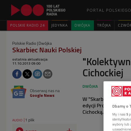
PORTAL POLSKIEGO
POLSKIE RADIO 24
JEDYNKA
DWÓJKA
TRÓJKA
CZWÓ
Polskie Radio
Dwójka
Skarbiec Nauki Polskiej
"Kolektywn
ostatnia aktualizacja:
11.10.2013 09:00
Cichockiej
Obserwuj nas na
Google News
W "Skarbcu Nauki Pol
edycji Programu STAR
Dbamy o 
Cichocką.
My i nasi
5
p
identyfikat
1 plik
AUDIO
wybory lub z
uzasadnione