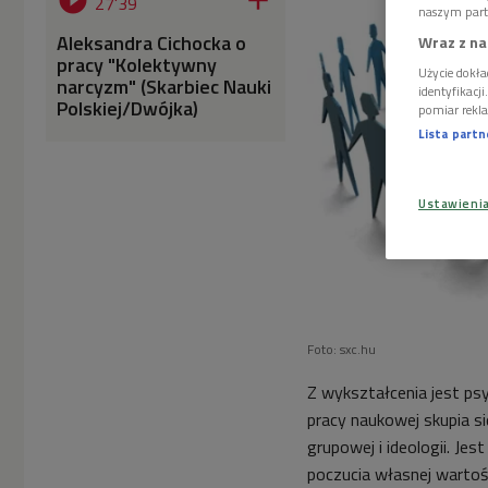


27'39
naszym part
Aleksandra Cichocka o
Wraz z na
pracy "Kolektywny
Użycie dokła
narcyzm" (Skarbiec Nauki
identyfikacj
Polskiej/Dwójka)
pomiar rekla
Lista part
Ustawieni
Foto: sxc.hu
Z wykształcenia jest ps
pracy naukowej skupia 
grupowej i ideologii. Je
poczucia własnej warto