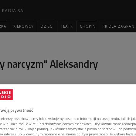
 RADIA SA
RKA
KIEROWCY
DZIECI
TEATR
CHOPIN
PR DLA ZAGRAN

y narcyzm" Aleksandry
skiej" spotkaliśmy się z jedną z laureatek tegorocznej
T Fundacji na rzecz Nauki Polskiej - Aleksandrą
Twoją prywatność
artnerzy przechowujemy lub uzyskujemy dostęp do informacji na urządzeniu, takich jak
ory w plikach cookie w celu przetwarzania danych osobowych. Użytkownik może zaakcep
arządzać nimi, klikając poniżej, jak również skorzystać z prawa do sprzeciwu na podsta
go interesu lub w dowolnym momencie na stronie polityki prywatności. Te wybory będą 