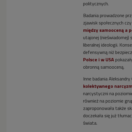
politycznych.
Badania prowadzone prz
zjawisk społecznych czy 
między samooceną a po
utajonej (nieświadomej) 
liberalnej ideologii. Ko
defensywną niż bezpiec
Polsce i w USA
pokazały
obronną samooceną.
Inne badania Aleksandry
kolektywnego narcyz
narcystyczni na poziomie
również na poziomie grup
zaproponowała także sk
doczekała się już tłuma
świata.