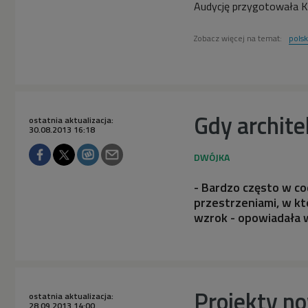
Audycję przygotowała K
Zobacz więcej na temat:
pols
Gdy archit
ostatnia aktualizacja:
30.08.2013 16:18
- Bardzo często w c
przestrzeniami, w k
wzrok - opowiadała w
Projekty no
ostatnia aktualizacja:
28.09.2013 14:00