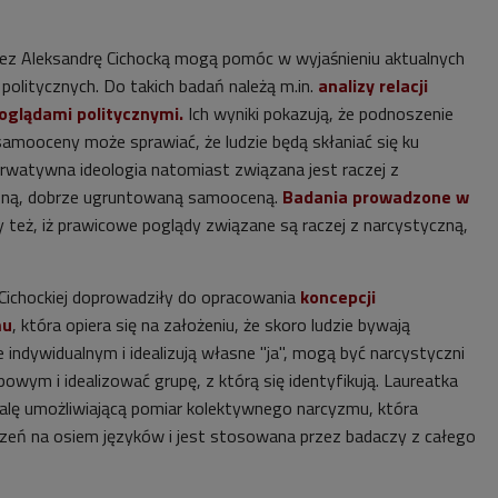
ez Aleksandrę Cichocką mogą pomóc w wyjaśnieniu aktualnych
politycznych. Do takich badań należą m.in.
analizy relacji
glądami politycznymi.
Ich wyniki pokazują, że podnoszenie
samooceny może sprawiać, że ludzie będą skłaniać się ku
nserwatywna ideologia natomiast związana jest raczej z
zną, dobrze ugruntowaną samooceną.
Badania prowadzone w
 też, iż prawicowe poglądy związane są raczej z narcystyczną,
 Cichockiej doprowadziły do opracowania
koncepcji
mu
, która opiera się na założeniu, że skoro ludzie bywają
 indywidualnym i idealizują własne "ja", mogą być narcystyczni
owym i idealizować grupę, z którą się identyfikują. Laureatka
alę umożliwiającą pomiar kolektywnego narcyzmu, która
czeń na osiem języków i jest stosowana przez badaczy z całego