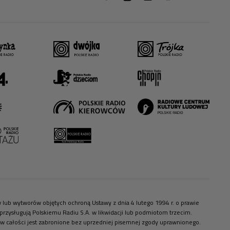
ów lub wytworów objętych ochroną Ustawy z dnia 4 lutego 1994 r. o prawie
zysługują Polskiemu Radiu S.A. w likwidacji lub podmiotom trzecim.
 w całości jest zabronione bez uprzedniej pisemnej zgody uprawnionego.