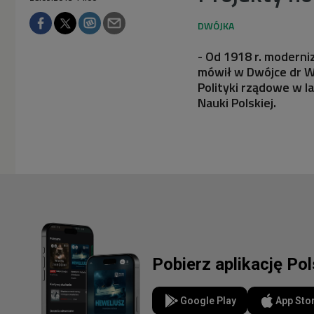
- Od 1918 r. moderniz
mówił w Dwójce dr Wo
Polityki rządowe w l
Nauki Polskiej.
Pobierz aplikację Po
Google Play
App Sto