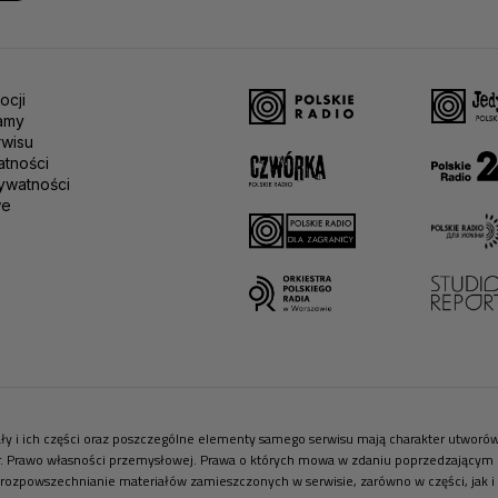
ocji
amy
rwisu
atności
ywatności
we
riały i ich części oraz poszczególne elementy samego serwisu mają charakter utwor
r. Prawo własności przemysłowej. Prawa o których mowa w zdaniu poprzedzającym pr
 rozpowszechnianie materiałów zamieszczonych w serwisie, zarówno w części, jak i