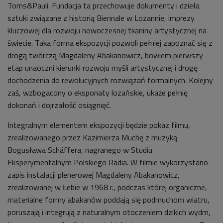
Toms&Pauli. Fundacja ta przechowuje dokumenty i dzieła
sztuki związane z historią Biennale w Lozannie, imprezy
kluczowej dla rozwoju nowoczesnej tkaniny artystycznej na
świecie. Taka forma ekspozycji pozwoli pełniej zapoznać się z
drogą twórczą Magdaleny Abakanowicz, bowiem pierwszy
etap unaoczni kierunki rozwoju myśli artystycznej i drogę
dochodzenia do rewolucyjnych rozwiązań formalnych. Kolejny
zaś, wzbogacony o eksponaty lozańskie, ukaże pełnię
dokonań i dojrzałość osiągnięć.
Integralnym elementem ekspozycji będzie pokaz filmu,
zrealizowanego przez Kazimierza Muchę z muzyką
Bogusława Schäffera, nagranego w Studiu
Eksperymentalnym Polskiego Radia. W filmie wykorzystano
zapis instalacji plenerowej Magdaleny Abakanowicz,
zrealizowanej w Łebie w 1968 r., podczas której organiczne,
materialne formy abakanów poddają się podmuchom wiatru,
poruszają i integrują z naturalnym otoczeniem dzikich wydm,