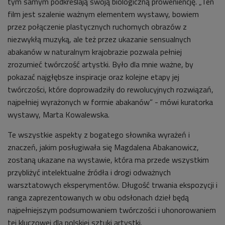
tym samym podkreślają swoją biologiczną proweniencję. „Ten
film jest szalenie ważnym elementem wystawy, bowiem
przez połączenie plastycznych ruchomych obrazów z
niezwykłą muzyką, ale też przez ukazanie sensualnych
abakanów w naturalnym krajobrazie pozwala pełniej
zrozumieć twórczość artystki. Było dla mnie ważne, by
pokazać najgłębsze inspiracje oraz kolejne etapy jej
twórczości, które doprowadziły do rewolucyjnych rozwiązań,
najpełniej wyrażonych w formie abakanów” - mówi kuratorka
wystawy, Marta Kowalewska.
Te wszystkie aspekty z bogatego słownika wyrażeń i
znaczeń, jakim posługiwała się Magdalena Abakanowicz,
zostaną ukazane na wystawie, która ma przede wszystkim
przybliżyć intelektualne źródła i drogi odważnych
warsztatowych eksperymentów. Długość trwania ekspozycji i
ranga zaprezentowanych w obu odsłonach dzieł będą
najpełniejszym podsumowaniem twórczości i uhonorowaniem
tej kluczowej dla polskiej sztuki artystki.