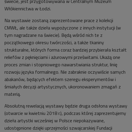
świecie, jest przygotowywana w Centralnym Muzeum
Włókiennictwa w Łodzi.
Na wystawie zostaną zaprezentowane prace z kolekcji
CMWŁ, ale także dzieła wypożyczone z innych instytucji (w
tym nagradzane na świecie). Będą wśród nich te z
początkowego okresu twórczości, a także tkaniny
strukturalne, których forma coraz bardziej przybierała kształt
reliefów z pęknięciami i ażurowymi prześwitami. Ukażą one
proces zmian i stopniowego nawarstwiania struktur, linię
rozwoju języka formalnego. Nie zabraknie oczywiście samych
abakanów, będących efektem szeregu eksperymentów i
śmiałych decyzji artystycznych, ukoronowaniem zmagań z
materią.
Absolutną rewelacją wystawy będzie druga odsłona wystawy
(otwarcie w kwietniu 2018 r.), podczas której zaprezentujemy
dzieła artystki wcześniej w Polsce niepokazywane,
udostępnione dzięki uprzejmości szwajcarskiej Fundacji