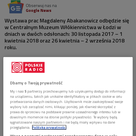
Obserwuj nas na
Google News
Wystawa prac Magdaleny Abakanowicz odbędzie się
w Centralnym Muzeum Włókiennictwa w Łodzi w
dniach w dwóch odsłonach: 30 listopada 2017 – 1
kwietnia 2018 oraz 26 kwietnia – 2 września 2018
roku.
Dbamy o Twoją prywatność
My i nasi
5
partnerzy przechowujemy lub uzyskujemy dostęp do informacji
na urządzeniu, takich jak unikalne identyfikatory w plikach cookie w celu
przetwarzania danych osobowych. Użytkownik może zaakceptować swoje
wybory lub zarządzać nimi, klikając poniżej, jak również skorzystać z
prawa do sprzeciwu na podstawie prawnie uzasadnionego interesu lub w
dowolnym momencie na stronie polityki prywatności. Te wybory będą
sygnalizowane naszym partnerom i nie będą miały wpływu na dane
przeglądania.
Polityka prywatności
M. Abakanowicz "Desdemona", gobelin, 1965
Foto: mat. promocyjne
Wraz z naszymi partnerami przetwarzamy dane w celu