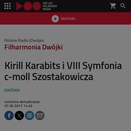
shopping_cart


SŁUCHAJ

Polskie Radio
Dwójka
Filharmonia Dwójki
Kirill Karabits i VIII Symfonia
c-moll Szostakowicza
ostatnia aktualizacja:
07.05.2017 14:45