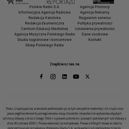
Polskie Radio S.A.
Agencja Promocji
Informacyjna Agencja Radiowa
Agencja Reklamy
Redakcja Katolicka
Regulamin serwisu
Redakcja Ekumeniczna
Polityka prywatności
Centrum Edukacji Medialnej
Ustawienia prywatności
Agencja Muzyczna Polskiego Radia
Dane osobowe
Studia nagraniowe i koncertowe
Kontakt
Sklep Polskiego Radia
Znajdziesz nas na
Treści, znajdujące się w serwisie polskieradio.pl, w tym wszystkie materiały i ich części oraz
poszczególne elementy samego serwisu mają charakter utworów lub wytworów objętych
ochroną Ustawy z dnia 4 lutego 1994 r. o prawie autorskim i prawach pokrewnych lub Ustawy z
dnia 30 czerwca 2000 r. Prawo własności przemysłowej. Prawa o których mowa w zdaniu
poprzedzającym przysługują Polskiemu Radiu S.A. w likwidacji lub podmiotom trzecim.