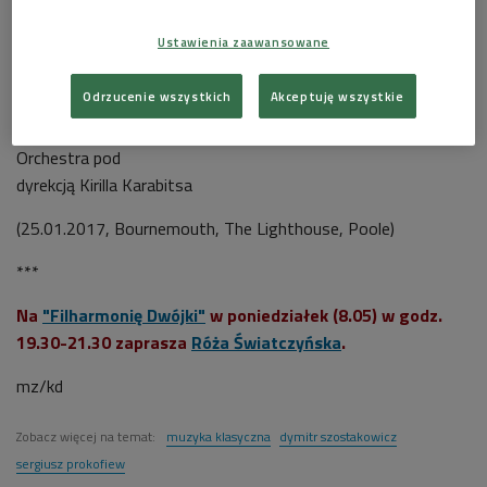
Program:
Ustawienia zaawansowane
Sergiusz Prokofiew
II Koncert skrzypcowy g-moll op. 63
;
Dymitr Szostakowicz
VIII Symfonia c-moll op. 65
Odrzucenie wszystkich
Akceptuję wszystkie
Wyk.
Valeriy Sokolov - skrzypce, Bournemouth Symphony
Orchestra pod
dyrekcją Kirilla Karabitsa
(25.01.2017, Bournemouth, The Lighthouse, Poole)
***
Na
"Filharmonię Dwójki"
w poniedziałek (8.05) w godz.
19.30-21.30 zaprasza
Róża Światczyńska
.
mz/kd
Zobacz więcej na temat:
muzyka klasyczna
dymitr szostakowicz
sergiusz prokofiew