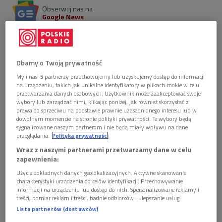
Obserwuj nas na
Google News
Zapraszamy na retransmisję koncertu, podczas
którego ukraiński dyrygent poprowadził
Bournemouth Symphony Orchestra. W programie
Dbamy o Twoją prywatność
utwory Szostakowicza i Prokofiewa.
My i nasi
5
partnerzy przechowujemy lub uzyskujemy dostęp do informacji
na urządzeniu, takich jak unikalne identyfikatory w plikach cookie w celu
przetwarzania danych osobowych. Użytkownik może zaakceptować swoje
wybory lub zarządzać nimi, klikając poniżej, jak również skorzystać z
prawa do sprzeciwu na podstawie prawnie uzasadnionego interesu lub w
dowolnym momencie na stronie polityki prywatności. Te wybory będą
sygnalizowane naszym partnerom i nie będą miały wpływu na dane
przeglądania.
Polityka prywatności
Wraz z naszymi partnerami przetwarzamy dane w celu
zapewnienia:
Użycie dokładnych danych geolokalizacyjnych. Aktywne skanowanie
charakterystyki urządzenia do celów identyfikacji. Przechowywanie
informacji na urządzeniu lub dostęp do nich. Spersonalizowane reklamy i
treści, pomiar reklam i treści, badnie odbiorców i ulepszanie usług.
Lista partnerów (dostawców)
Kirill Karabits
Foto: PAP/Adam Warżawa