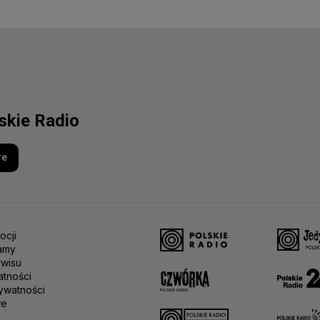
lskie Radio
re
ocji
amy
rwisu
atności
ywatności
we