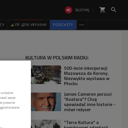
shopping_cart


SŁUCHAJ

ICY
ПР ДЛЯ УКРАЇНИ
PODCASTY
KULTURA W POLSKIM RADIU:
500-lecie inkorporacji
Mazowsza do Korony.
Niezwykła wystawa w
Płocku
 unikalne
James Cameron porzuci
tować swoje
"Avatara"? Chcę
wie prawnie
opowiadać inne historie -
sygnalizowane
mówi reżyser
"Terra Kultura" o
komiksowej adaptacji