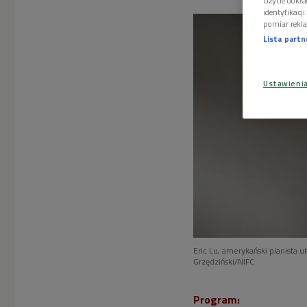
Użycie dokła
identyfikacj
pomiar rekla
Lista part
Ustawieni
Eric Lu, amerykański pianista
Grzędziński/NIFC
Program: