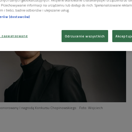
dnych danych geolokalizacyjnych. Aktywne skanowanie charakterystyki urządzenia do ce
i. Przechowywanie informacji na urządzeniu lub dostęp do nich. Spersonalizowane reklamy 
m i treści, badnie odbiorców i ulepszanie usług.
nerów (dostawców)
a zaawansowane
Odrzucenie wszystkich
Akceptuj
 uhonorowany I nagrodą Konkursu Chopinowskiego
Foto: Wojciech