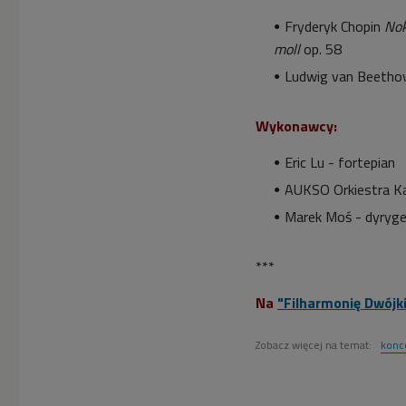
Fryderyk Chopin
Nok
moll
op. 58
Ludwig van Beeth
Wykonawcy:
Eric Lu - fortepian
AUKSO Orkiestra K
Marek Moś - dyryg
***
Na
"Filharmonię Dwójk
Zobacz więcej na temat:
konc