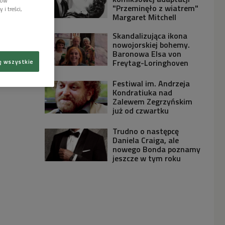
lów
"Przeminęło z wiatrem"
i treści,
Margaret Mitchell
Skandalizująca ikona
nowojorskiej bohemy.
Baronowa Elsa von
Freytag-Loringhoven
ę wszystkie
Festiwal im. Andrzeja
Kondratiuka nad
Zalewem Zegrzyńskim
już od czwartku
Trudno o następcę
Daniela Craiga, ale
nowego Bonda poznamy
jeszcze w tym roku