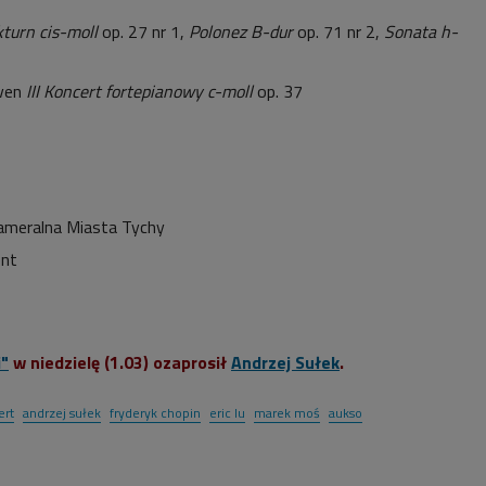
turn cis-moll
op. 27 nr 1,
Polonez B-dur
op. 71 nr 2,
Sonata h-
oven
III Koncert fortepianowy c-moll
op. 37
ameralna Miasta Tychy
ent
i"
w niedzielę (1.03) ozaprosił
Andrzej Sułek
.
ert
andrzej sułek
fryderyk chopin
eric lu
marek moś
aukso