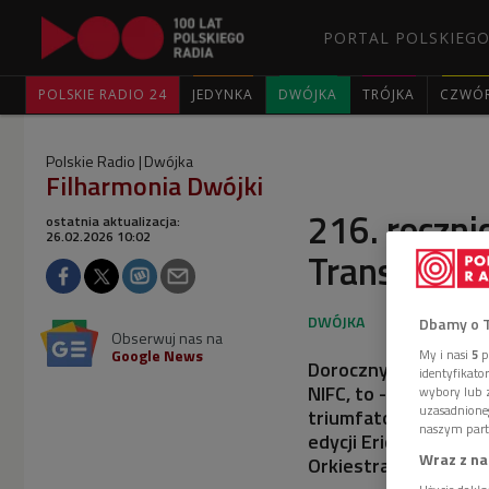
PORTAL POLSKIEGO
POLSKIE RADIO 24
JEDYNKA
DWÓJKA
TRÓJKA
CZWÓ
Polskie Radio
Dwójka
Filharmonia Dwójki
216. roczni
ostatnia aktualizacja:
26.02.2026 10:02
Transmisja 
Dbamy o 
Obserwuj nas na
Google News
My i nasi
5
p
Doroczny koncert ur
identyfikat
NIFC, to - w roku po
wybory lub z
uzasadnione
triumfatora do Wars
naszym part
edycji Eric Lu. W dru
Wraz z na
Orkiestra Kameralna