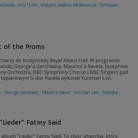
anowski
KULTURA
Instytut Adama Mickiewicza
fortepian
ht of the Proms
haczy do londyńskiej Royal Albert Hall. W programie
planda, George'a Gershwina, Maurice'a Ravela, Josephine
ony Orchestra, BBC Symphony Chorus i BBC Singers pod
 fortepianowym G-dur Ravela wykonał Yunchan Lim,
a
George Gershwin
Maurice Ravel
Yunchan Lim
Dwójka
 "Lieder" Fatmy Said
 album "Lieder" Fatmy Said. To zbiór utworów, które