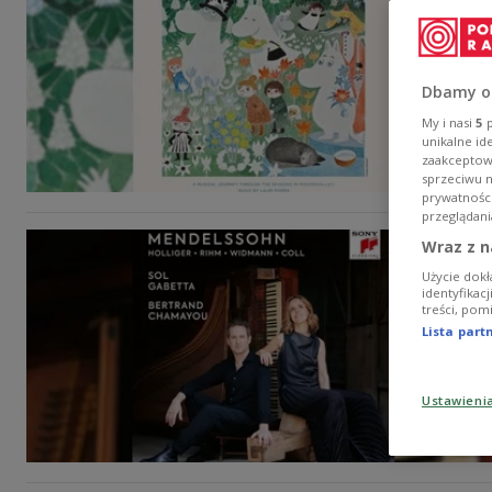
Dbamy o
My i nasi
5
p
unikalne id
zaakceptowa
sprzeciwu 
prywatnośc
przeglądani
Wraz z n
Użycie dokł
identyfikac
treści, pom
Lista par
Ustawieni