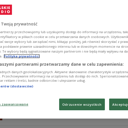
Kompozytor i basista Lauri Porra, wnuk Jeana Sibelius
Jansson. Album "Seasons in Moominvalley" to pełna li
roku w Dolinie Muminków, łącząca klasyczną wrażliwoś
zdobyć w piątek w konkursie "Płyta na lato".
 Twoją prywatność
Zobacz więcej na temat:
muzyka klasyczna
artnerzy przechowujemy lub uzyskujemy dostęp do informacji na urządzeniu, taki
entyfikatory w plikach cookie w celu przetwarzania danych osobowych. Użytkown
ć swoje wybory lub zarządzać nimi, klikając poniżej, jak również skorzystać z pra
na podstawie prawnie uzasadnionego interesu lub w dowolnym momencie na stroni
i. Te wybory będą sygnalizowane naszym partnerom i nie będą miały wpływu na d
a.
Polityka prywatności
Mendelssohn i jego muzyczne echa. Sol
aszymi partnerami przetwarzamy dane w celu zapewnienia:
adnych danych geolokalizacyjnych. Aktywne skanowanie charakterystyki urządzen
We wtorek w konkursie "Płyta na lato" można było zdo
ji. Przechowywanie informacji na urządzeniu lub dostęp do nich. Spersonalizowane
iar reklam i treści, badnie odbiorców i ulepszanie usług.
Sol Gabetty i Bertranda Chamayou. Wiolonczelistka i pi
Mendelssohna z utworami współczesnych kompozytorów
tnerów (dostawców)
Widmanna i Francisca Colla. To program ukazujący, jak
pokolenia artystów i kompozytorów.
a zaawansowane
Odrzucenie wszystkich
Akceptuj
Zobacz więcej na temat:
muzyka klasyczna