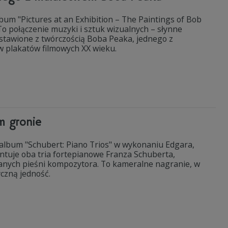
lbum "Pictures at an Exhibition – The Paintings of Bob
To połączenie muzyki i sztuk wizualnych – słynne
stawione z twórczością Boba Peaka, jednego z
w plakatów filmowych XX wieku.
m gronie
 album "Schubert: Piano Trios" w wykonaniu Edgara,
tuje oba tria fortepianowe Franza Schuberta,
nych pieśni kompozytora. To kameralne nagranie, w
czną jedność.