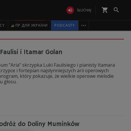
shopping_cart


SŁUCHAJ

ICY
ПР ДЛЯ УКРАЇНИ
PODCASTY
aulisi i Itamar Golan
um "Aria" skrzypka Luki Faulisiego i pianisty Itamara
rzypce i fortepian najsłynniejszych arii operowych
 program, który pokazuje, że wielkie operowe melodie
u głosu.
podróż do Doliny Muminków