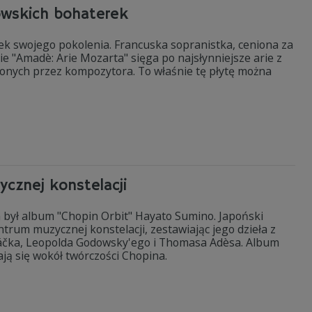
owskich bohaterek
zek swojego pokolenia. Francuska sopranistka, ceniona za
ie "Amadè: Arie Mozarta" sięga po najsłynniejsze arie z
zonych przez kompozytora. To właśnie tę płytę można
cznej konstelacji
a był album "Chopin Orbit" Hayato Sumino. Japoński
rum muzycznej konstelacji, zestawiając jego dzieła z
áčka, Leopolda Godowsky'ego i Thomasa Adèsa. Album
ają się wokół twórczości Chopina.