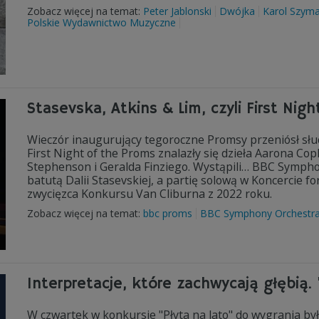
Zobacz więcej na temat:
Peter Jablonski
Dwójka
Karol Szym
Polskie Wydawnictwo Muzyczne
Stasevska, Atkins & Lim, czyli First Nig
Wieczór inaugurujący tegoroczne Promsy przeniósł słuc
First Night of the Proms znalazły się dzieła Aarona Co
Stephenson i Geralda Finziego. Wystąpili… BBC Symph
batutą Dalii Stasevskiej, a partię solową w Koncercie
zwycięzca Konkursu Van Cliburna z 2022 roku.
Zobacz więcej na temat:
bbc proms
BBC Symphony Orchestr
Interpretacje, które zachwycają głębią.
W czwartek w konkursie "Płyta na lato" do wygrania był