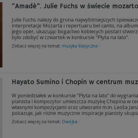
"Amadè". Julie Fuchs w świecie mozart
Julie Fuchs należy do grona najwybitniejszych śpiewac
interpretacje Mozarta i repertuaru bel canto, na album
jego oper, ukazując bogactwo kobiecych postaci stwor
było zdobyć w czwartek w konkursie "Płyta na lato".
Zobacz więcej na temat:
muzyka klasyczna
Hayato Sumino i Chopin w centrum muzy
W poniedziałek w konkursie "Płyta na lato" do wygrani
pianista i kompozytor umieszcza muzykę Chopina w cent
własnymi kompozycjami oraz utworami m.in. Leoša Jan
pokazuje, jak różne muzyczne inspiracje pianisty skupi
Zobacz więcej na temat:
Dwójka