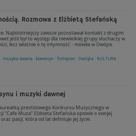
ością. Rozmowa z Elżbietą Stefańską
e. Najistotniejszy zawsze pozostawał kontakt z drugim
et jeśli był to występ dla niewielkiej grupy słuchaczy w
ności, lecz właśnie o tę intymność - mówiła w Dwójce
muzyka dawna
klawesyn
fortepian
Dwójka
KULTURA
synu i muzyki dawnej
k, laureatką prestiżowego Konkursu Muzycznego w
i "Cafe Muza" Elżbieta Stefańska opowie o swojej
z pasji, która od lat definiuje jej życie.