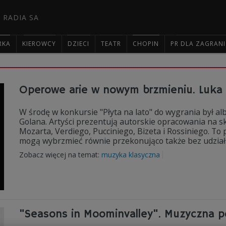
 RADIA SA
RKA
KIEROWCY
DZIECI
TEATR
CHOPIN
PR DLA ZAGRAN

Operowe arie w nowym brzmieniu. Luka F
W środę w konkursie "Płyta na lato" do wygrania był alb
Golana. Artyści prezentują autorskie opracowania na sk
Mozarta, Verdiego, Pucciniego, Bizeta i Rossiniego. To
mogą wybrzmieć równie przekonująco także bez udział
Zobacz więcej na temat:
muzyka klasyczna
"Seasons in Moominvalley". Muzyczna 