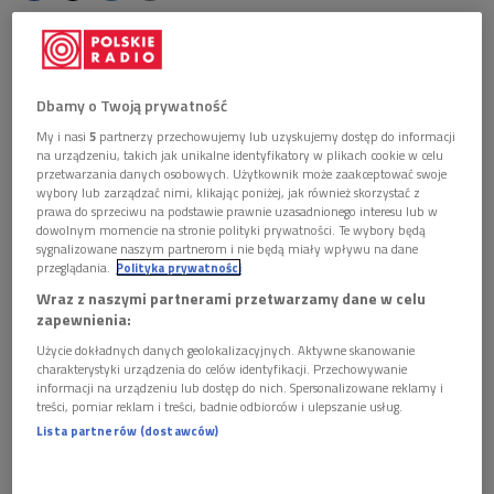
Obserwuj nas na
Google News
Dbamy o Twoją prywatność
Ekspresjonizm, późny romantyzm i muzyczna
nowoczesność pierwszej połowy XX wieku spotkały
My i nasi
5
partnerzy przechowujemy lub uzyskujemy dostęp do informacji
na urządzeniu, takich jak unikalne identyfikatory w plikach cookie w celu
się w programie koncertu australijskiej dyrygentki
przetwarzania danych osobowych. Użytkownik może zaakceptować swoje
Simone Young. Podczas wieczoru zabrzmiały utwory
wybory lub zarządzać nimi, klikając poniżej, jak również skorzystać z
Antona Weberna, Albana Berga i Alexandra von
prawa do sprzeciwu na podstawie prawnie uzasadnionego interesu lub w
dowolnym momencie na stronie polityki prywatności. Te wybory będą
Zemlinsky’ego, kompozytorów związanych z
sygnalizowane naszym partnerom i nie będą miały wpływu na dane
Wiedniem przełomu epok, poszukujących nowych
przeglądania.
Polityka prywatności
środków wyrazu i nowych brzmień. Dzieła wykonała
Wraz z naszymi partnerami przetwarzamy dane w celu
Orkiestra Symfoniczna Radia Bawarskiego.
zapewnienia:
Użycie dokładnych danych geolokalizacyjnych. Aktywne skanowanie
charakterystyki urządzenia do celów identyfikacji. Przechowywanie
informacji na urządzeniu lub dostęp do nich. Spersonalizowane reklamy i
treści, pomiar reklam i treści, badnie odbiorców i ulepszanie usług.
Lista partnerów (dostawców)