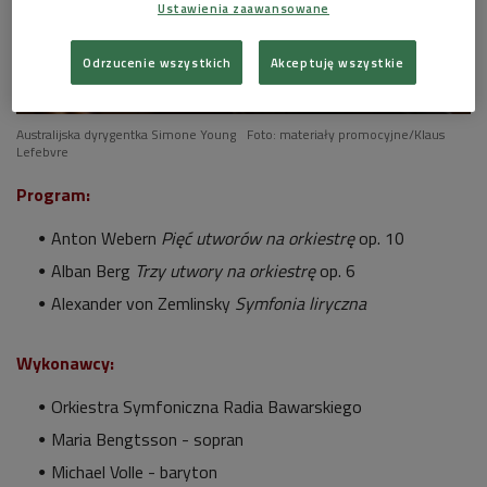
Ustawienia zaawansowane
Odrzucenie wszystkich
Akceptuję wszystkie
Australijska dyrygentka Simone Young
Foto: materiały promocyjne/Klaus
Lefebvre
Program:
Anton Webern
Pięć utworów na orkiestrę
op. 10
Alban Berg
Trzy utwory na orkiestrę
op. 6
Alexander von Zemlinsky
Symfonia liryczna
Wykonawcy:
Orkiestra Symfoniczna Radia Bawarskiego
Maria Bengtsson - sopran
Michael Volle - baryton