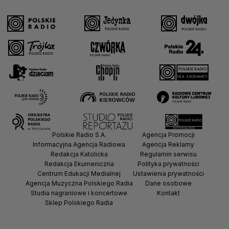
Polskie Radio S.A.
Agencja Promocji
Informacyjna Agencja Radiowa
Agencja Reklamy
Redakcja Katolicka
Regulamin serwisu
Redakcja Ekumeniczna
Polityka prywatności
Centrum Edukacji Medialnej
Ustawienia prywatności
Agencja Muzyczna Polskiego Radia
Dane osobowe
Studia nagraniowe i koncertowe
Kontakt
Sklep Polskiego Radia