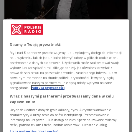
Ton Koopman, wybitny dyrygent, organista i jeden z najważniejszych
współczesnych interpretatorów muzyki dawnej.
Foto: PAP/ Luo Huanhuan
Dbamy o Twoją prywatność
Ton Koopman
zwrócił uwagę, że Haydn przez całe życie
My i nasi
5
partnerzy przechowujemy lub uzyskujemy dostęp do informacji
na urządzeniu, takich jak unikalne identyfikatory w plikach cookie w celu
pozostawał zafascynowany dawnymi mistrzami. Szczególne
przetwarzania danych osobowych. Użytkownik może zaakceptować swoje
miejsce zajmowała wśród nich twórczość Jana Sebastiana
wybory lub zarządzać nimi, klikając poniżej, jak również skorzystać z
prawa do sprzeciwu na podstawie prawnie uzasadnionego interesu lub w
Bacha. – Pod koniec życia Haydn kupił partyturę wielkiej mszy
dowolnym momencie na stronie polityki prywatności. Te wybory będą
Bacha. Wiedział doskonale, że od Bacha można nauczyć się
sygnalizowane naszym partnerom i nie będą miały wpływu na dane
przeglądania.
Polityka prywatności
kontrapunktu. Kiedy spojrzymy na symfonie Haydna, ale
Wraz z naszymi partnerami przetwarzamy dane w celu
także na jego wielkie dzieła chóralne, widzimy ogromne
zapewnienia:
zainteresowanie polifonią. Oczywiście to już inny język
Użycie dokładnych danych geolokalizacyjnych. Aktywne skanowanie
muzyczny, bardziej nowoczesny, ale przeszłość nie została
charakterystyki urządzenia do celów identyfikacji. Przechowywanie
zapomniana – mówił dyrygent.
informacji na urządzeniu lub dostęp do nich. Spersonalizowane reklamy i
treści, pomiar reklam i treści, badnie odbiorców i ulepszanie usług.
Lista partnerów (dostawców)