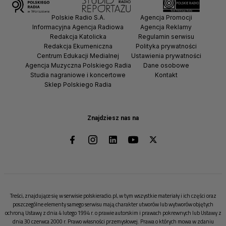
Polskie Radio S.A.
Agencja Promocji
Informacyjna Agencja Radiowa
Agencja Reklamy
Redakcja Katolicka
Regulamin serwisu
Redakcja Ekumeniczna
Polityka prywatności
Centrum Edukacji Medialnej
Ustawienia prywatności
Agencja Muzyczna Polskiego Radia
Dane osobowe
Studia nagraniowe i koncertowe
Kontakt
Sklep Polskiego Radia
Znajdziesz nas na
Treści, znajdujące się w serwisie polskieradio.pl, w tym wszystkie materiały i ich części oraz
poszczególne elementy samego serwisu mają charakter utworów lub wytworów objętych
ochroną Ustawy z dnia 4 lutego 1994 r. o prawie autorskim i prawach pokrewnych lub Ustawy z
dnia 30 czerwca 2000 r. Prawo własności przemysłowej. Prawa o których mowa w zdaniu