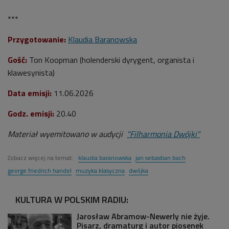
***
Przygotowanie:
Klaudia Baranowska
Gość:
Ton Koopman (
holenderski dyrygent, organista i
klawesynista
)
Data emisji:
11
.06.2026
Godz. emisji:
20
.40
Materiał wyemitowano w audycji
"Filharmonia Dwójki"
Zobacz więcej na temat:
klaudia baranowska
jan sebastian bach
george friedrich handel
muzyka klasyczna
dwójka
KULTURA W POLSKIM RADIU:
Jarosław Abramow-Newerly nie żyje.
Pisarz, dramaturg i autor piosenek