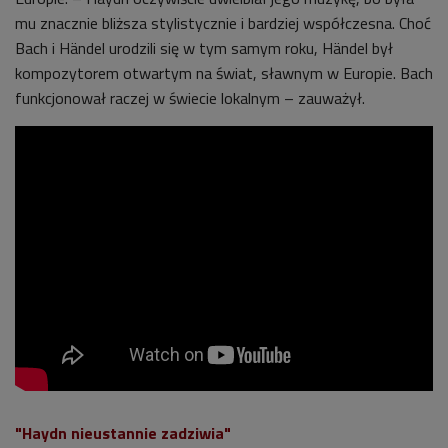
mu znacznie bliższa stylistycznie i bardziej współczesna. Choć
Bach i Händel urodzili się w tym samym roku, Händel był
kompozytorem otwartym na świat, sławnym w Europie. Bach
funkcjonował raczej w świecie lokalnym – zauważył.
"Haydn nieustannie zadziwia"