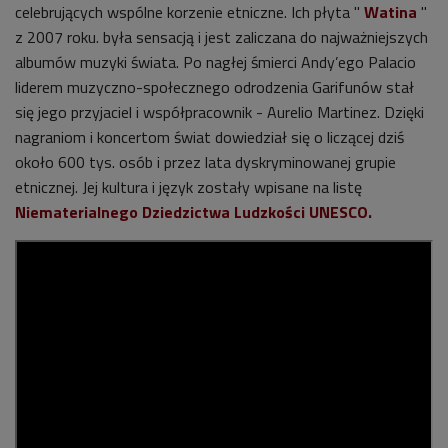
celebrujących wspólne korzenie etniczne. Ich płyta "
Watina
"
z 2007 roku. była sensacją i jest zaliczana do najważniejszych
albumów muzyki świata. Po nagłej śmierci Andy’ego Palacio
liderem muzyczno-społecznego odrodzenia Garifunów stał
się jego przyjaciel i współpracownik - Aurelio Martinez. Dzięki
nagraniom i koncertom świat dowiedział się o liczącej dziś
około 600 tys. osób i przez lata dyskryminowanej grupie
etnicznej. Jej kultura i język zostały wpisane na listę
Niematerialnego Dziedzictwa Ludzkości UNESCO.