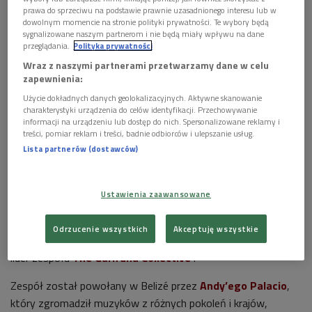
prawa do sprzeciwu na podstawie prawnie uzasadnionego interesu lub w
dowolnym momencie na stronie polityki prywatności. Te wybory będą
sygnalizowane naszym partnerom i nie będą miały wpływu na dane
przeglądania.
Polityka prywatności
Wraz z naszymi partnerami przetwarzamy dane w celu
zapewnienia:
The Garifuna Collective
Foto: mat. promocyjne/Peter Rakossy/Stołeczna
Użycie dokładnych danych geolokalizacyjnych. Aktywne skanowanie
Estrada
charakterystyki urządzenia do celów identyfikacji. Przechowywanie
informacji na urządzeniu lub dostęp do nich. Spersonalizowane reklamy i
W XVII wieku afrykańscy niewolnicy, którzy uciekli od pracy na
treści, pomiar reklam i treści, badnie odbiorców i ulepszanie usług.
Lista partnerów (dostawców)
plantacjach, rozbili się u wybrzeży wyspy Saint Vincent na
Morzu Karaibskim. Tam wspólnie z lokalną ludnością zakładali
rodziny i stawiali opór kolonizacji. Nazywano ich Czarnymi
Ustawienia zaawansowane
Karaibami. Podbici przez Brytyjczyków, zostali przesiedleni do
Ameryki Środkowej. Do ich potomków należy
Aurelio
Odrzucenie wszystkich
Akceptuję wszystkie
Martinez
- znakomity perkusista, kompozytor i wokalista,
lider zespołu
The Garifuna Collective
.
Zespół został powołany w Belizé przez
Andy’ego Palacio
,
który zgromadził muzyków z różnych pokoleń i krajów,