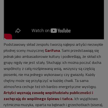
Podstawowy skład zespołu tworzą najlepsi artyści niezwykle
płodnej sceny muzycznej
Garifuna
. Sami przedstawiają się
jednak jako ambasadorowie kultury i podkreślają, że skład ich
grupy nigdy nie jest stały. Słuchając ich można poczuć ducha
wspólnoty z całą rozśpiewaną wsią, wszyscy są częścią
piosenki, nie ma jednego wykonawcy czy gwiazdy. Każdy
chętny może się przyłączyć w każdej chwili. Ta sama
atmosfera cechuje też ich bardzo energetyczne występy.
Artyści wyznają zasadę współudziału publiczności i
zachęcają do wspólnego śpiewu i tańca.
Ich wyjątkowo
rytmiczna muzyka, oparta na bębnach i grzechotkach (sisera),