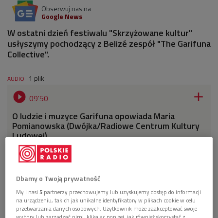
Obserwuj nas na
Google News
W ostatni dzień festiwalu "Skrzyżowane kultur"
usłyszymy pochodzący z Belizé zespół "The Garifuna
Collective".
1 plik
AUDIO


09'50
O ludzie i muzyce Garifuna opowiada Maria
Pomianowska (Dwójka/Radiowe Centrum Kultury
Ludowej)
Dbamy o Twoją prywatność
My i nasi
5
partnerzy przechowujemy lub uzyskujemy dostęp do informacji
na urządzeniu, takich jak unikalne identyfikatory w plikach cookie w celu
przetwarzania danych osobowych. Użytkownik może zaakceptować swoje
wybory lub zarządzać nimi, klikając poniżej, jak również skorzystać z