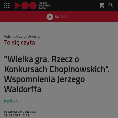
shopping_cart


SŁUCHAJ

Polskie Radio
Dwójka
To się czyta
"Wielka gra. Rzecz o
Konkursach Chopinowskich".
Wspomnienia Jerzego
Waldorffa
ostatnia aktualizacja:
29.09.2021 12:11