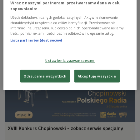
Wraz z naszymi partnerami przetwarzamy dane w celu
zapewnienia:
Użycie dokładnych danych geolokalizacyjnych. Aktywne skanowanie
charakterystyki urządzenia do celów identyfikacji. Przechowywanie
informacji na urządzeniu lub dostęp do nich. Spersonalizowane reklamy i
treści, pomiar reklam i treści, badnie odbiorców i ulepszanie usług.
Jarosław Gajewski
Foto: Kusiński Wojciech/PR
Lista partnerów (dostawców)
Ustawienia zaawansowane
Odrzucenie wszystkich
Akceptuję wszystkie
XVIII Konkurs Chopinowski - zobacz serwis specjalny