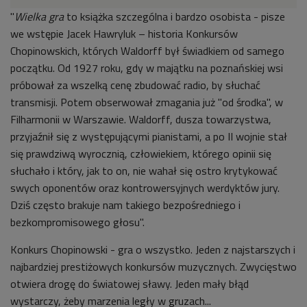
"
Wielka gra
to książka szczególna i bardzo osobista - pisze
we wstępie Jacek Hawryluk – historia Konkursów
Chopinowskich, których Waldorff był świadkiem od samego
początku. Od 1927 roku, gdy w majątku na poznańskiej wsi
próbował za wszelką cenę zbudować radio, by słuchać
transmisji. Potem obserwował zmagania już "od środka", w
Filharmonii w Warszawie. Waldorff, dusza towarzystwa,
przyjaźnił się z występującymi pianistami, a po II wojnie stał
się prawdziwą wyrocznią, człowiekiem, którego opinii się
słuchało i który, jak to on, nie wahał się ostro krytykować
swych oponentów oraz kontrowersyjnych werdyktów jury.
Dziś często brakuje nam takiego bezpośredniego i
bezkompromisowego głosu".
Konkurs Chopinowski - gra o wszystko. Jeden z najstarszych i
najbardziej prestiżowych konkursów muzycznych. Zwycięstwo
otwiera drogę do światowej sławy. Jeden mały błąd
wystarczy, żeby marzenia legły w gruzach...