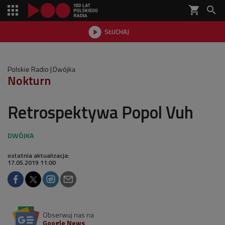
shopping_cart


SŁUCHAJ

Polskie Radio
Dwójka
Nokturn
Retrospektywa Popol Vuh
ostatnia aktualizacja:
17.05.2019 11:00
Obserwuj nas na
Google News