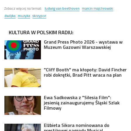
Zobacz więcej na temat:
ludwig van beethoven
marcin majchrowski
dwójka
muzyka
skrzypce
KULTURA W POLSKIM RADIU:
Grand Press Photo 2026 - wystawa w
Muzeum Gazowni Warszawskiej
"Cliff Booth" ma kłopoty: David Fincher
robi dokrętki, Brad Pitt wraca na plan
Ewa Sadkowska z "Silesia Film":
jesienią zainaugurujemy Śląski Szlak
Filmowy
Elżbieta Sikora nominowana do
prestiżowej nagrody Musical