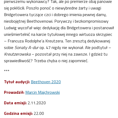
pierwszemu wykonawcy? Tak, ale po premierze obaj panowie
się pokłócili. Poszło ponoć o niewybredne żarty i uwagi
Bridgetowera tyczące czci i dobrego imienia pewnej damy,
nieobojętnej Beethovenowi. Porywczy i bezkompromisowy
Ludwig wycofał więc dedykację dla Bridgetowera i postanowił
unieśmiertelnić na karcie tytułowej innego wirtuoza skrzypiec
– Francuza Rodolphe’a Kreutzera. Ten zresztą dedykowanej
sobie
Sonaty A-dur
op. 47 nigdy nie wykonał. Ale podtytuł –
Kreutzerowska
– pozostał przy niej na zawsze. I gdzież tu
sprawiedliwość? Trzeba chyba o niej zapomnieć.
***
Tytuł audycji:
Beethoven 2020
Prowadził:
Marcin Majchrowski
Data emisji:
2.11.2020
Godzina emisji:
22.00