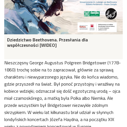
Dziedzictwo Beethovena. Przesłania dla
współczesności [WIDEO]
Nieszczęsny George Augustus Polgreen Bridgetower (1778-
1860) trochę sobie na to zapracował, głównie za sprawą
charakteru i niewyparzonego języka. Nie do końca wiadomo,
gdzie przyszedł na świat. Był ponoć przystojny i wrażliwy na
kobiece wdzięki; odznaczał się dość egzotyczną urodą – ojca
miał czarnoskórego, a matką była Polka albo Niemka. Ale
przede wszystkim był Bridgetower niezwykle zdolnym
skrzypkiem. W wieku lat kilkunastu brał udział w słynnych
londyńskich koncertach Józefa Haydna, a na początku XIX
wieku z powodzeniem koncertował w Europie.