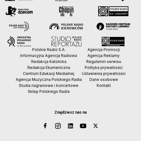
Polskie Radio S.A.
Agencja Promocji
Informacyjna Agencja Radiowa
Agencja Reklamy
Redakcja Katolicka
Regulamin serwisu
Redakcja Ekumeniczna
Polityka prywatności
Centrum Edukacji Medialnej
Ustawienia prywatności
Agencja Muzyczna Polskiego Radia
Dane osobowe
Studia nagraniowe i koncertowe
Kontakt
Sklep Polskiego Radia
Znajdziesz nas na