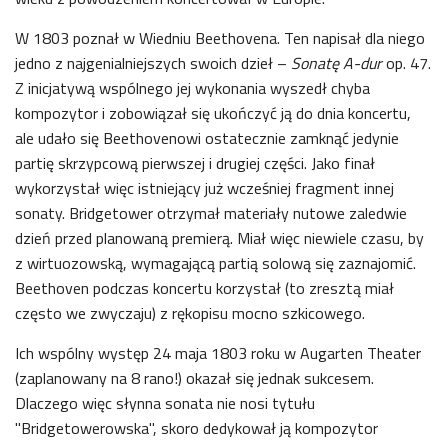
W 1803 poznał w Wiedniu Beethovena. Ten napisał dla niego
jedno z najgenialniejszych swoich dzieł –
Sonatę A-dur
op. 47.
Z inicjatywą wspólnego jej wykonania wyszedł chyba
kompozytor i zobowiązał się ukończyć ją do dnia koncertu,
ale udało się Beethovenowi ostatecznie zamknąć jedynie
partię skrzypcową pierwszej i drugiej części. Jako finał
wykorzystał więc istniejący już wcześniej fragment innej
sonaty. Bridgetower otrzymał materiały nutowe zaledwie
dzień przed planowaną premierą. Miał więc niewiele czasu, by
z wirtuozowską, wymagającą partią solową się zaznajomić.
Beethoven podczas koncertu korzystał (to zresztą miał
często we zwyczaju) z rękopisu mocno szkicowego.
Ich wspólny występ 24 maja 1803 roku w Augarten Theater
(zaplanowany na 8 rano!) okazał się jednak sukcesem.
Dlaczego więc słynna sonata nie nosi tytułu
"Bridgetowerowska", skoro dedykował ją kompozytor