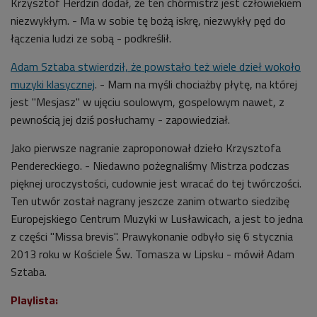
Krzysztof Herdzin dodał, że ten chórmistrz jest człowiekiem
niezwykłym. - Ma w sobie tę bożą iskrę, niezwykły pęd do
łączenia ludzi ze sobą - podkreślił.
Adam Sztaba stwierdził, że powstało też wiele dzieł wokoło
muzyki klasycznej
. - Mam na myśli chociażby płytę, na której
jest "Mesjasz" w ujęciu soulowym, gospelowym nawet, z
pewnością jej dziś posłuchamy - zapowiedział.
Jako pierwsze nagranie zaproponował dzieło Krzysztofa
Pendereckiego. - Niedawno pożegnaliśmy Mistrza podczas
pięknej uroczystości, cudownie jest wracać do tej twórczości.
Ten utwór został nagrany jeszcze zanim otwarto siedzibę
Europejskiego Centrum Muzyki w Lusławicach, a jest to jedna
z części "Missa brevis". Prawykonanie odbyło się 6 stycznia
2013 roku w Kościele Św. Tomasza w Lipsku - mówił Adam
Sztaba.
Playlista: