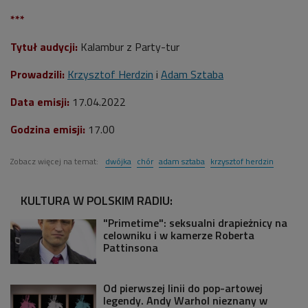
***
Tytuł audycji:
Kalambur z Party-tur
Prowadzili:
Krzysztof Herdzin
i
Adam Sztaba
Data emisji:
17.04.2022
Godzina emisji:
17.00
Zobacz więcej na temat:
dwójka
chór
adam sztaba
krzysztof herdzin
KULTURA W POLSKIM RADIU:
"Primetime": seksualni drapieżnicy na
celowniku i w kamerze Roberta
Pattinsona
Od pierwszej linii do pop-artowej
legendy. Andy Warhol nieznany w