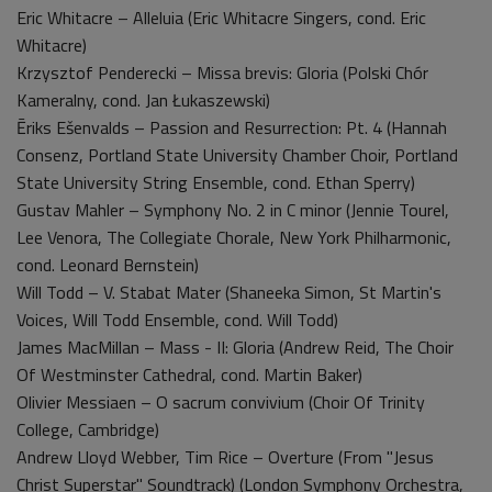
Eric Whitacre – Alleluia (Eric Whitacre Singers, cond. Eric
Whitacre)
Krzysztof Penderecki – Missa brevis: Gloria (Polski Chór
Kameralny, cond. Jan Łukaszewski)
Ēriks Ešenvalds – Passion and Resurrection: Pt. 4 (Hannah
Consenz, Portland State University Chamber Choir, Portland
State University String Ensemble, cond. Ethan Sperry)
Gustav Mahler – Symphony No. 2 in C minor (Jennie Tourel,
Lee Venora, The Collegiate Chorale, New York Philharmonic,
cond. Leonard Bernstein)
Will Todd – V. Stabat Mater (Shaneeka Simon, St Martin's
Voices, Will Todd Ensemble, cond. Will Todd)
James MacMillan – Mass - II: Gloria (Andrew Reid, The Choir
Of Westminster Cathedral, cond. Martin Baker)
Olivier Messiaen – O sacrum convivium (Choir Of Trinity
College, Cambridge)
Andrew Lloyd Webber, Tim Rice – Overture (From "Jesus
Christ Superstar" Soundtrack) (London Symphony Orchestra,