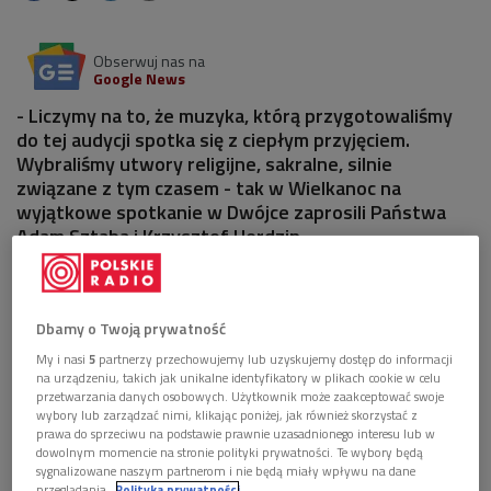
Obserwuj nas na
Google News
- Liczymy na to, że muzyka, którą przygotowaliśmy
do tej audycji spotka się z ciepłym przyjęciem.
Wybraliśmy utwory religijne, sakralne, silnie
związane z tym czasem - tak w Wielkanoc na
wyjątkowe spotkanie w Dwójce zaprosili Państwa
Adam Sztaba i Krzysztof Herdzin.
Dbamy o Twoją prywatność
My i nasi
5
partnerzy przechowujemy lub uzyskujemy dostęp do informacji
na urządzeniu, takich jak unikalne identyfikatory w plikach cookie w celu
przetwarzania danych osobowych. Użytkownik może zaakceptować swoje
wybory lub zarządzać nimi, klikając poniżej, jak również skorzystać z
prawa do sprzeciwu na podstawie prawnie uzasadnionego interesu lub w
dowolnym momencie na stronie polityki prywatności. Te wybory będą
sygnalizowane naszym partnerom i nie będą miały wpływu na dane
przeglądania.
Polityka prywatności