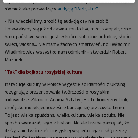
wychodzi - wyznał
Adam Sztaba
, znany słuchaczom Dwójki
również jako prowadzący
audycję "Party-tur"
.
- Nie wiedzieliśmy, zrobić tę audycję czy nie zrobić.
Umawialiśmy się już od dawna, miało być miło, sympatycznie.
Sami państwo wiecie, jest w końcu sobotnie południe, słońce
świeci, wiosna... Nie mamy żadnych zmartwień, no i Władimir
Władimirowicz wszystko nam odmienił - stwierdził Robert
Mazurek.
"Tak" dla bojkotu rosyjskiej kultury
Instytucje kultury w Polsce w geście solidarności z Ukrainą
rezygnują z prezentowania twórczości o rosyjskim
rodowodzie. Zdaniem
Adama Sztaby jest to konieczny krok,
choć jako muzyk jednocześnie buntuje się przeciwko temu. -
To jest wielka spuścizna, wielka kultura, wielka sztuka. Nie
sposób wymazać tego z historii. No ale trzeba pamiętać, że
dziś granie twórczości rosyjskiej wspiera niejako siłą rzeczy