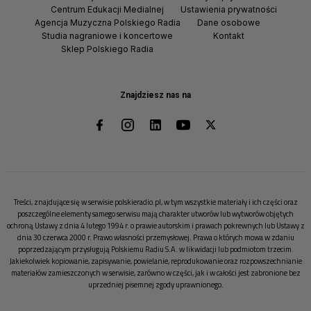
Centrum Edukacji Medialnej
Ustawienia prywatności
Agencja Muzyczna Polskiego Radia
Dane osobowe
Studia nagraniowe i koncertowe
Kontakt
Sklep Polskiego Radia
Znajdziesz nas na
Treści, znajdujące się w serwisie polskieradio.pl, w tym wszystkie materiały i ich części oraz
poszczególne elementy samego serwisu mają charakter utworów lub wytworów objętych
ochroną Ustawy z dnia 4 lutego 1994 r. o prawie autorskim i prawach pokrewnych lub Ustawy z
dnia 30 czerwca 2000 r. Prawo własności przemysłowej. Prawa o których mowa w zdaniu
poprzedzającym przysługują Polskiemu Radiu S.A. w likwidacji lub podmiotom trzecim.
Jakiekolwiek kopiowanie, zapisywanie, powielanie, reprodukowanie oraz rozpowszechnianie
materiałów zamieszczonych w serwisie, zarówno w części, jak i w całości jest zabronione bez
uprzedniej pisemnej zgody uprawnionego.