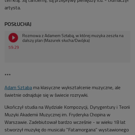
ten kraj. Są tantiemy, są przepływy pieniędzy itd. - tłumaczył
artysta.
POSŁUCHAJ
Rozmowa z Adamem Sztabą, w której muzyka zeszła na
dalszy plan (Mazurek słucha/Dwójka)
59:29
***
Adam Sztaba
ma klasyczne wykształcenie muzyczne, ale
świetnie odnajduje się w świecie rozrywki.
Ukończył studia na Wydziale Kompozycji, Dyrygentury i Teorii
Muzyki Akademii Muzycznej im. Fryderyka Chopina w
Warszawie. Zadebiutował bardzo wcześnie - w wieku 18 lat
stworzył muzykę do musicalu "Fatamorgana" wystawionego