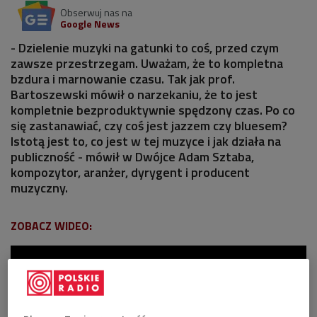
Obserwuj nas na
Google News
- Dzielenie muzyki na gatunki to coś, przed czym
zawsze przestrzegam. Uważam, że to kompletna
bzdura i marnowanie czasu. Tak jak prof.
Bartoszewski mówił o narzekaniu, że to jest
kompletnie bezproduktywnie spędzony czas. Po co
się zastanawiać, czy coś jest jazzem czy bluesem?
Istotą jest to, co jest w tej muzyce i jak działa na
publiczność - mówił w Dwójce Adam Sztaba,
kompozytor, aranżer, dyrygent i producent
muzyczny.
ZOBACZ WIDEO: