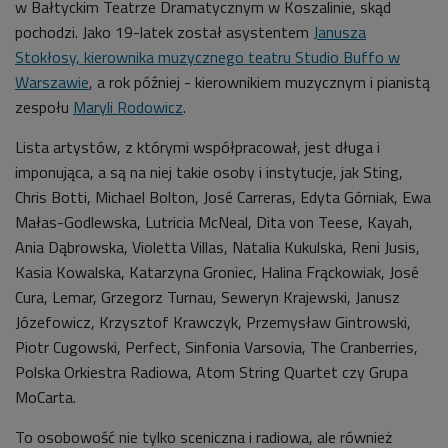
w Bałtyckim Teatrze Dramatycznym w Koszalinie, skąd
pochodzi. Jako 19-latek został asystentem
Janusza
Stokłosy, kierownika muzycznego teatru Studio Buffo w
Warszawie
, a rok później - kierownikiem muzycznym i pianistą
zespołu
Maryli Rodowicz
.
Lista artystów, z którymi współpracował, jest długa i
imponująca, a są na niej takie osoby i instytucje, jak Sting,
Chris Botti, Michael Bolton, José Carreras, Edyta Górniak, Ewa
Małas-Godlewska, Lutricia McNeal, Dita von Teese, Kayah,
Ania Dąbrowska, Violetta Villas, Natalia Kukulska, Reni Jusis,
Kasia Kowalska, Katarzyna Groniec, Halina Frąckowiak, José
Cura, Lemar, Grzegorz Turnau, Seweryn Krajewski, Janusz
Józefowicz, Krzysztof Krawczyk, Przemysław Gintrowski,
Piotr Cugowski, Perfect, Sinfonia Varsovia, The Cranberries,
Polska Orkiestra Radiowa, Atom String Quartet czy Grupa
MoCarta.
To osobowość nie tylko sceniczna i radiowa, ale również