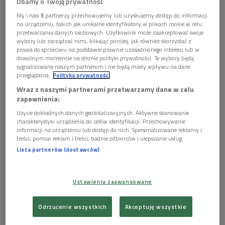
Dbamy o Twoją prywatność
My i nasi
5
partnerzy przechowujemy lub uzyskujemy dostęp do informacji
na urządzeniu, takich jak unikalne identyfikatory w plikach cookie w celu
przetwarzania danych osobowych. Użytkownik może zaakceptować swoje
wybory lub zarządzać nimi, klikając poniżej, jak również skorzystać z
prawa do sprzeciwu na podstawie prawnie uzasadnionego interesu lub w
dowolnym momencie na stronie polityki prywatności. Te wybory będą
sygnalizowane naszym partnerom i nie będą miały wpływu na dane
przeglądania.
Polityka prywatności
Wraz z naszymi partnerami przetwarzamy dane w celu
zapewnienia:
[YouTube Dwójki - Programu 2 Polskiego Radia]
Użycie dokładnych danych geolokalizacyjnych. Aktywne skanowanie
charakterystyki urządzenia do celów identyfikacji. Przechowywanie
Wojna nie pozwala o sobie zapomnieć
informacji na urządzeniu lub dostęp do nich. Spersonalizowane reklamy i
treści, pomiar reklam i treści, badnie odbiorców i ulepszanie usług.
Robert Mazurek i jego gość zaczęli spotkanie od tematu,
Lista partnerów (dostawców)
którym od ubiegłego tygodnia żyje cała Polska, Europa i
świat -
rosyjskiej inwazji Rosji na Ukrainę
.
Ustawienia zaawansowane
- Od kilku dni nie mogę się skupić właściwie na niczym innym.
Wszelkie plany, opowiadanie o orkiestrach, muzykach,
Odrzucenie wszystkich
Akceptuję wszystkie
próbach, utworach, komponowaniu niespecjalnie mi ostatnio