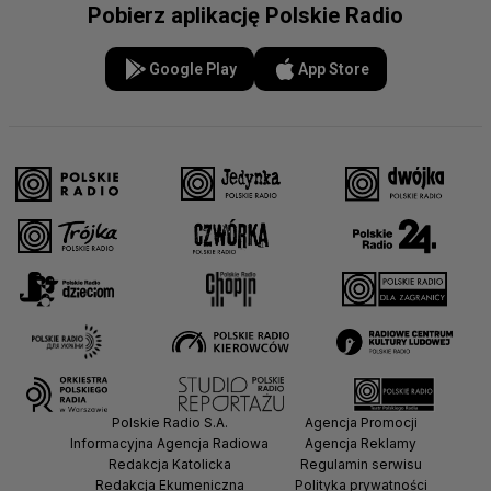
Pobierz aplikację Polskie Radio
Google Play
App Store
Polskie Radio S.A.
Agencja Promocji
Informacyjna Agencja Radiowa
Agencja Reklamy
Redakcja Katolicka
Regulamin serwisu
Redakcja Ekumeniczna
Polityka prywatności