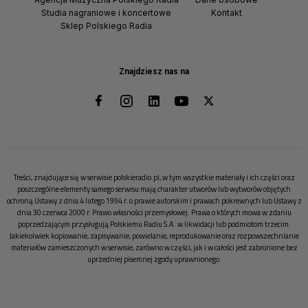
Studia nagraniowe i koncertowe
Kontakt
Sklep Polskiego Radia
Znajdziesz nas na
Treści, znajdujące się w serwisie polskieradio.pl, w tym wszystkie materiały i ich części oraz
poszczególne elementy samego serwisu mają charakter utworów lub wytworów objętych
ochroną Ustawy z dnia 4 lutego 1994 r. o prawie autorskim i prawach pokrewnych lub Ustawy z
dnia 30 czerwca 2000 r. Prawo własności przemysłowej. Prawa o których mowa w zdaniu
poprzedzającym przysługują Polskiemu Radiu S.A. w likwidacji lub podmiotom trzecim.
Jakiekolwiek kopiowanie, zapisywanie, powielanie, reprodukowanie oraz rozpowszechnianie
materiałów zamieszczonych w serwisie, zarówno w części, jak i w całości jest zabronione bez
uprzedniej pisemnej zgody uprawnionego.