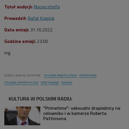
Tytuł audycji:
Nocna strefa
Prowadził:
Rafał Księżyk
Data emisji:
31
.10.2022
Godzina emisji:
23.00
mg
Zobacz więcej na temat:
muzyka współczesna
elektronika
muzyka elektroniczna
rafał księżyk
dwójka
KULTURA W POLSKIM RADIU:
"Primetime": seksualni drapieżnicy na
celowniku i w kamerze Roberta
Pattinsona