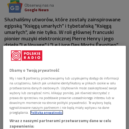
Obserwuj nas na
Google News
Słuchaliśmy utworów, które zostały zainspirowane
egipską "Księgą umarłych" i tybetańską "Księgą
umarłych", ale nie tylko. W roli głównej francuski
pionier muzyki elektronicznej Pierre Henry i jego
dzieła "Le Voyage" i "Le Livre Des Morts Égyptien".
Dbamy o Twoją prywatność
My i nasi
5
partnerzy przechowujemy lub uzyskujemy dostęp do informacji
na urządzeniu, takich jak unikalne identyfikatory w plikach cookie w celu
przetwarzania danych osobowych. Użytkownik może zaakceptować swoje
wybory lub zarządzać nimi, klikając poniżej, jak również skorzystać z
prawa do sprzeciwu na podstawie prawnie uzasadnionego interesu lub w
dowolnym momencie na stronie polityki prywatności. Te wybory będą
sygnalizowane naszym partnerom i nie będą miały wpływu na dane
przeglądania.
Polityka prywatności
Wraz z naszymi partnerami przetwarzamy dane w celu
zapewnienia:
Zapraszamy do słuchania audycji
Foto: Shutterstock/agsandrew