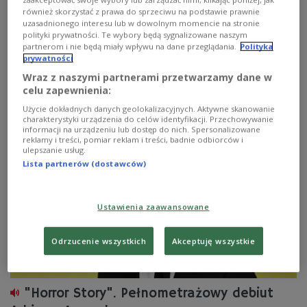
Filmu i Sztuki BNP Paribas Dwa Brzegi. Tegoroczna,
również skorzystać z prawa do sprzeciwu na podstawie prawnie
osiemnasta edycja festiwalu odbywa się w dniach 27
uzasadnionego interesu lub w dowolnym momencie na stronie
lipca - 4 sierpnia. Organizatorzy zapraszają do
polityki prywatności. Te wybory będą sygnalizowane naszym
malowniczego Kazimierza Dolnego i równie urokliwego
partnerom i nie będą miały wpływu na dane przeglądania.
Polityka
Janowca na spotkanie z filmami, ale także z muzyką,
prywatności
sztukami plastycznymi i literaturą.
Wraz z naszymi partnerami przetwarzamy dane w
Zobacz więcej na temat:
Trójka
Katarzyna Borowiecka
celu zapewnienia:
Festiwal Dwa Brzegi
Grażyna Torbicka
Marcin Radomski
Jadwiga Jankowska-Cieślak
Dorota Kędzierzawska
FILM
Użycie dokładnych danych geolokalizacyjnych. Aktywne skanowanie
Kazimierz Dolny
KULTURA
charakterystyki urządzenia do celów identyfikacji. Przechowywanie
informacji na urządzeniu lub dostęp do nich. Spersonalizowane
reklamy i treści, pomiar reklam i treści, badnie odbiorców i
ulepszanie usług.
Lista partnerów (dostawców)
Ustawienia zaawansowane
Odrzucenie wszystkich
Akceptuję wszystkie
"Horror Story". Pełnometrażowy debiut