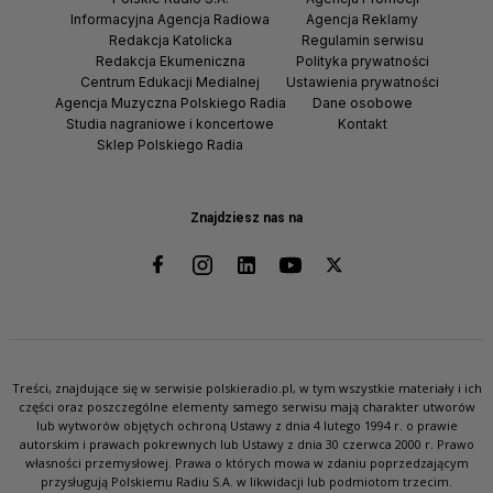
Informacyjna Agencja Radiowa
Agencja Reklamy
Redakcja Katolicka
Regulamin serwisu
Redakcja Ekumeniczna
Polityka prywatności
Centrum Edukacji Medialnej
Ustawienia prywatności
Agencja Muzyczna Polskiego Radia
Dane osobowe
Studia nagraniowe i koncertowe
Kontakt
Sklep Polskiego Radia
Znajdziesz nas na
Treści, znajdujące się w serwisie polskieradio.pl, w tym wszystkie materiały i ich
części oraz poszczególne elementy samego serwisu mają charakter utworów
lub wytworów objętych ochroną Ustawy z dnia 4 lutego 1994 r. o prawie
autorskim i prawach pokrewnych lub Ustawy z dnia 30 czerwca 2000 r. Prawo
własności przemysłowej. Prawa o których mowa w zdaniu poprzedzającym
przysługują Polskiemu Radiu S.A. w likwidacji lub podmiotom trzecim.