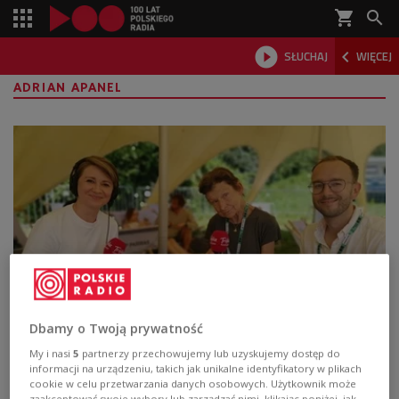
shopping_cart



SŁUCHAJ
WIĘCEJ

ADRIAN APANEL
Festiwal BNP Paribas Dwa Brzegi po raz
Dbamy o Twoją prywatność
osiemnasty
My i nasi
5
partnerzy przechowujemy lub uzyskujemy dostęp do
informacji na urządzeniu, takich jak unikalne identyfikatory w plikach
W Kazimierzu Dolnym i Janowcu nad Wisłą Festiwalu
cookie w celu przetwarzania danych osobowych. Użytkownik może
zaakceptować swoje wybory lub zarządzać nimi, klikając poniżej, jak