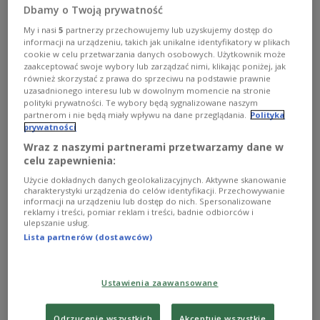
przed 41. rokiem życia, to jedyna polska nagroda
Dbamy o Twoją prywatność
literacka, z którą wiąże się pobyt w Arktyce. Laureatem
został Jan Maciejewski, a wyróżnienie przyznano
My i nasi
5
partnerzy przechowujemy lub uzyskujemy dostęp do
Andrzejowi Muszyńskiemu. Decyzję poprzedziły
informacji na urządzeniu, takich jak unikalne identyfikatory w plikach
warsztaty dla sześciorga nominowanych
cookie w celu przetwarzania danych osobowych. Użytkownik może
zaakceptować swoje wybory lub zarządzać nimi, klikając poniżej, jak
zorganizowane na norweskiej wyspie Uløya.
również skorzystać z prawa do sprzeciwu na podstawie prawnie
Zobacz więcej na temat:
KULTURA
literatura
uzasadnionego interesu lub w dowolnym momencie na stronie
Nagroda Identitas
Norwegia
Magda Mikołajczuk
polityki prywatności. Te wybory będą sygnalizowane naszym
Wyspa Uløya
Uløya
Jan Baron
Małgorzata Lebda
partnerom i nie będą miały wpływu na dane przeglądania.
Polityka
Jan Maciejewski
Andrzej Muszyński
Adrian Sinkowski
prywatności
Wraz z naszymi partnerami przetwarzamy dane w
celu zapewnienia:
Użycie dokładnych danych geolokalizacyjnych. Aktywne skanowanie
charakterystyki urządzenia do celów identyfikacji. Przechowywanie
informacji na urządzeniu lub dostęp do nich. Spersonalizowane
reklamy i treści, pomiar reklam i treści, badnie odbiorców i
ulepszanie usług.
Lista partnerów (dostawców)
Ustawienia zaawansowane
Nagroda Identitas 2023. Czy arktyczna
Odrzucenie wszystkich
Akceptuję wszystkie