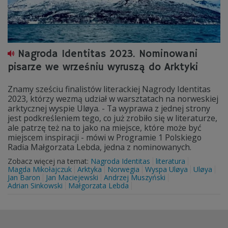
Nagroda Identitas 2023. Nominowani
pisarze we wrześniu wyruszą do Arktyki
Znamy sześciu finalistów literackiej Nagrody Identitas
2023, którzy wezmą udział w warsztatach na norweskiej
arktycznej wyspie Uløya. - Ta wyprawa z jednej strony
jest podkreśleniem tego, co już zrobiło się w literaturze,
ale patrzę też na to jako na miejsce, które może być
miejscem inspiracji - mówi w Programie 1 Polskiego
Radia Małgorzata Lebda, jedna z nominowanych.
Zobacz więcej na temat:
Nagroda Identitas
literatura
Magda Mikołajczuk
Arktyka
Norwegia
Wyspa Uløya
Uløya
Jan Baron
Jan Maciejewski
Andrzej Muszyński
Adrian Sinkowski
Małgorzata Lebda