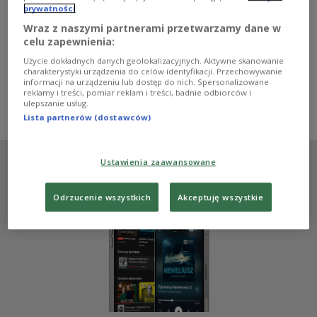
prywatności
Radia przed 30 rocznicą jego śmierci. Niektóre znałem z
audycji sprzed lat. Teraz zabrzmiały z nową siłą i
Wraz z naszymi partnerami przetwarzamy dane w
pomagają oczyszczać pamięć z nalotu komentarzy
celu zapewnienia:
historii Kościoła w Polsce, niejednokrotnie
Użycie dokładnych danych geolokalizacyjnych. Aktywne skanowanie
przykrojonych, jak na zamówienie.
charakterystyki urządzenia do celów identyfikacji. Przechowywanie
informacji na urządzeniu lub dostęp do nich. Spersonalizowane
Zobacz więcej na temat:
Tygodnik Powszechny
reklamy i treści, pomiar reklam i treści, badnie odbiorców i
Adam Szostkiewicz
POLSKA
Instytut Pamięci Narodowej
ulepszanie usług.
Solidarność
Karol Wojtyła
dzieci
Lista partnerów (dostawców)
Ustawienia zaawansowane
Odrzucenie wszystkich
Akceptuję wszystkie