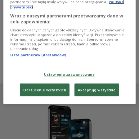
partnerom i nie będą miały wpływu na dane przeglądania.
Polityka
Trzy części "Powrotu do przyszłości" należały do
prywatności
największych przebojów kasowych kina przełomu lat 80.
i 90. I do dzisiaj dla sporej grupy fanów jest to kultowa
Wraz z naszymi partnerami przetwarzamy dane w
seria. Popularność serialu "Stranger Things"
celu zapewnienia:
spowodowała modę na właśnie tamte czasy i ostatnio
Użycie dokładnych danych geolokalizacyjnych. Aktywne skanowanie
pojawiły się informacje, że Steven Spielberg wraz z
charakterystyki urządzenia do celów identyfikacji. Przechowywanie
Robertem Zemeckisem zastanawiają się nad nową
informacji na urządzeniu lub dostęp do nich. Spersonalizowane
wersją "Powrotu do przyszłości". Wiadomo, że jej
reklamy i treści, pomiar reklam i treści, badnie odbiorców i
ulepszanie usług.
nakręcenie jest możliwe, ale czy to ma sens?
Lista partnerów (dostawców)
Zobacz więcej na temat:
KULTURA
FILM
Steven Spielberg
Justyna Grabarz
Radosław Nałęcz
Trójka
Michael J. Fox
Robert Zemeckis
remake
Julian Jeleński
Ustawienia zaawansowane
Odrzucenie wszystkich
Akceptuję wszystkie