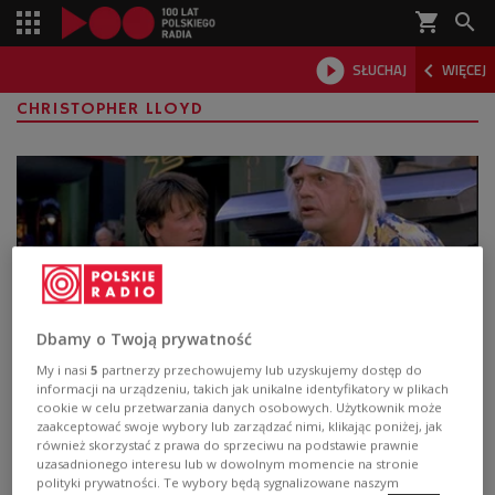
shopping_cart



SŁUCHAJ
WIĘCEJ

CHRISTOPHER LLOYD
Dbamy o Twoją prywatność
My i nasi
5
partnerzy przechowujemy lub uzyskujemy dostęp do
informacji na urządzeniu, takich jak unikalne identyfikatory w plikach
Marty McFly i Emmet "Doc" Brown
cookie w celu przetwarzania danych osobowych. Użytkownik może
powrócą? Ma powstać nowa wersja
zaakceptować swoje wybory lub zarządzać nimi, klikając poniżej, jak
również skorzystać z prawa do sprzeciwu na podstawie prawnie
kultowego filmu!
uzasadnionego interesu lub w dowolnym momencie na stronie
polityki prywatności. Te wybory będą sygnalizowane naszym