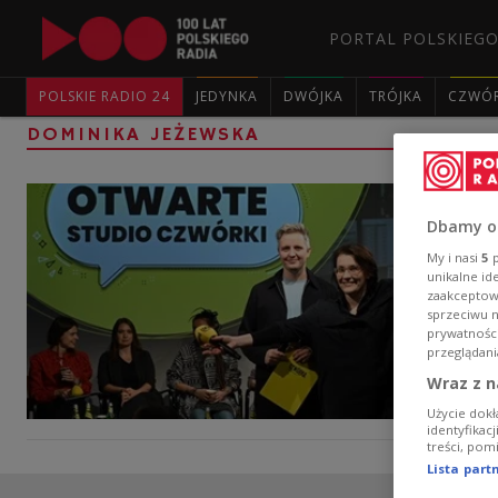
PORTAL POLSKIEGO
POLSKIE RADIO 24
JEDYNKA
DWÓJKA
TRÓJKA
CZWÓ
DOMINIKA JEŻEWSKA
Dbamy o
My i nasi
5
p
unikalne id
zaakceptowa
sprzeciwu 
prywatnośc
przeglądani
Wraz z n
Użycie dokł
identyfikac
treści, pom
Lista par