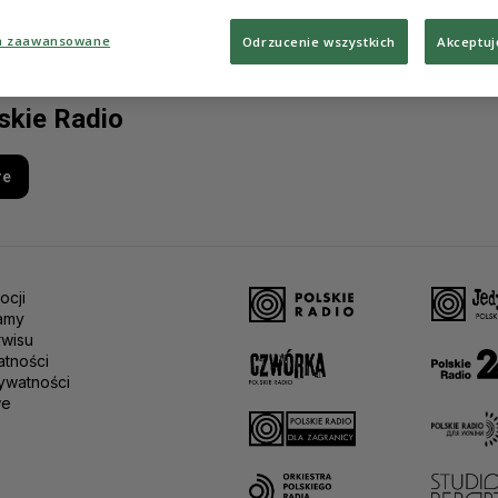
a zaawansowane
Odrzucenie wszystkich
Akceptuj
lskie Radio
re
ocji
amy
rwisu
atności
ywatności
we