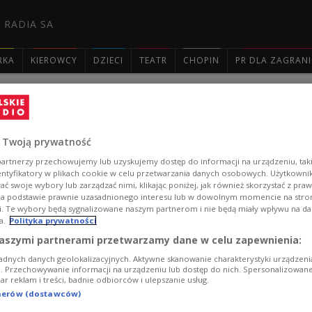
 RADIA SA
RKA
KIEROWCY
DZIECI
TEATR
CHOPIN
PR DLA ZAGRAN

Polacy wciąż się wstydzą. A Ty? - "
 Twoją prywatność
Wstyd powoduje duże poczucie dyskomfortu i jest str
artnerzy przechowujemy lub uzyskujemy dostęp do informacji na urządzeniu, taki
oczach. To uczucie związane ze świadomością siebie, s
entyfikatory w plikach cookie w celu przetwarzania danych osobowych. Użytkown
społecznych. O wstydzie, bez wstydu - z udziałem psyc
ć swoje wybory lub zarządzać nimi, klikając poniżej, jak również skorzystać z pra
Justyna Dżbik-Kluge i Kuba Jamrozek.
na podstawie prawnie uzasadnionego interesu lub w dowolnym momencie na stroni
i. Te wybory będą sygnalizowane naszym partnerom i nie będą miały wpływu na d
Zobacz więcej na temat:
Czwórka
społeczeństwo
psychologi
a.
Polityka prywatności
Marta Markiewicz
Aleksandra Przybylska
Alicja Lisowska
So
Katarzyna Chajbos-Walczak
Joanna Chmura
Magdalena Żaga
aszymi partnerami przetwarzamy dane w celu zapewnienia:
Magdalena Kicińska
adnych danych geolokalizacyjnych. Aktywne skanowanie charakterystyki urządzen
ji. Przechowywanie informacji na urządzeniu lub dostęp do nich. Spersonalizowane
iar reklam i treści, badnie odbiorców i ulepszanie usług.
tnerów (dostawców)