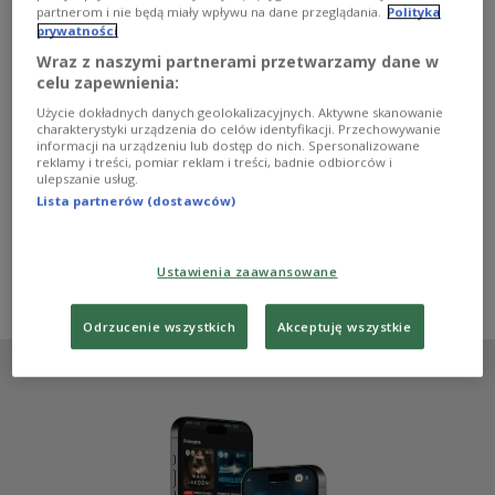
- Do Yanga Liana trzeba podejść z pełną otwartością i
partnerom i nie będą miały wpływu na dane przeglądania.
Polityka
gotowością na przygodę, co wydaje mi się wielką zaletą.
prywatności
Z jednej strony ta poezja jest pełna intuicyjnych
Wraz z naszymi partnerami przetwarzamy dane w
połączeń obrazów, a z drugiej ostro społeczna. To są
celu zapewnienia:
wiersze w jakiś nieoczywisty sposób polityczne
przeciwko chińskiemu reżimowi. Ale również wiersze
Użycie dokładnych danych geolokalizacyjnych. Aktywne skanowanie
charakterystyki urządzenia do celów identyfikacji. Przechowywanie
dotyczące pandemii, wojny na Ukrainie. On bardzo żywo
informacji na urządzeniu lub dostęp do nich. Spersonalizowane
komentuje wydarzenia, ale to nie jest publicystyka, to
reklamy i treści, pomiar reklam i treści, badnie odbiorców i
coś dużo bardziej subtelnego - stwierdziła Krystyna
ulepszanie usług.
Dąbrowska, jurorka Międzynarodowej Nagrody
Lista partnerów (dostawców)
Literackiej im. Zbigniewa Herberta.
Zobacz więcej na temat:
Zbigniew Herbert
Yang Lian
Dorota Gacek
poezja
Dwójka
literatura
Michael Krüger
Ustawienia zaawansowane
Krystyna Dąbrowska
Odrzucenie wszystkich
Akceptuję wszystkie