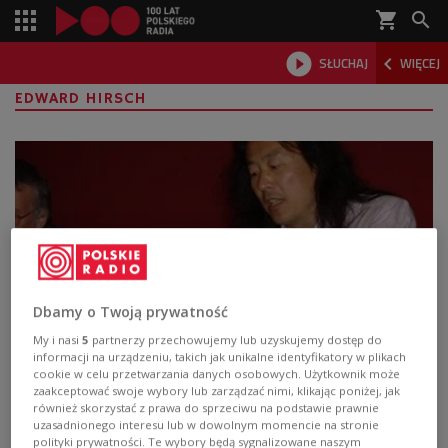
shopping_cart



SŁUCHAJ
WIĘCEJ

EDWARD HIRSCH
Dbamy o Twoją prywatność
My i nasi
5
partnerzy przechowujemy lub uzyskujemy dostęp do
informacji na urządzeniu, takich jak unikalne identyfikatory w plikach
Yang Lian laureatem Nagrody im.
cookie w celu przetwarzania danych osobowych. Użytkownik może
Zbigniewa Herberta. "To poeta o
zaakceptować swoje wybory lub zarządzać nimi, klikając poniżej, jak
również skorzystać z prawa do sprzeciwu na podstawie prawnie
niesłychanej wyobraźni"
uzasadnionego interesu lub w dowolnym momencie na stronie
polityki prywatności. Te wybory będą sygnalizowane naszym