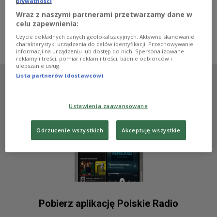
kuchni, ale i z bajecznej obsługi. O fenomenie tego
prywatności
lokalu opowiadała w Dwójce Flawia Borawska, młoda
Wraz z naszymi partnerami przetwarzamy dane w
kucharka, która odbyła tam staż.
celu zapewnienia:
Zobacz więcej na temat:
Dania
jedzenie
Kopenhaga
Użycie dokładnych danych geolokalizacyjnych. Aktywne skanowanie
kulinaria
Łukasz Modelski
charakterystyki urządzenia do celów identyfikacji. Przechowywanie
informacji na urządzeniu lub dostęp do nich. Spersonalizowane
reklamy i treści, pomiar reklam i treści, badnie odbiorców i
ulepszanie usług.
Lista partnerów (dostawców)
Ustawienia zaawansowane
Odrzucenie wszystkich
Akceptuję wszystkie
Pobierz aplikację Polskie Radio