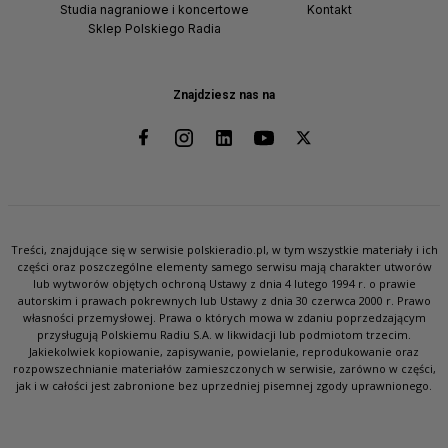
Studia nagraniowe i koncertowe
Kontakt
Sklep Polskiego Radia
Znajdziesz nas na
Treści, znajdujące się w serwisie polskieradio.pl, w tym wszystkie materiały i ich
części oraz poszczególne elementy samego serwisu mają charakter utworów
lub wytworów objętych ochroną Ustawy z dnia 4 lutego 1994 r. o prawie
autorskim i prawach pokrewnych lub Ustawy z dnia 30 czerwca 2000 r. Prawo
własności przemysłowej. Prawa o których mowa w zdaniu poprzedzającym
przysługują Polskiemu Radiu S.A. w likwidacji lub podmiotom trzecim.
Jakiekolwiek kopiowanie, zapisywanie, powielanie, reprodukowanie oraz
rozpowszechnianie materiałów zamieszczonych w serwisie, zarówno w części,
jak i w całości jest zabronione bez uprzedniej pisemnej zgody uprawnionego.