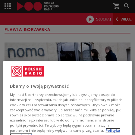
shopping_cart



SŁUCHAJ
WIĘCEJ

FLAWIA BORAWSKA
Dbamy o Twoją prywatność
My i nasi
5
partnerzy przechowujemy lub uzyskujemy dostęp do
informacji na urządzeniu, takich jak unikalne identyfikatory w plikach
cookie w celu przetwarzania danych osobowych. Użytkownik może
Noma. Sekrety najlepszej restauracji
zaakceptować swoje wybory lub zarządzać nimi, klikając poniżej, jak
również skorzystać z prawa do sprzeciwu na podstawie prawnie
świata
uzasadnionego interesu lub w dowolnym momencie na stronie
polityki prywatności. Te wybory będą sygnalizowane naszym
Kopenhaska restauracja słynie nie tylko ze znakomitej
partnerom i nie będą miały wpływu na dane przeglądania.
Polityka