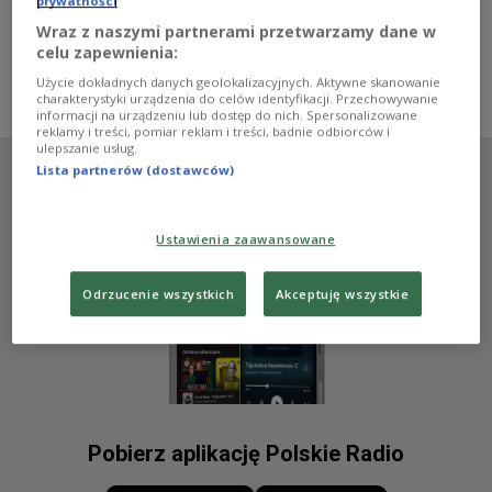
prywatności
11 września 1971, przez jedenaście lat stał na czele
Wraz z naszymi partnerami przetwarzamy dane w
ZSRR.
celu zapewnienia:
Zobacz więcej na temat:
HISTORIA
Józef Stalin
kpzr
Kreml
Użycie dokładnych danych geolokalizacyjnych. Aktywne skanowanie
Nikita Chruszczow
Ukraina
ZSRR
charakterystyki urządzenia do celów identyfikacji. Przechowywanie
informacji na urządzeniu lub dostęp do nich. Spersonalizowane
reklamy i treści, pomiar reklam i treści, badnie odbiorców i
ulepszanie usług.
Lista partnerów (dostawców)
Ustawienia zaawansowane
Odrzucenie wszystkich
Akceptuję wszystkie
Pobierz aplikację Polskie Radio