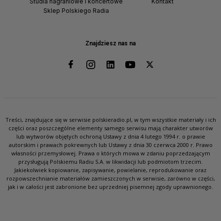
Studia nagraniowe i koncertowe
Kontakt
Sklep Polskiego Radia
Znajdziesz nas na
Treści, znajdujące się w serwisie polskieradio.pl, w tym wszystkie materiały i ich
części oraz poszczególne elementy samego serwisu mają charakter utworów
lub wytworów objętych ochroną Ustawy z dnia 4 lutego 1994 r. o prawie
autorskim i prawach pokrewnych lub Ustawy z dnia 30 czerwca 2000 r. Prawo
własności przemysłowej. Prawa o których mowa w zdaniu poprzedzającym
przysługują Polskiemu Radiu S.A. w likwidacji lub podmiotom trzecim.
Jakiekolwiek kopiowanie, zapisywanie, powielanie, reprodukowanie oraz
rozpowszechnianie materiałów zamieszczonych w serwisie, zarówno w części,
jak i w całości jest zabronione bez uprzedniej pisemnej zgody uprawnionego.