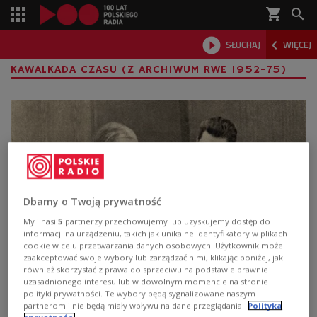
shopping_cart



SŁUCHAJ
WIĘCEJ

KAWALKADA CZASU (Z ARCHIWUM RWE 1952-75)
Dbamy o Twoją prywatność
My i nasi
5
partnerzy przechowujemy lub uzyskujemy dostęp do
informacji na urządzeniu, takich jak unikalne identyfikatory w plikach
cookie w celu przetwarzania danych osobowych. Użytkownik może
Nikita Chruszczow - mierny, ale wierny
zaakceptować swoje wybory lub zarządzać nimi, klikając poniżej, jak
również skorzystać z prawa do sprzeciwu na podstawie prawnie
uzasadnionego interesu lub w dowolnym momencie na stronie
- Jego droga do tronu kremlowskiego wiodła różnymi
polityki prywatności. Te wybory będą sygnalizowane naszym
meandrami – mówił historyk prof. Paweł Wieczorkiewicz,
partnerom i nie będą miały wpływu na dane przeglądania.
Polityka
opisując karierę polityczną Nikity Chruszczowa. Zmarł