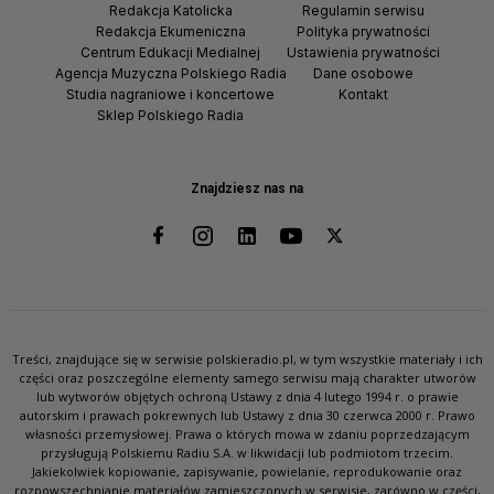
Redakcja Katolicka
Regulamin serwisu
Redakcja Ekumeniczna
Polityka prywatności
Centrum Edukacji Medialnej
Ustawienia prywatności
Agencja Muzyczna Polskiego Radia
Dane osobowe
Studia nagraniowe i koncertowe
Kontakt
Sklep Polskiego Radia
Znajdziesz nas na
Treści, znajdujące się w serwisie polskieradio.pl, w tym wszystkie materiały i ich
części oraz poszczególne elementy samego serwisu mają charakter utworów
lub wytworów objętych ochroną Ustawy z dnia 4 lutego 1994 r. o prawie
autorskim i prawach pokrewnych lub Ustawy z dnia 30 czerwca 2000 r. Prawo
własności przemysłowej. Prawa o których mowa w zdaniu poprzedzającym
przysługują Polskiemu Radiu S.A. w likwidacji lub podmiotom trzecim.
Jakiekolwiek kopiowanie, zapisywanie, powielanie, reprodukowanie oraz
rozpowszechnianie materiałów zamieszczonych w serwisie, zarówno w części,