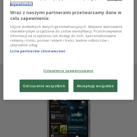
świat przeciwko zarazom XX wieku, przeciwko temu, co
prywatności
dzisiaj nazywamy dezinformacją, fake newsami. Jest to
bohater silnie powiązany z naszą rzeczywistością i
Wraz z naszymi partnerami przetwarzamy dane w
sądzę, że mimo iż zmarł kilka dekad temu, czytelnicy
celu zapewnienia:
znajdą w tej książce szalenie aktualne tropy - mówiła w
Użycie dokładnych danych geolokalizacyjnych. Aktywne skanowanie
Dwójce Anna Wacławik, współautorka książki "Fleck.
charakterystyki urządzenia do celów identyfikacji. Przechowywanie
Ocalony przez naukę".
informacji na urządzeniu lub dostęp do nich. Spersonalizowane
reklamy i treści, pomiar reklam i treści, badnie odbiorców i
Zobacz więcej na temat:
filozofia
Jakub Kukla
Dwójka
ulepszanie usług.
biografia
medycyna
Lista partnerów (dostawców)
Ustawienia zaawansowane
Odrzucenie wszystkich
Akceptuję wszystkie