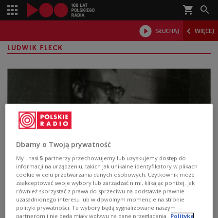
shopping_cart



SŁUCHAJ
WIĘCEJ

LUDWIK FLECK
Dbamy o Twoją prywatność
My i nasi
5
partnerzy przechowujemy lub uzyskujemy dostęp do
informacji na urządzeniu, takich jak unikalne identyfikatory w plikach
Ludwik Fleck. Zapomniany bohater, dla
cookie w celu przetwarzania danych osobowych. Użytkownik może
zaakceptować swoje wybory lub zarządzać nimi, klikając poniżej, jak
którego orężem była nauka
również skorzystać z prawa do sprzeciwu na podstawie prawnie
uzasadnionego interesu lub w dowolnym momencie na stronie
polityki prywatności. Te wybory będą sygnalizowane naszym
- Nauka była, jak sądził, czymś, co może immunizować
partnerom i nie będą miały wpływu na dane przeglądania.
Polityka