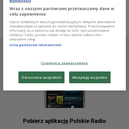
wyróżniają się oryginalną bryłą i barwami. W Dwójce
prywatności
rozmawialiśmy z autorem tego projektu Markiem
Wraz z naszymi partnerami przetwarzamy dane w
Chołdzyńskim.
celu zapewnienia:
Zobacz więcej na temat:
architektura
Bartosz Panek
Europa
Użycie dokładnych danych geolokalizacyjnych. Aktywne skanowanie
komunikacja
metro
Mirosław Duchnowski
charakterystyki urządzenia do celów identyfikacji. Przechowywanie
informacji na urządzeniu lub dostęp do nich. Spersonalizowane
reklamy i treści, pomiar reklam i treści, badnie odbiorców i
ulepszanie usług.
Lista partnerów (dostawców)
Ustawienia zaawansowane
Odrzucenie wszystkich
Akceptuję wszystkie
Pobierz aplikację Polskie Radio