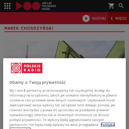
shopping_cart



SŁUCHAJ
WIĘCEJ

MAREK CHOŁDZYŃSKI
Dbamy o Twoją prywatność
My i nasi
5
partnerzy przechowujemy lub uzyskujemy dostęp do
informacji na urządzeniu, takich jak unikalne identyfikatory w plikach
cookie w celu przetwarzania danych osobowych. Użytkownik może
Kolorowe motyle metra. Wizytówka
zaakceptować swoje wybory lub zarządzać nimi, klikając poniżej, jak
również skorzystać z prawa do sprzeciwu na podstawie prawnie
Warszawy?
uzasadnionego interesu lub w dowolnym momencie na stronie
polityki prywatności. Te wybory będą sygnalizowane naszym
Nowo otwarte stacje II linii warszawskiego metra
partnerom i nie będą miały wpływu na dane przeglądania.
Polityka