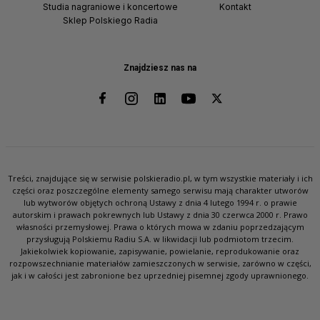
Studia nagraniowe i koncertowe
Kontakt
Sklep Polskiego Radia
Znajdziesz nas na
Treści, znajdujące się w serwisie polskieradio.pl, w tym wszystkie materiały i ich
części oraz poszczególne elementy samego serwisu mają charakter utworów
lub wytworów objętych ochroną Ustawy z dnia 4 lutego 1994 r. o prawie
autorskim i prawach pokrewnych lub Ustawy z dnia 30 czerwca 2000 r. Prawo
własności przemysłowej. Prawa o których mowa w zdaniu poprzedzającym
przysługują Polskiemu Radiu S.A. w likwidacji lub podmiotom trzecim.
Jakiekolwiek kopiowanie, zapisywanie, powielanie, reprodukowanie oraz
rozpowszechnianie materiałów zamieszczonych w serwisie, zarówno w części,
jak i w całości jest zabronione bez uprzedniej pisemnej zgody uprawnionego.