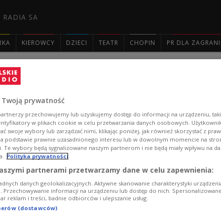
 RADIA SA
RKA
KIEROWCY
DZIECI
TEATR
CHOPIN
PR DLA ZAGRAN

Fotoalbumy lat 1850–1950, nowelizac
socjalistycznej Polsce w audycji Maksa
 Twoją prywatność
artnerzy przechowujemy lub uzyskujemy dostęp do informacji na urządzeniu, taki
Wystawa "Śliczna jest młodość naszego wieku. Fotoa
entyfikatory w plikach cookie w celu przetwarzania danych osobowych. Użytkown
ć swoje wybory lub zarządzać nimi, klikając poniżej, jak również skorzystać z pra
związane z nowelizacją prawa autorskiego oraz książka "
na podstawie prawnie uzasadnionego interesu lub w dowolnym momencie na stroni
tym wszystkim w audycji "Trzy strony dźwięku" Max Cegi
i. Te wybory będą sygnalizowane naszym partnerom i nie będą miały wpływu na d
Puchałą-Rojek, Moniką Michałowicz, Zygmuntem Miłos
a.
Polityka prywatności
Zobacz więcej na temat:
Trójka
Max Cegielski
Rafał Lisowski
aszymi partnerami przetwarzamy dane w celu zapewnienia:
Karolina Puchała-Rojek
Muzeum Warszawy
fotografia
PRL
adnych danych geolokalizacyjnych. Aktywne skanowanie charakterystyki urządzen
ji. Przechowywanie informacji na urządzeniu lub dostęp do nich. Spersonalizowane
iar reklam i treści, badnie odbiorców i ulepszanie usług.
tnerów (dostawców)