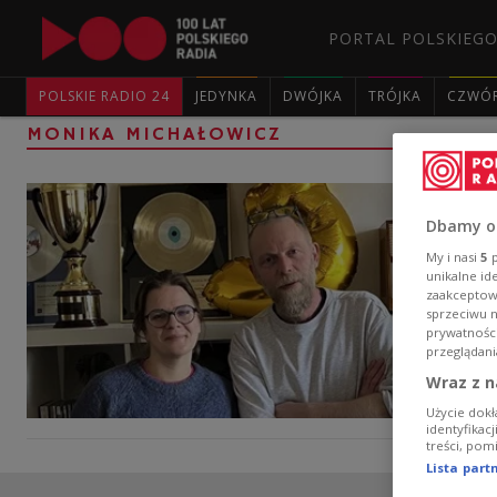
PORTAL POLSKIEGO
POLSKIE RADIO 24
JEDYNKA
DWÓJKA
TRÓJKA
CZWÓ
MONIKA MICHAŁOWICZ
Dbamy o
My i nasi
5
p
unikalne id
zaakceptowa
sprzeciwu 
prywatnośc
przeglądani
Wraz z n
Użycie dokł
identyfikac
treści, pom
Lista par