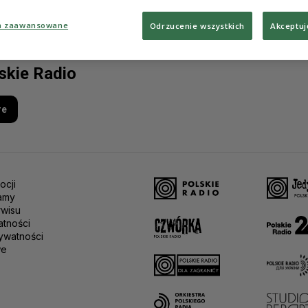
a zaawansowane
Odrzucenie wszystkich
Akceptuj
lskie Radio
re
ocji
amy
rwisu
atności
ywatności
we