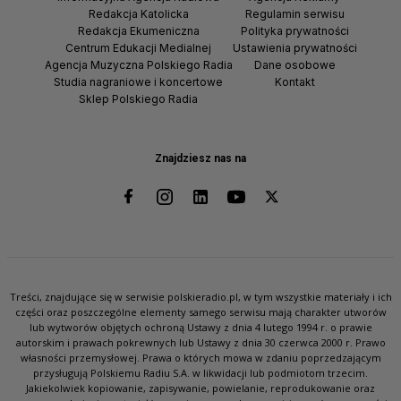
Redakcja Katolicka
Regulamin serwisu
Redakcja Ekumeniczna
Polityka prywatności
Centrum Edukacji Medialnej
Ustawienia prywatności
Agencja Muzyczna Polskiego Radia
Dane osobowe
Studia nagraniowe i koncertowe
Kontakt
Sklep Polskiego Radia
Znajdziesz nas na
Treści, znajdujące się w serwisie polskieradio.pl, w tym wszystkie materiały i ich
części oraz poszczególne elementy samego serwisu mają charakter utworów
lub wytworów objętych ochroną Ustawy z dnia 4 lutego 1994 r. o prawie
autorskim i prawach pokrewnych lub Ustawy z dnia 30 czerwca 2000 r. Prawo
własności przemysłowej. Prawa o których mowa w zdaniu poprzedzającym
przysługują Polskiemu Radiu S.A. w likwidacji lub podmiotom trzecim.
Jakiekolwiek kopiowanie, zapisywanie, powielanie, reprodukowanie oraz