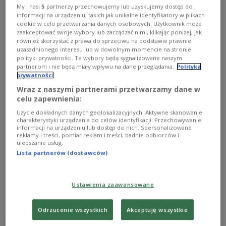
przestrzeni lat zmieniły się auta elektryczne oferowane
My i nasi
5
partnerzy przechowujemy lub uzyskujemy dostęp do
na rynku. Gościem Marty Hoppe jest Paweł Kacperek z
informacji na urządzeniu, takich jak unikalne identyfikatory w plikach
Polskiego Radia Kierowców.
cookie w celu przetwarzania danych osobowych. Użytkownik może
zaakceptować swoje wybory lub zarządzać nimi, klikając poniżej, jak
Zobacz więcej na temat:
Czwórka
samochody elektryczne
również skorzystać z prawa do sprzeciwu na podstawie prawnie
samochody
samochody hybrydowe
elektromobilność
uzasadnionego interesu lub w dowolnym momencie na stronie
ekologia
ruch drogowy
kierowca
Marta Hoppe
polityki prywatności. Te wybory będą sygnalizowane naszym
partnerom i nie będą miały wpływu na dane przeglądania.
Polityka
prywatności
Wraz z naszymi partnerami przetwarzamy dane w
celu zapewnienia:
Użycie dokładnych danych geolokalizacyjnych. Aktywne skanowanie
charakterystyki urządzenia do celów identyfikacji. Przechowywanie
informacji na urządzeniu lub dostęp do nich. Spersonalizowane
reklamy i treści, pomiar reklam i treści, badnie odbiorców i
ulepszanie usług.
Lista partnerów (dostawców)
Ile energii powinien zużywać
Ustawienia zaawansowane
samochód elektryczny?
Odrzucenie wszystkich
Akceptuję wszystkie
Jak okazuje się, elektryk elektrykowi nie jest równy, jeśli
chodzi o zużycie energii. - Jazda miejska jest zupełnie