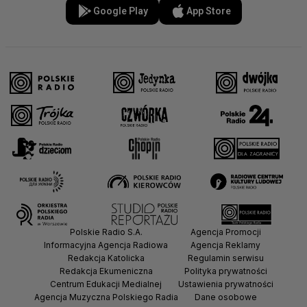
Google Play
App Store
Polskie Radio S.A.
Agencja Promocji
Informacyjna Agencja Radiowa
Agencja Reklamy
Redakcja Katolicka
Regulamin serwisu
Redakcja Ekumeniczna
Polityka prywatności
Centrum Edukacji Medialnej
Ustawienia prywatności
Agencja Muzyczna Polskiego Radia
Dane osobowe