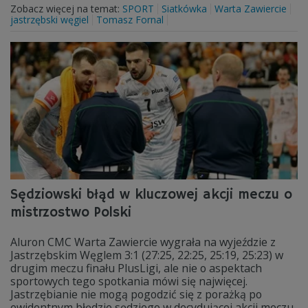
Zobacz więcej na temat:
SPORT
Siatkówka
Warta Zawiercie
jastrzębski węgiel
Tomasz Fornal
Sędziowski błąd w kluczowej akcji meczu o
mistrzostwo Polski
Aluron CMC Warta Zawiercie wygrała na wyjeździe z
Jastrzębskim Węglem 3:1 (27:25, 22:25, 25:19, 25:23) w
drugim meczu finału PlusLigi, ale nie o aspektach
sportowych tego spotkania mówi się najwięcej.
Jastrzębianie nie mogą pogodzić się z porażką po
ewidentnym błędzie sędziego w decydującej akcji meczu.