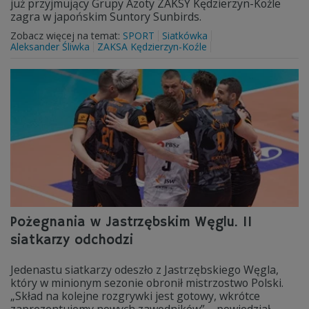
już przyjmujący Grupy Azoty ZAKSY Kędzierzyn-Koźle
zagra w japońskim Suntory Sunbirds.
Zobacz więcej na temat:
SPORT
Siatkówka
Aleksander Śliwka
ZAKSA Kędzierzyn-Koźle
Pożegnania w Jastrzębskim Węglu. 11
siatkarzy odchodzi
Jedenastu siatkarzy odeszło z Jastrzębskiego Węgla,
który w minionym sezonie obronił mistrzostwo Polski.
„Skład na kolejne rozgrywki jest gotowy, wkrótce