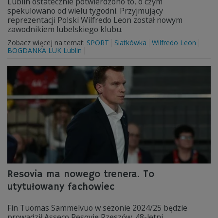
Lublin ostatecznie potwierdzono to, o czym
spekulowano od wielu tygodni. Przyjmujący
reprezentacji Polski Wilfredo Leon został nowym
zawodnikiem lubelskiego klubu.
Zobacz więcej na temat:
SPORT
Siatkówka
Wilfredo Leon
BOGDANKA LUK Lublin
Resovia ma nowego trenera. To
utytułowany fachowiec
Fin Tuomas Sammelvuo w sezonie 2024/25 będzie
prowadził Asseco Resovię Rzeszów. 48-letni