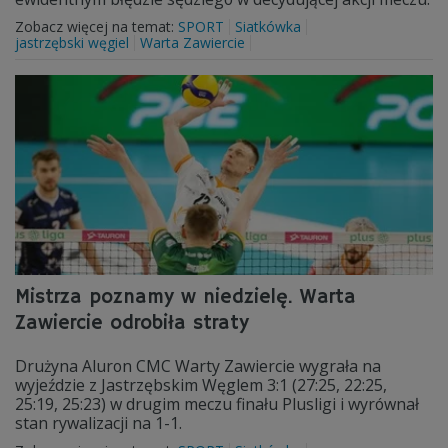
Zobacz więcej na temat:
SPORT
Siatkówka
jastrzębski węgiel
Warta Zawiercie
Mistrza poznamy w niedzielę. Warta
Zawiercie odrobiła straty
Drużyna Aluron CMC Warty Zawiercie wygrała na
wyjeździe z Jastrzębskim Węglem 3:1 (27:25, 22:25,
25:19, 25:23) w drugim meczu finału Plusligi i wyrównał
stan rywalizacji na 1-1.