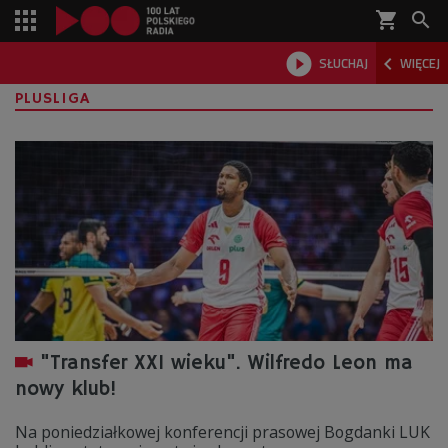
shopping_cart



SŁUCHAJ
WIĘCEJ

PLUSLIGA
"Transfer XXI wieku". Wilfredo Leon ma
nowy klub!
Na poniedziałkowej konferencji prasowej Bogdanki LUK