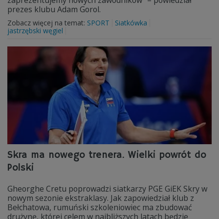
zaprezentujemy nowych zawodników” – powiedział
prezes klubu Adam Gorol.
Zobacz więcej na temat:
SPORT
Siatkówka
jastrzębski węgiel
Skra ma nowego trenera. Wielki powrót do
Polski
Gheorghe Cretu poprowadzi siatkarzy PGE GiEK Skry w
nowym sezonie ekstraklasy. Jak zapowiedział klub z
Bełchatowa, rumuński szkoleniowiec ma zbudować
drużynę, której celem w najbliższych latach będzie