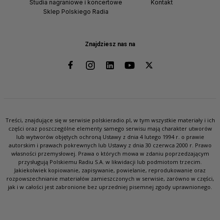
Studia nagraniowe i koncertowe
Kontakt
Sklep Polskiego Radia
Znajdziesz nas na
Treści, znajdujące się w serwisie polskieradio.pl, w tym wszystkie materiały i ich
części oraz poszczególne elementy samego serwisu mają charakter utworów
lub wytworów objętych ochroną Ustawy z dnia 4 lutego 1994 r. o prawie
autorskim i prawach pokrewnych lub Ustawy z dnia 30 czerwca 2000 r. Prawo
własności przemysłowej. Prawa o których mowa w zdaniu poprzedzającym
przysługują Polskiemu Radiu S.A. w likwidacji lub podmiotom trzecim.
Jakiekolwiek kopiowanie, zapisywanie, powielanie, reprodukowanie oraz
rozpowszechnianie materiałów zamieszczonych w serwisie, zarówno w części,
jak i w całości jest zabronione bez uprzedniej pisemnej zgody uprawnionego.