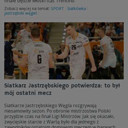
finale będzie włoski Itas Trentino.
Zobacz więcej na temat:
SPORT
Siatkówka
jastrzębski węgiel
Siatkarz Jastrzębskiego potwierdza: to był
mój ostatni mecz
Siatkarze Jastrzębskiego Węgla rozgrywają
niesamowity sezon. Po obronie mistrzostwa Polski
przyjdzie czas na finał Ligi Mistrzów. Jak się okazało,
zwycięskie starcie z Wartą było dla jednego z
zawodników ostatnim domowym meczem w barwach