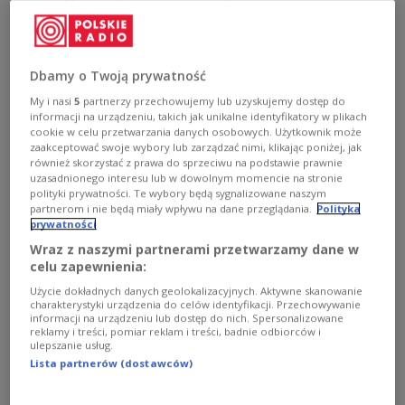
Giani. Włoski szkoleniowiec zastąpił Adama Swaczynę,
który przejął drużynę pod koniec stycznia.
Zobacz więcej na temat:
SPORT
Bartosz Kurek
ZAKSA Kędzierzyn-Koźle
Siatkówka
Dbamy o Twoją prywatność
My i nasi
5
partnerzy przechowujemy lub uzyskujemy dostęp do
informacji na urządzeniu, takich jak unikalne identyfikatory w plikach
cookie w celu przetwarzania danych osobowych. Użytkownik może
zaakceptować swoje wybory lub zarządzać nimi, klikając poniżej, jak
również skorzystać z prawa do sprzeciwu na podstawie prawnie
uzasadnionego interesu lub w dowolnym momencie na stronie
polityki prywatności. Te wybory będą sygnalizowane naszym
partnerom i nie będą miały wpływu na dane przeglądania.
Polityka
prywatności
Wraz z naszymi partnerami przetwarzamy dane w
celu zapewnienia:
Użycie dokładnych danych geolokalizacyjnych. Aktywne skanowanie
Bogdanka zbroi się na puchary. Wielki
charakterystyki urządzenia do celów identyfikacji. Przechowywanie
transfer w Lublinie
informacji na urządzeniu lub dostęp do nich. Spersonalizowane
reklamy i treści, pomiar reklam i treści, badnie odbiorców i
ulepszanie usług.
Reprezentant Holandii Bennie Tuinstra w najbliższym
Lista partnerów (dostawców)
sezonie bronić będzie barw drużyny siatkarzy
Bogdanka LUK Lublin, która w minionym sezonie