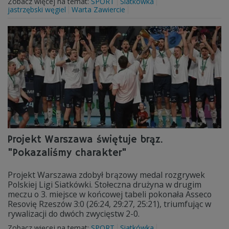
Zobacz więcej na temat:
SPORT
Siatkówka
jastrzębski węgiel
Warta Zawiercie
Projekt Warszawa świętuje brąz.
"Pokazaliśmy charakter"
Projekt Warszawa zdobył brązowy medal rozgrywek
Polskiej Ligi Siatkówki. Stołeczna drużyna w drugim
meczu o 3. miejsce w końcowej tabeli pokonała Asseco
Resovię Rzeszów 3:0 (26:24, 29:27, 25:21), triumfując w
rywalizacji do dwóch zwycięstw 2-0.
Zobacz więcej na temat:
SPORT
Siatkówka