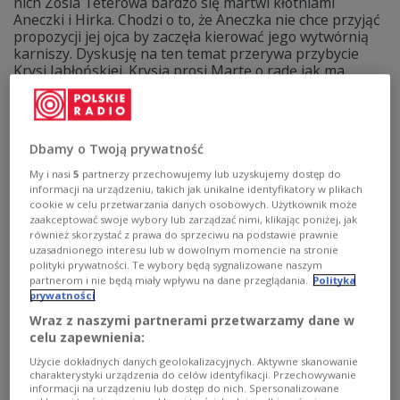
nich Zosia Teterowa bardzo się martwi kłótniami
Aneczki i Hirka. Chodzi o to, że Aneczka nie chce przyjąć
propozycji jej ojca by zaczęła kierować jego wytwórnią
karniszy. Dyskusję na ten temat przerywa przybycie
Krysi Jabłońskiej. Krysia prosi Martę o radę jak ma
postąpić ze swoim chłopakiem Czarkiem. Po wyjściu
Krysi wpada Hirek. Ma do Wierucha nietypową prośbę.
Zobacz więcej na temat:
Teatr Polskiego Radia
TEATR
W Jezioranach
Marek Ławrynowicz
Jan Warenycia
Dbamy o Twoją prywatność
Anna Balcewicz
Teresa Skoczylas
Joanna Sobieska
Justyna Kulczycka
Maja Kwiatkowska
Marcin Troński
My i nasi
5
partnerzy przechowujemy lub uzyskujemy dostęp do
informacji na urządzeniu, takich jak unikalne identyfikatory w plikach
cookie w celu przetwarzania danych osobowych. Użytkownik może
zaakceptować swoje wybory lub zarządzać nimi, klikając poniżej, jak
również skorzystać z prawa do sprzeciwu na podstawie prawnie
uzasadnionego interesu lub w dowolnym momencie na stronie
polityki prywatności. Te wybory będą sygnalizowane naszym
partnerom i nie będą miały wpływu na dane przeglądania.
Polityka
prywatności
Wraz z naszymi partnerami przetwarzamy dane w
celu zapewnienia:
Użycie dokładnych danych geolokalizacyjnych. Aktywne skanowanie
charakterystyki urządzenia do celów identyfikacji. Przechowywanie
informacji na urządzeniu lub dostęp do nich. Spersonalizowane
"Niewinność". Słuchowisko Michała