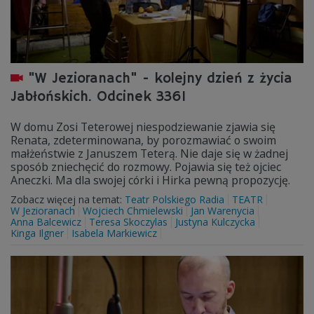
"W Jezioranach" - kolejny dzień z życia
Jabłońskich. Odcinek 3361
W domu Zosi Teterowej niespodziewanie zjawia się
Renata, zdeterminowana, by porozmawiać o swoim
małżeństwie z Januszem Teterą. Nie daje się w żadnej
sposób zniechęcić do rozmowy. Pojawia się też ojciec
Aneczki. Ma dla swojej córki i Hirka pewną propozycję.
Zobacz więcej na temat:
Teatr Polskiego Radia
TEATR
W Jezioranach
Wojciech Chmielewski
Jan Warenycia
Anna Balcewicz
Teresa Skoczylas
Justyna Kulczycka
Kinga Ilgner
Isabela Markiewicz