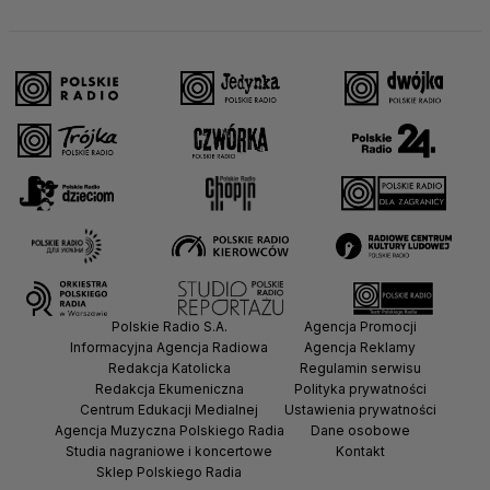
Polskie Radio S.A.
Agencja Promocji
Informacyjna Agencja Radiowa
Agencja Reklamy
Redakcja Katolicka
Regulamin serwisu
Redakcja Ekumeniczna
Polityka prywatności
Centrum Edukacji Medialnej
Ustawienia prywatności
Agencja Muzyczna Polskiego Radia
Dane osobowe
Studia nagraniowe i koncertowe
Kontakt
Sklep Polskiego Radia