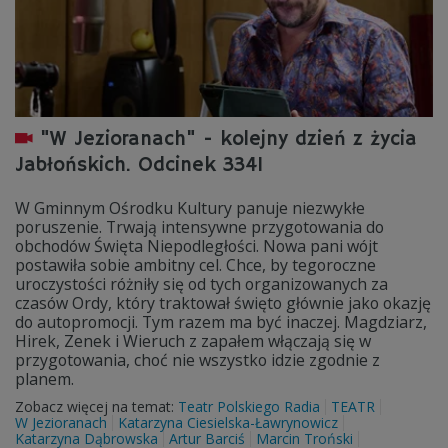
"W Jezioranach" - kolejny dzień z życia
Jabłońskich. Odcinek 3341
W Gminnym Ośrodku Kultury panuje niezwykłe
poruszenie. Trwają intensywne przygotowania do
obchodów Święta Niepodległości. Nowa pani wójt
postawiła sobie ambitny cel. Chce, by tegoroczne
uroczystości różniły się od tych organizowanych za
czasów Ordy, który traktował święto głównie jako okazję
do autopromocji. Tym razem ma być inaczej. Magdziarz,
Hirek, Zenek i Wieruch z zapałem włączają się w
przygotowania, choć nie wszystko idzie zgodnie z
planem.
Zobacz więcej na temat:
Teatr Polskiego Radia
TEATR
W Jezioranach
Katarzyna Ciesielska-Ławrynowicz
Katarzyna Dąbrowska
Artur Barciś
Marcin Troński