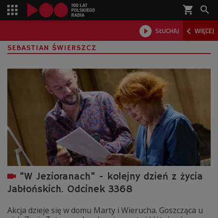
shopping_cart



SŁUCHAJ
WIĘCEJ

SEBASTIAN ŚWIERSZCZ
"W Jezioranach" - kolejny dzień z życia
Jabłońskich. Odcinek 3368
Akcja dzieje się w domu Marty i Wierucha. Goszcząca u