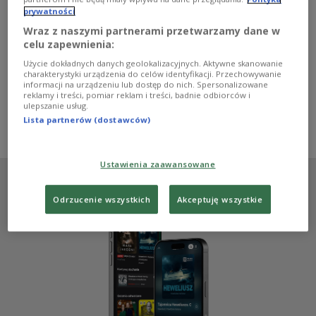
Małgorzaty Nabel-Dybaś ze Studia Reporterów
prywatności
Kukułcza 1 Radia Zachód, powstawał przez kilka
miesięcy. To opowieść o ludziach, którzy w latach 80.
Wraz z naszymi partnerami przetwarzamy dane w
wprowadzili się do nowego wieżowca przy ulicy Lisiej w
celu zapewnienia:
Zielonej Górze. W 2007 roku autorka otrzymała za nią
Użycie dokładnych danych geolokalizacyjnych. Aktywne skanowanie
Ake Blomström Memorial Prize, prestiżową europejską
charakterystyki urządzenia do celów identyfikacji. Przechowywanie
nagrodę dla młodych twórców radiowych.
informacji na urządzeniu lub dostęp do nich. Spersonalizowane
reklamy i treści, pomiar reklam i treści, badnie odbiorców i
Zobacz więcej na temat:
społeczeństwo
architektura
ulepszanie usług.
reportaż
Małgorzata Nabel-Dybaś
Anna Dudzińska
Lista partnerów (dostawców)
Klub Trójki
Trójka
Ustawienia zaawansowane
Odrzucenie wszystkich
Akceptuję wszystkie