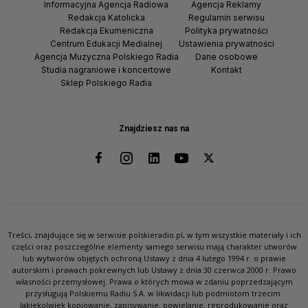
Informacyjna Agencja Radiowa
Agencja Reklamy
Redakcja Katolicka
Regulamin serwisu
Redakcja Ekumeniczna
Polityka prywatności
Centrum Edukacji Medialnej
Ustawienia prywatności
Agencja Muzyczna Polskiego Radia
Dane osobowe
Studia nagraniowe i koncertowe
Kontakt
Sklep Polskiego Radia
Znajdziesz nas na
Treści, znajdujące się w serwisie polskieradio.pl, w tym wszystkie materiały i ich
części oraz poszczególne elementy samego serwisu mają charakter utworów
lub wytworów objętych ochroną Ustawy z dnia 4 lutego 1994 r. o prawie
autorskim i prawach pokrewnych lub Ustawy z dnia 30 czerwca 2000 r. Prawo
własności przemysłowej. Prawa o których mowa w zdaniu poprzedzającym
przysługują Polskiemu Radiu S.A. w likwidacji lub podmiotom trzecim.
Jakiekolwiek kopiowanie, zapisywanie, powielanie, reprodukowanie oraz