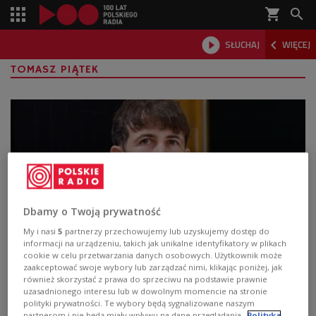
shopping_cart



SŁUCHAJ
WIĘCEJ

TOMASZ PIĄTEK
Dbamy o Twoją prywatność
My i nasi
5
partnerzy przechowujemy lub uzyskujemy dostęp do
informacji na urządzeniu, takich jak unikalne identyfikatory w plikach
"Klub Trójki. Audiodokument". Więzy, jakie
cookie w celu przetwarzania danych osobowych. Użytkownik może
zaakceptować swoje wybory lub zarządzać nimi, klikając poniżej, jak
tworzy architektura
również skorzystać z prawa do sprzeciwu na podstawie prawnie
uzasadnionego interesu lub w dowolnym momencie na stronie
"Pamiętnik z wieżowca Małgorzata", reportaż
polityki prywatności. Te wybory będą sygnalizowane naszym
partnerom i nie będą miały wpływu na dane przeglądania.
Polityka