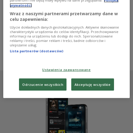
nielubianymi mieszkańcami kamienic i bloków bez wind
partnerom i nie będą miały wpływu na dane przeglądania.
Polityka
prywatności
dla panów, którzy je nam przynoszą... Mówiąc poważnie,
staramy się czytać wszystkie nadesłane książki, chociaż
Wraz z naszymi partnerami przetwarzamy dane w
dzielimy się w sensie opieki nad poszczególnymi
celu zapewnienia:
kategoriami - mówiła w Dwójce prof. Dorota Kozicka,
Użycie dokładnych danych geolokalizacyjnych. Aktywne skanowanie
szefowa kapituły Nagrody Literackiej Gdynia 2024.
charakterystyki urządzenia do celów identyfikacji. Przechowywanie
informacji na urządzeniu lub dostęp do nich. Spersonalizowane
Zobacz więcej na temat:
Katarzyna Hagmajer-Kwiatek
reklamy i treści, pomiar reklam i treści, badnie odbiorców i
Nagroda Literacka Gdynia
literatura
Dorota Kozicka
ulepszanie usług.
Dwójka
KULTURA
KSIĄŻKA
Barbara Klicka
Jon Fosse
Lista partnerów (dostawców)
Adam Lipszyc
Marta Baron-Milian
Wojciech Kopeć
Grzegorz Bogdał
Ustawienia zaawansowane
Odrzucenie wszystkich
Akceptuję wszystkie