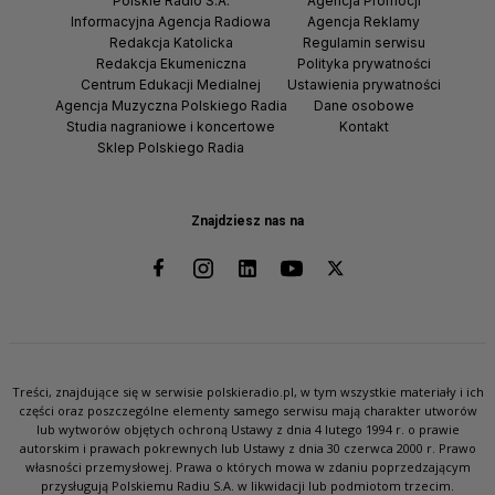
Polskie Radio S.A.
Agencja Promocji
Informacyjna Agencja Radiowa
Agencja Reklamy
Redakcja Katolicka
Regulamin serwisu
Redakcja Ekumeniczna
Polityka prywatności
Centrum Edukacji Medialnej
Ustawienia prywatności
Agencja Muzyczna Polskiego Radia
Dane osobowe
Studia nagraniowe i koncertowe
Kontakt
Sklep Polskiego Radia
Znajdziesz nas na
Treści, znajdujące się w serwisie polskieradio.pl, w tym wszystkie materiały i ich
części oraz poszczególne elementy samego serwisu mają charakter utworów
lub wytworów objętych ochroną Ustawy z dnia 4 lutego 1994 r. o prawie
autorskim i prawach pokrewnych lub Ustawy z dnia 30 czerwca 2000 r. Prawo
własności przemysłowej. Prawa o których mowa w zdaniu poprzedzającym
przysługują Polskiemu Radiu S.A. w likwidacji lub podmiotom trzecim.