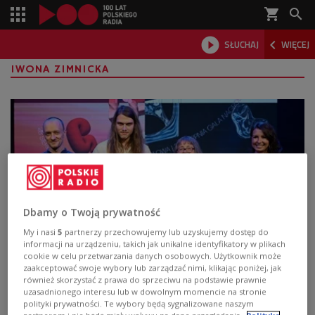
shopping_cart



SŁUCHAJ
WIĘCEJ

IWONA ZIMNICKA
Dbamy o Twoją prywatność
My i nasi
5
partnerzy przechowujemy lub uzyskujemy dostęp do
informacji na urządzeniu, takich jak unikalne identyfikatory w plikach
Nagroda Literacka Gdynia. Kapituła
cookie w celu przetwarzania danych osobowych. Użytkownik może
zaakceptować swoje wybory lub zarządzać nimi, klikając poniżej, jak
wybrała laureatów spośród 700 zgłoszeń
również skorzystać z prawa do sprzeciwu na podstawie prawnie
uzasadnionego interesu lub w dowolnym momencie na stronie
- Przychodzą do nas pudła z książkami. Jesteśmy bardzo
polityki prywatności. Te wybory będą sygnalizowane naszym