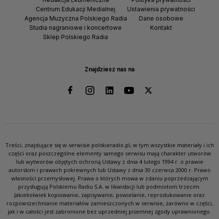
Centrum Edukacji Medialnej
Ustawienia prywatności
Agencja Muzyczna Polskiego Radia
Dane osobowe
Studia nagraniowe i koncertowe
Kontakt
Sklep Polskiego Radia
Znajdziesz nas na
Treści, znajdujące się w serwisie polskieradio.pl, w tym wszystkie materiały i ich
części oraz poszczególne elementy samego serwisu mają charakter utworów
lub wytworów objętych ochroną Ustawy z dnia 4 lutego 1994 r. o prawie
autorskim i prawach pokrewnych lub Ustawy z dnia 30 czerwca 2000 r. Prawo
własności przemysłowej. Prawa o których mowa w zdaniu poprzedzającym
przysługują Polskiemu Radiu S.A. w likwidacji lub podmiotom trzecim.
Jakiekolwiek kopiowanie, zapisywanie, powielanie, reprodukowanie oraz
rozpowszechnianie materiałów zamieszczonych w serwisie, zarówno w części,
jak i w całości jest zabronione bez uprzedniej pisemnej zgody uprawnionego.