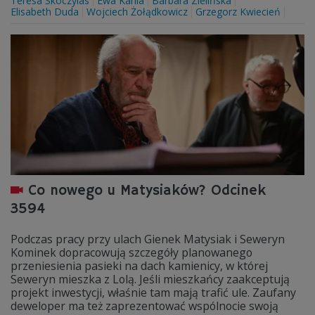
Teresa Skoczylas
Ewa Kania
Barbara Zielińska
Elisabeth Duda
Wojciech Żołądkowicz
Grzegorz Kwiecień
Co nowego u Matysiaków? Odcinek
3594
Podczas pracy przy ulach Gienek Matysiak i Seweryn
Kominek dopracowują szczegóły planowanego
przeniesienia pasieki na dach kamienicy, w której
Seweryn mieszka z Lolą. Jeśli mieszkańcy zaakceptują
projekt inwestycji, właśnie tam mają trafić ule. Zaufany
deweloper ma też zaprezentować wspólnocie swoją