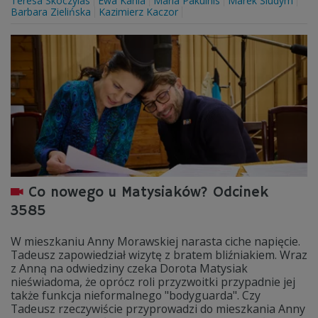
Teresa Skoczylas
Ewa Kania
Maria Pakulnis
Marek Siudym
Barbara Zielińska
Kazimierz Kaczor
Co nowego u Matysiaków? Odcinek
3585
W mieszkaniu Anny Morawskiej narasta ciche napięcie.
Tadeusz zapowiedział wizytę z bratem bliźniakiem. Wraz
z Anną na odwiedziny czeka Dorota Matysiak
nieświadoma, że oprócz roli przyzwoitki przypadnie jej
także funkcja nieformalnego "bodyguarda". Czy
Tadeusz rzeczywiście przyprowadzi do mieszkania Anny