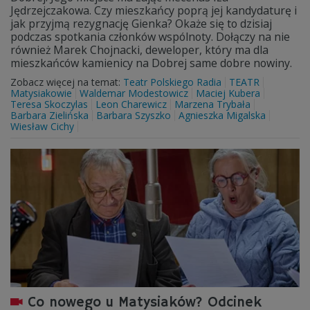
Jędrzejczakowa. Czy mieszkańcy poprą jej kandydaturę i
jak przyjmą rezygnację Gienka? Okaże się to dzisiaj
podczas spotkania członków wspólnoty. Dołączy na nie
również Marek Chojnacki, deweloper, który ma dla
mieszkańców kamienicy na Dobrej same dobre nowiny.
Zobacz więcej na temat:
Teatr Polskiego Radia
TEATR
Matysiakowie
Waldemar Modestowicz
Maciej Kubera
Teresa Skoczylas
Leon Charewicz
Marzena Trybała
Barbara Zielińska
Barbara Szyszko
Agnieszka Migalska
Wiesław Cichy
Co nowego u Matysiaków? Odcinek