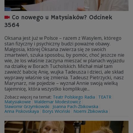
Co nowego u Matysiaków? Odcinek
3564
Oksana jest już w Polsce – razem z Wasylem, którego
stan fizyczny i psychiczny budzi poważne obawy.
Małgosia, której Oksana zwierza się ze swoich
zmartwień, szuka sposobu, by pomóc, choć jeszcze nie
wie, że los właśnie zaczyna mieszać w planach wyjazdu
na działkę w Borach Tucholskich. Michał miał tam
zawieźć babcię Anię, wujka Tadeusza i dzieci, ale skład
wyprawy właśnie się zmienia. Tadeusz Pietrzycki, nasz
Marynarz, nie pojedzie – wyznał Annie swoją wielką
tajemnicę, która wszystko komplikuje...
Zobacz więcej na temat:
Teatr Polskiego Radia
TEATR
Matysiakowie
Waldemar Modestowicz
Sławomir Grzymkowski
Joanna Pach-Żbikowska
Arina Piskovskaya
Borys Wiciński
Noemi Żbikowska