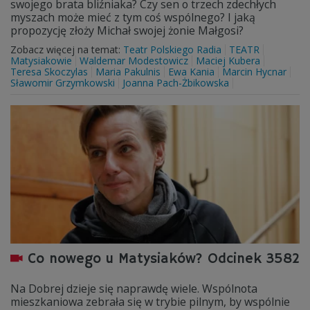
swojego brata bliźniaka? Czy sen o trzech zdechłych
myszach może mieć z tym coś wspólnego? I jaką
propozycję złoży Michał swojej żonie Małgosi?
Zobacz więcej na temat:
Teatr Polskiego Radia
TEATR
Matysiakowie
Waldemar Modestowicz
Maciej Kubera
Teresa Skoczylas
Maria Pakulnis
Ewa Kania
Marcin Hycnar
Sławomir Grzymkowski
Joanna Pach-Żbikowska
Co nowego u Matysiaków? Odcinek 3582
Na Dobrej dzieje się naprawdę wiele. Wspólnota
mieszkaniowa zebrała się w trybie pilnym, by wspólnie