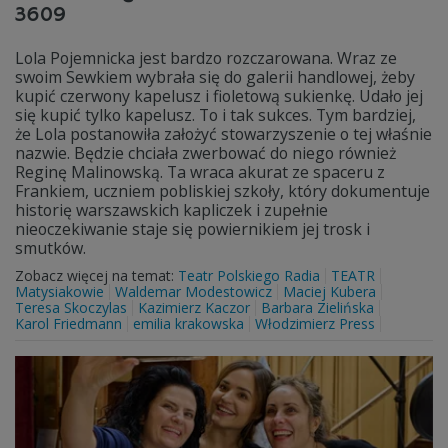
3609
Lola Pojemnicka jest bardzo rozczarowana. Wraz ze
swoim Sewkiem wybrała się do galerii handlowej, żeby
kupić czerwony kapelusz i fioletową sukienkę. Udało jej
się kupić tylko kapelusz. To i tak sukces. Tym bardziej,
że Lola postanowiła założyć stowarzyszenie o tej właśnie
nazwie. Będzie chciała zwerbować do niego również
Reginę Malinowską. Ta wraca akurat ze spaceru z
Frankiem, uczniem pobliskiej szkoły, który dokumentuje
historię warszawskich kapliczek i zupełnie
nieoczekiwanie staje się powiernikiem jej trosk i
smutków.
Zobacz więcej na temat:
Teatr Polskiego Radia
TEATR
Matysiakowie
Waldemar Modestowicz
Maciej Kubera
Teresa Skoczylas
Kazimierz Kaczor
Barbara Zielińska
Karol Friedmann
emilia krakowska
Włodzimierz Press