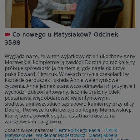
Co nowego u Matysiaków? Odcinek
3588
Wygląda na to, że w ten wyjątkowy dzień ukochany Anny
Morawskiej kompletnie ją zawiódł. Dorota po raz kolejny
próbuje sprowadzić ją na ziemię, gdy nagle do drzwi
puka Edward Klimczuk. W rękach trzyma czekoladki w
kształcie serduszek i składa Annie walentynkowe
życzenia. Anna jednak stanowczo odmawia ich przyjęcia i
wychodzi. Zdezorientowany, lecz nie zrażony Edek
postanawia więc obdarować walentynkowymi
słodkościami wszystkich sąsiadów z kamienicy przy ulicy
Dobrej. Pierwsze kroki kieruje do Reginy Malinowskiej,
której sen z powiek spędza ostatnia kradzież na
warszawskim Targówku.
Zobacz więcej na temat:
Teatr Polskiego Radia
TEATR
Matysiakowie
Waldemar Modestowicz
Maciej Kubera