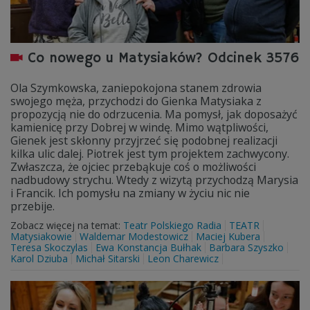
Co nowego u Matysiaków? Odcinek 3576
Ola Szymkowska, zaniepokojona stanem zdrowia
swojego męża, przychodzi do Gienka Matysiaka z
propozycją nie do odrzucenia. Ma pomysł, jak doposażyć
kamienicę przy Dobrej w windę. Mimo wątpliwości,
Gienek jest skłonny przyjrzeć się podobnej realizacji
kilka ulic dalej. Piotrek jest tym projektem zachwycony.
Zwłaszcza, że ojciec przebąkuje coś o możliwości
nadbudowy strychu. Wtedy z wizytą przychodzą Marysia
i Francik. Ich pomysłu na zmiany w życiu nic nie
przebije.
Zobacz więcej na temat:
Teatr Polskiego Radia
TEATR
Matysiakowie
Waldemar Modestowicz
Maciej Kubera
Teresa Skoczylas
Ewa Konstancja Bułhak
Barbara Szyszko
Karol Dziuba
Michał Sitarski
Leon Charewicz