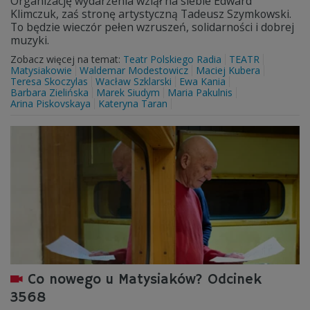
Organizację wydarzenia wziął na siebie Edward
Klimczuk, zaś stronę artystyczną Tadeusz Szymkowski.
To będzie wieczór pełen wzruszeń, solidarności i dobrej
muzyki.
Zobacz więcej na temat:
Teatr Polskiego Radia
TEATR
Matysiakowie
Waldemar Modestowicz
Maciej Kubera
Teresa Skoczylas
Wacław Szklarski
Ewa Kania
Barbara Zielińska
Marek Siudym
Maria Pakulnis
Arina Piskovskaya
Kateryna Taran
Co nowego u Matysiaków? Odcinek
3568