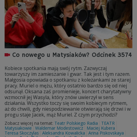
Co nowego u Matysiaków? Odcinek 3574
Kobiece spotkania mają swój rytm. Zazwyczaj
towarzyszy im zamieszanie i gwar. Tak jest i tym razem.
Małgosia opowiada o spotkaniu z koleżankami ze starej
pracy. Muriel o mężu, który ostatnio bardzo się od niej
odsunął. Oksana zaś promienieje, koncert charytatywny
wzmocnił jej Wasyla, który znów uwierzył w sens
działania. Wszystko toczy się swoim kobiecym rytmem,
aż do chwili, gdy niespodziewanie otwierają się drzwi i w
progu staje Jacek, mąż Muriel. Z czym przychodzi?
Zobacz więcej na temat:
Teatr Polskiego Radia
TEATR
Matysiakowie
Waldemar Modestowicz
Maciej Kubera
Teresa Skoczylas
Aleksandra Kowalicka
Arina Piskovskaya