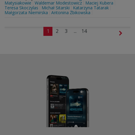
Matysiakowie
Waldemar Modestowicz
Maciej Kubera
Teresa Skoczylas
Michał Sitarski
Katarzyna Tatarak
Małgorzata Niemirska
Antonina Żbikowska
1
2
3
...
14