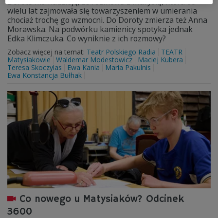
Dorota ma nadzieję, że rozmowa z Marysią, która od
wielu lat zajmowała się towarzyszeniem w umierania
chociaż trochę go wzmocni. Do Doroty zmierza też Anna
Morawska. Na podwórku kamienicy spotyka jednak
Edka Klimczuka. Co wyniknie z ich rozmowy?
Zobacz więcej na temat:
Teatr Polskiego Radia
TEATR
Matysiakowie
Waldemar Modestowicz
Maciej Kubera
Teresa Skoczylas
Ewa Kania
Maria Pakulnis
Ewa Konstancja Bułhak
Co nowego u Matysiaków? Odcinek
3600