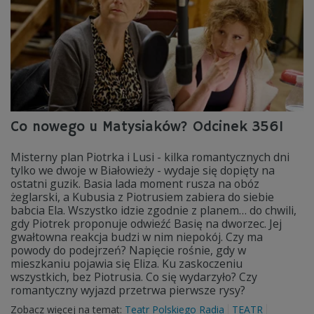
Co nowego u Matysiaków? Odcinek 3561
Misterny plan Piotrka i Lusi - kilka romantycznych dni
tylko we dwoje w Białowieży - wydaje się dopięty na
ostatni guzik. Basia lada moment rusza na obóz
żeglarski, a Kubusia z Piotrusiem zabiera do siebie
babcia Ela. Wszystko idzie zgodnie z planem… do chwili,
gdy Piotrek proponuje odwieźć Basię na dworzec. Jej
gwałtowna reakcja budzi w nim niepokój. Czy ma
powody do podejrzeń? Napięcie rośnie, gdy w
mieszkaniu pojawia się Eliza. Ku zaskoczeniu
wszystkich, bez Piotrusia. Co się wydarzyło? Czy
romantyczny wyjazd przetrwa pierwsze rysy?
Zobacz więcej na temat:
Teatr Polskiego Radia
TEATR