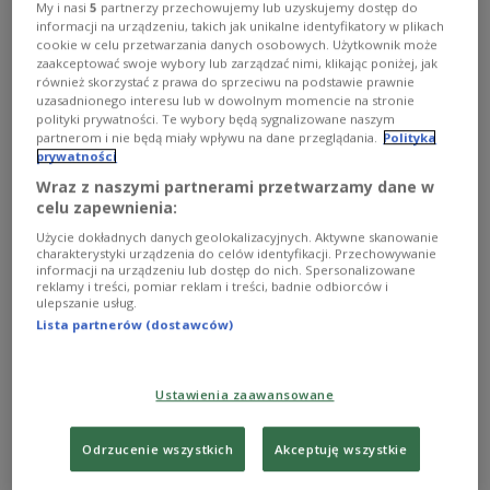
My i nasi
5
partnerzy przechowujemy lub uzyskujemy dostęp do
Wojciech Żołądkowicz
informacji na urządzeniu, takich jak unikalne identyfikatory w plikach
cookie w celu przetwarzania danych osobowych. Użytkownik może
zaakceptować swoje wybory lub zarządzać nimi, klikając poniżej, jak
również skorzystać z prawa do sprzeciwu na podstawie prawnie
uzasadnionego interesu lub w dowolnym momencie na stronie
polityki prywatności. Te wybory będą sygnalizowane naszym
partnerom i nie będą miały wpływu na dane przeglądania.
Polityka
prywatności
Wraz z naszymi partnerami przetwarzamy dane w
celu zapewnienia:
Użycie dokładnych danych geolokalizacyjnych. Aktywne skanowanie
charakterystyki urządzenia do celów identyfikacji. Przechowywanie
informacji na urządzeniu lub dostęp do nich. Spersonalizowane
reklamy i treści, pomiar reklam i treści, badnie odbiorców i
Co nowego u Matysiaków? Odcinek
ulepszanie usług.
3603
Lista partnerów (dostawców)
Podczas odwiedzin Marysia Borkiewicz dzieli się z
Dorotą Matysiak radosną nowiną. Już w najbliższy
Ustawienia zaawansowane
poniedziałek do ich domu dzieci, jej i Francika, zawita
pierwsze dziecko. Chwilę później z wizytą wpada
Krzysztof, syn zmarłej niedawno Iwonki Rączkowej.
Odrzucenie wszystkich
Akceptuję wszystkie
Chłopak wciąż nie potrafi pogodzić się ze stratą matki, a