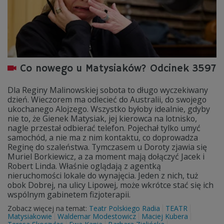
Co nowego u Matysiaków? Odcinek 3597
Dla Reginy Malinowskiej sobota to długo wyczekiwany
dzień. Wieczorem ma odlecieć do Australii, do swojego
ukochanego Alojzego. Wszystko byłoby idealnie, gdyby
nie to, że Gienek Matysiak, jej kierowca na lotnisko,
nagle przestał odbierać telefon. Pojechał tylko umyć
samochód, a nie ma z nim kontaktu, co doprowadza
Reginę do szaleństwa. Tymczasem u Doroty zjawia się
Muriel Borkiewicz, a za moment mają dołączyć Jacek i
Robert Linda. Właśnie oglądają z agentką
nieruchomości lokale do wynajęcia. Jeden z nich, tuż
obok Dobrej, na ulicy Lipowej, może wkrótce stać się ich
wspólnym gabinetem fizjoterapii.
Zobacz więcej na temat:
Teatr Polskiego Radia
TEATR
Matysiakowie
Waldemar Modestowicz
Maciej Kubera