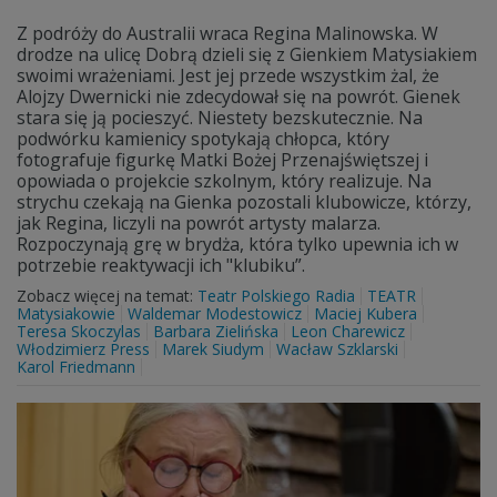
Z podróży do Australii wraca Regina Malinowska. W
drodze na ulicę Dobrą dzieli się z Gienkiem Matysiakiem
swoimi wrażeniami. Jest jej przede wszystkim żal, że
Alojzy Dwernicki nie zdecydował się na powrót. Gienek
stara się ją pocieszyć. Niestety bezskutecznie. Na
podwórku kamienicy spotykają chłopca, który
fotografuje figurkę Matki Bożej Przenajświętszej i
opowiada o projekcie szkolnym, który realizuje. Na
strychu czekają na Gienka pozostali klubowicze, którzy,
jak Regina, liczyli na powrót artysty malarza.
Rozpoczynają grę w brydża, która tylko upewnia ich w
potrzebie reaktywacji ich "klubiku”.
Zobacz więcej na temat:
Teatr Polskiego Radia
TEATR
Matysiakowie
Waldemar Modestowicz
Maciej Kubera
Teresa Skoczylas
Barbara Zielińska
Leon Charewicz
Włodzimierz Press
Marek Siudym
Wacław Szklarski
Karol Friedmann