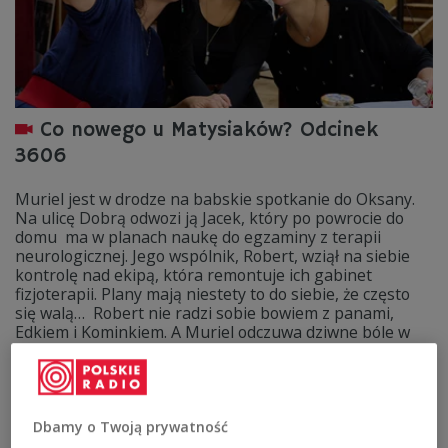
Co nowego u Matysiaków? Odcinek
3606
Muriel jest w drodze na babskie spotkanie do Oksany.
Na ulicę Dobrą odwozi ją Jacek, który po powrocie do
domu ma w planach naukę do egzaminy z terapii
neurologicznej. Jego wspólnik, Robert, wziął na siebie
kontrolę nad ekipą, która remontuje ich gabinet
fizjoterapii. Plany mają niestety to do siebie, że często
się walą… Robert nie radzi sobie bowiem z panami,
Edkiem i Kominkiem. A Muriel odczuwa dziwne bóle w
dole brzucha. Mimo to postanawia dołączyć do
dziewczyn. Jak to wszystko się skończy?
Zobacz więcej na temat:
Teatr Polskiego Radia
TEATR
Matysiakowie
Waldemar Modestowicz
Maciej Kubera
Dbamy o Twoją prywatność
Teresa Skoczylas
Elisabeth Duda
Arina Piskovskaya
Joanna Pach-Żbikowska
Aleksandra Radwan