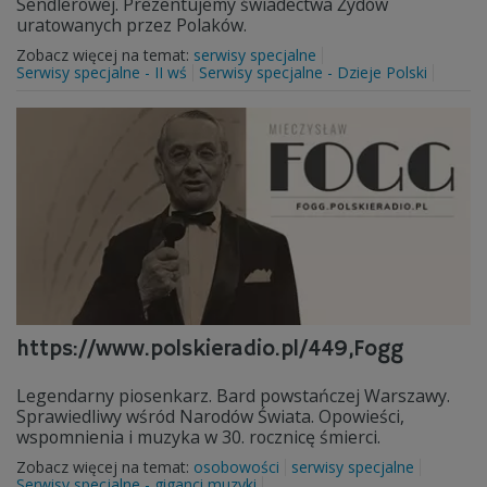
Sendlerowej. Prezentujemy świadectwa Żydów
uratowanych przez Polaków.
Zobacz więcej na temat:
serwisy specjalne
Serwisy specjalne - II wś
Serwisy specjalne - Dzieje Polski
https://www.polskieradio.pl/449,Fogg
Legendarny piosenkarz. Bard powstańczej Warszawy.
Sprawiedliwy wśród Narodów Świata. Opowieści,
wspomnienia i muzyka w 30. rocznicę śmierci.
Zobacz więcej na temat:
osobowości
serwisy specjalne
Serwisy specjalne - giganci muzyki