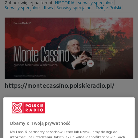
Zobacz więcej na temat:
HISTORIA
serwisy specjalne
Serwisy specjalne - II wś
Serwisy specjalne - Dzieje Polski
https://montecassino.polskieradio.pl/
Zobacz więcej na temat:
HISTORIA
wyróżniony
Dbamy o Twoją prywatność
My i nasi
5
partnerzy przechowujemy lub uzyskujemy dostęp do
informacji na urządzeniu, takich jak unikalne identyfikatory w plikach