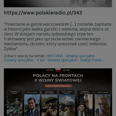
https://www.polskieradio.pl/343
"Powstanie w getcie warszawskim […] zostanie zapisane
w historii jako walka garstki z wieloma, wojna dobra ze
złem. W dziejach narodu żydowskiego zryw ten
traktowany jest jako sprzeciw wobec niemieckiego
mechanizmu zbrodni, który unicestwił sześć milionów
Żydów".
Zobacz więcej na temat:
HISTORIA
serwisy specjalne
Serwisy specjalne - II wś
Serwisy specjalne - Dzieje Polski