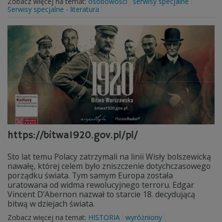
Zobacz więcej na temat:
osobowości
serwisy specjalne
Serwisy specjalne - literatura
https://bitwa1920.gov.pl/pl/
Sto lat temu Polacy zatrzymali na linii Wisły bolszewicką
nawałę, której celem było zniszczenie dotychczasowego
porządku świata. Tym samym Europa została
uratowana od widma rewolucyjnego terroru. Edgar
Vincent D’Abernon nazwał to starcie 18. decydującą
bitwą w dziejach świata.
Zobacz więcej na temat:
HISTORIA
wyróżniony