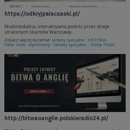
https://odkryjpalacsaski.pl/
Multimedialna, interaktywna podróż przez dzieje
utraconych skarbów Warszawy.
Zobacz więcej na temat:
serwisy specjalne
HISTORIA
Pałac Saski
wyróżniony
Serwisy specjalne - Dzieje Polski
http://bitwaoanglie.polskieradio24.pl/