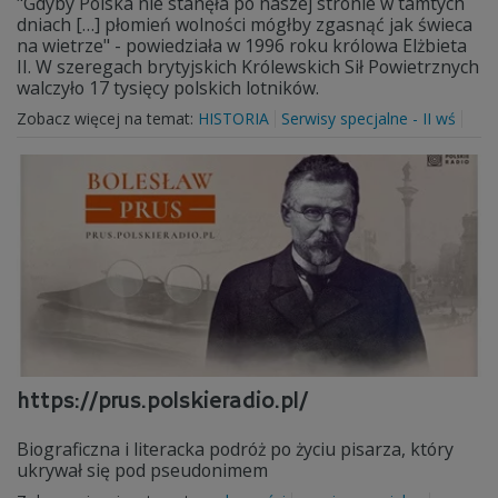
"Gdyby Polska nie stanęła po naszej stronie w tamtych
dniach […] płomień wolności mógłby zgasnąć jak świeca
na wietrze" - powiedziała w 1996 roku królowa Elżbieta
II. W szeregach brytyjskich Królewskich Sił Powietrznych
walczyło 17 tysięcy polskich lotników.
Zobacz więcej na temat:
HISTORIA
Serwisy specjalne - II wś
https://prus.polskieradio.pl/
Biograficzna i literacka podróż po życiu pisarza, który
ukrywał się pod pseudonimem