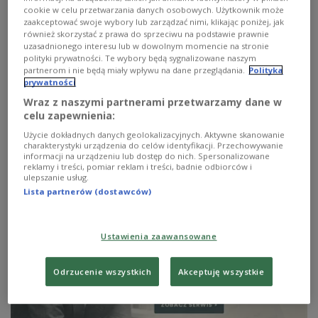
cookie w celu przetwarzania danych osobowych. Użytkownik może
zaakceptować swoje wybory lub zarządzać nimi, klikając poniżej, jak
również skorzystać z prawa do sprzeciwu na podstawie prawnie
uzasadnionego interesu lub w dowolnym momencie na stronie
polityki prywatności. Te wybory będą sygnalizowane naszym
partnerom i nie będą miały wpływu na dane przeglądania.
Polityka
prywatności
Wraz z naszymi partnerami przetwarzamy dane w
https://pilecki.polskieradio.pl/
celu zapewnienia:
Użycie dokładnych danych geolokalizacyjnych. Aktywne skanowanie
charakterystyki urządzenia do celów identyfikacji. Przechowywanie
Zobacz więcej na temat:
Witold Pilecki
informacji na urządzeniu lub dostęp do nich. Spersonalizowane
reklamy i treści, pomiar reklam i treści, badnie odbiorców i
Serwisy specjalne - II wś
wyróżniony
ulepszanie usług.
Lista partnerów (dostawców)
Ustawienia zaawansowane
Odrzucenie wszystkich
Akceptuję wszystkie