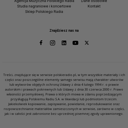
Agencja Muzyczna Polskiego Radia
Dane osobowe
Studia nagraniowe i koncertowe
Kontakt
Sklep Polskiego Radia
Znajdziesz nas na
Treści, znajdujące się w serwisie polskieradio.pl, w tym wszystkie materiały i ich
części oraz poszczególne elementy samego serwisu mają charakter utworów
lub wytworów objętych ochroną Ustawy z dnia 4 lutego 1994 r. o prawie
autorskim i prawach pokrewnych lub Ustawy z dnia 30 czerwca 2000 r. Prawo
własności przemysłowej. Prawa o których mowa w zdaniu poprzedzającym
przysługują Polskiemu Radiu S.A. w likwidacji lub podmiotom trzecim.
Jakiekolwiek kopiowanie, zapisywanie, powielanie, reprodukowanie oraz
rozpowszechnianie materiałów zamieszczonych w serwisie, zarówno w części,
jak i w całości jest zabronione bez uprzedniej pisemnej zgody uprawnionego.