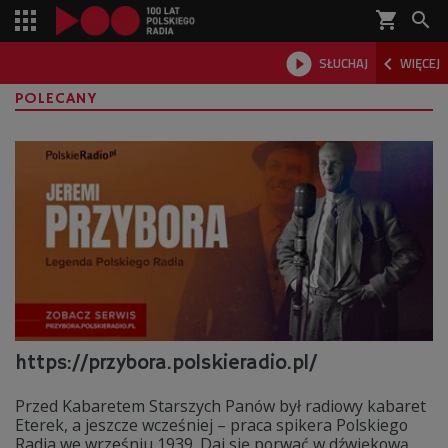
shopping_cart



SŁUCHAJ
WIĘCEJ

POLECANY
https://przybora.polskieradio.pl/
Przed Kabaretem Starszych Panów był radiowy kabaret
Eterek, a jeszcze wcześniej – praca spikera Polskiego
Radia we wrześniu 1939. Daj się porwać w dźwiękową