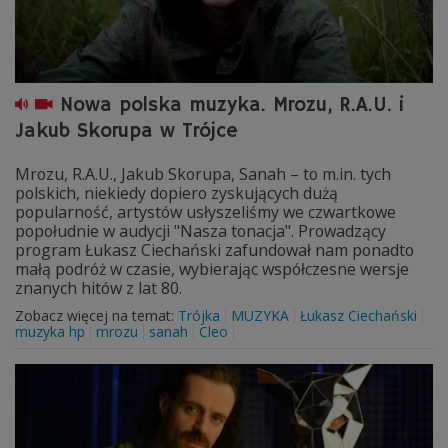
Nowa polska muzyka. Mrozu, R.A.U. i
Jakub Skorupa w Trójce
Mrozu, R.A.U., Jakub Skorupa, Sanah – to m.in. tych
polskich, niekiedy dopiero zyskujących dużą
popularność, artystów usłyszeliśmy we czwartkowe
popołudnie w audycji "Nasza tonacja". Prowadzący
program Łukasz Ciechański zafundował nam ponadto
małą podróż w czasie, wybierając współczesne wersje
znanych hitów z lat 80.
Zobacz więcej na temat:
Trójka
MUZYKA
Łukasz Ciechański
muzyka hp
mrozu
sanah
Cleo