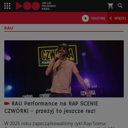
shopping_cart



SŁUCHAJ
WIĘCEJ

RAU
RAU Performance na RAP SCENIE
CZWÓRKI - przeżyj to jeszcze raz!
W 2025 roku zapoczątkowaliśmy cykl Rap Scena