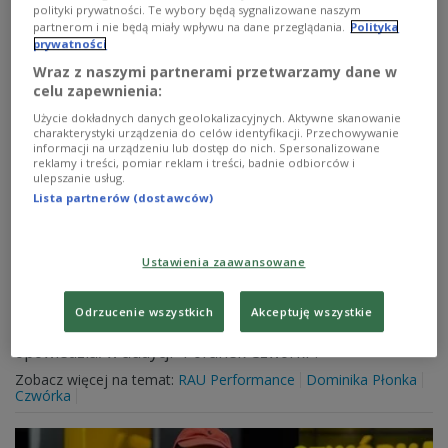
polityki prywatności. Te wybory będą sygnalizowane naszym
partnerom i nie będą miały wpływu na dane przeglądania.
Polityka
prywatności
Wraz z naszymi partnerami przetwarzamy dane w
celu zapewnienia:
Użycie dokładnych danych geolokalizacyjnych. Aktywne skanowanie
charakterystyki urządzenia do celów identyfikacji. Przechowywanie
informacji na urządzeniu lub dostęp do nich. Spersonalizowane
reklamy i treści, pomiar reklam i treści, badnie odbiorców i
ulepszanie usług.
Lista partnerów (dostawców)
Rau Performance powraca z nowym singlem
Ustawienia zaawansowane
i zapowiada album
Po pięciu latach nieobecności na scenie raper
Odrzucenie wszystkich
Akceptuję wszystkie
zapowiedział płytę "Strefa Dyskomfortu", o której
opowiedział w audycji "Poranek Czwórki".
Zobacz więcej na temat:
RAU Performance
Dominika Płonka
Czwórka