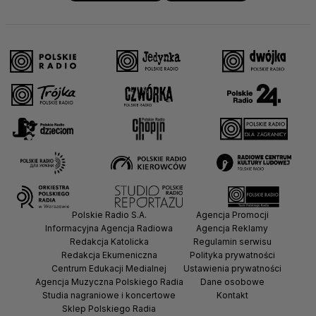
Polskie Radio S.A.
Agencja Promocji
Informacyjna Agencja Radiowa
Agencja Reklamy
Redakcja Katolicka
Regulamin serwisu
Redakcja Ekumeniczna
Polityka prywatności
Centrum Edukacji Medialnej
Ustawienia prywatności
Agencja Muzyczna Polskiego Radia
Dane osobowe
Studia nagraniowe i koncertowe
Kontakt
Sklep Polskiego Radia