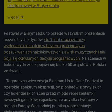
elektronicznej w BIałymstoku
więcej

Festiwal w Białymstoku to przede wszystkim prezentacja
niezależnych artystów.
Od 15 lat organizatorzy
wydarzenia nie ustają w bezkompromisowych
poszukiwaniach najciekawszych zjawisk muzycznych i nie
boją się odważnych decyzji programowych.
Na scenach w
trakcie wydarzenia pojawi się blisko 50 artystów z Polski i
ze świata.
- Tegoroczna więc edycja Electrum Up to Date Festival to
szerokie spektrum ekspresji, od pionierów z brytyjskich
czy holenderskich scen przez młode reprezentantki
świeżych gatunków, najciekawsze artystki i twórców z
regionu Europy Wschodniej po silną reprezentację