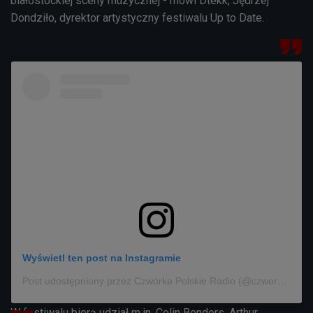
białostockiej sceny muzycznej - mówi Dtekk, Jędrzej
Dondziło, d
yrektor artystyczny festiwalu Up to Date.
Wyświetl ten post na Instagramie
Post udostępniony przez Czwórka Polskie Radio (@czworka_polskieradio)
W festiwalu biorą udział m.in. Colin Benders, Arthur