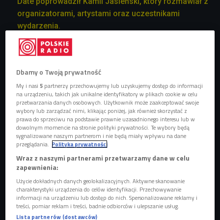
Date poprowadził Kamil Jasieński, który rozmawiał z
organizatorami, artystami oraz uczestnikami
wydarzenia.
Dbamy o Twoją prywatność
Electrum Up To Date Festival to jeden z najważniejszych
festiwali muzyki elektronicznej, który już od 2010 roku
My i nasi
5
partnerzy przechowujemy lub uzyskujemy dostęp do informacji
na urządzeniu, takich jak unikalne identyfikatory w plikach cookie w celu
odbywa się w Białymstoku - sercu północno-wschodniej
przetwarzania danych osobowych. Użytkownik może zaakceptować swoje
Polski. W tym roku wydarzenie odbywa się w nowym
wybory lub zarządzać nimi, klikając poniżej, jak również skorzystać z
prawa do sprzeciwu na podstawie prawnie uzasadnionego interesu lub w
wiosennym terminie.
Przez cztery dni, od 30 maja do 2
dowolnym momencie na stronie polityki prywatności. Te wybory będą
czerwca 2024 roku, fani muzyki elektronicznej mogą liczyć
sygnalizowane naszym partnerom i nie będą miały wpływu na dane
przeglądania.
Polityka prywatności
na moc dobrej muzyki i atrakcji.
Wraz z naszymi partnerami przetwarzamy dane w celu
zapewnienia:
Użycie dokładnych danych geolokalizacyjnych. Aktywne skanowanie
Electrum Up To Date Festival - jaką muzykę można
charakterystyki urządzenia do celów identyfikacji. Przechowywanie
usłyszeć w Białymstoku?
informacji na urządzeniu lub dostęp do nich. Spersonalizowane reklamy i
treści, pomiar reklam i treści, badnie odbiorców i ulepszanie usług.
Electrum Up To Date ponownie eksploruje różnorodne
Lista partnerów (dostawców)