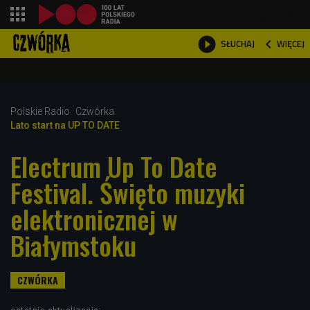
shopping_cart



WIĘCEJ
SŁUCHAJ

Polskie Radio
Czwórka
Lato start na UP TO DATE
Electrum Up To Date
Festival. Święto muzyki
elektronicznej w
Białymstoku