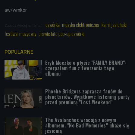
aw/wmkor
czwórka
muzyka elektroniczna
kamil jasieński
Zobacz więcej na temat:
festiwal muzyczny
prawie lato pop-up czwórki
POPULARNE
Eryk Moczko o płycie "FAMILY BRAND":
czerpałem fun z tworzenia tego
albumu
Phoebe Bridgers zaprasza fanów do
planetariów. Wyjątkowe listening party
przed premierą "Lost Weekend"
The Avalanches wracają z nowym
albumem. "No Bad Memories" ukaże się
jesienią