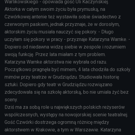
Warlikowskiego - opowiada gość Uli Kaczyńskiej.
Aktorka w całym swoim życiu była prymuską, na
Czwórkowej antenie też wystawiła sobie świadectwo z
czerwonym paskiem, jednak przyznaje, że w dorosłym,
aktorskim życiu musiała nauczyć się pokory. - Długo
uczyłam się pokory w pracy - przyznaje Katarzyna Warnke. -
Dopiero od niedawna widzę siebie w zespole i rozumiem
swoją funkcję. Przez lata miałam z tym problem.
Katarzyna Warnke aktorstwa nie wybrała od razu.
Początkowo pragnęła być mimem, 4 lata chodziła do szkoły
mimów przy teatrze w Grudziądzu. Studiowała historię
sztuki. Dopiero gdy teatr w Grudziądzu rozwiązano
zdecydowała się na szkołę aktorską, bo nie umiała żyć bez
sceny.
Dziś ma za sobą role u największych polskich reżyserów
współczesnych, występy na nowojorskiej scenie teatralnej.
Gość Czwórki dostrzega ogromną różnicę między
aktorstwem w Krakowie, a tym w Warszawie. Katarzyna