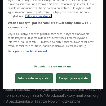
prawa do sprzeciwu na podstawie prawnie uzasadnionego interesu lub w
dowolnym momencie na stronie polityki prywatności. Te wybory będą
sygnalizowane naszym partnerom i nie będą miały wpływu na dane
przeglądania.
Polityka prywatności
Wraz z naszymi partnerami przetwarzamy dane w celu
zapewnienia:
Użycie dokładnych danych geolokalizacyjnych. Aktywne skanowanie
charakterystyki urządzenia do celów identyfikacji. Przechowywanie
informacji na urządzeniu lub dostęp do nich. Spersonalizowane reklamy i
treści, pomiar reklam i treści, badnie odbiorców i ulepszanie usług.
Lista partnerów (dostawców)
Katarzyna Warnke w spektaklu T.E.O.R.E.M.A.T. Grzegorza Jarzyny
Foto:
PAP/ITAR-TASS/ Alexandra Mudrats
Katarzyna Warnke jest dyplomowaną aktorką, kobietą wielu
Ustawienia zaawansowane
talentów. Możemy ją oglądać w teatrze, w telewizji, wciela
się też w rolę reżyserki i autorki tekstów.
Odrzucenie wszystkich
Akceptuję wszystkie
- Moje pisanie zaczęło się jakiś czas temu. Najpierw
robiłam adaptacje, zaczęłam jeszcze na studiach. Pierwsza
moja praca oryginalna to "Uwodziciel", który miał premierę
18 października w Teatrze Nowym Krzysztofa