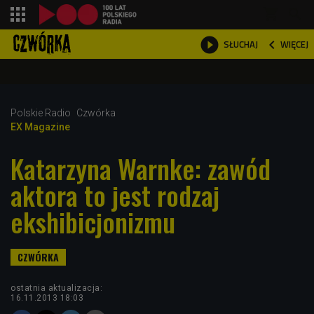
shopping_cart



WIĘCEJ
SŁUCHAJ

Polskie Radio
Czwórka
EX Magazine
Katarzyna Warnke: zawód
aktora to jest rodzaj
ekshibicjonizmu
ostatnia aktualizacja:
16.11.2013 18:03