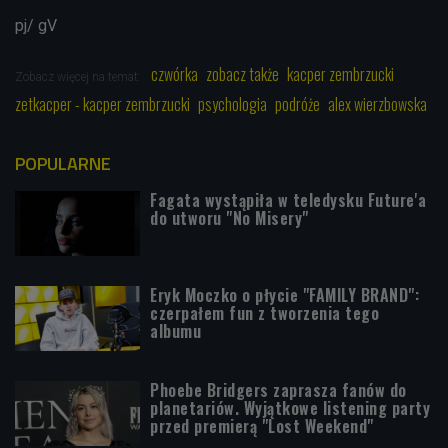
pj/ gV
czwórka
zobacz także
kacper zembrzucki
Zobacz więcej na temat:
zetkacper - kacper zembrzucki
psychologia
podróże
alex wierzbowska
POPULARNE
Fagata wystąpiła w teledysku Future'a
do utworu "No Misery"
Eryk Moczko o płycie "FAMILY BRAND":
czerpałem fun z tworzenia tego
albumu
Phoebe Bridgers zaprasza fanów do
planetariów. Wyjątkowe listening party
przed premierą "Lost Weekend"