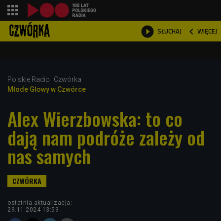
shopping_cart



WIĘCEJ
SŁUCHAJ

Polskie Radio
Czwórka
Młode Głowy w Czwórce
Alex Wierzbowska: to co
dają nam podróże zależy od
nas samych
ostatnia aktualizacja:
29.11.2024 13:59