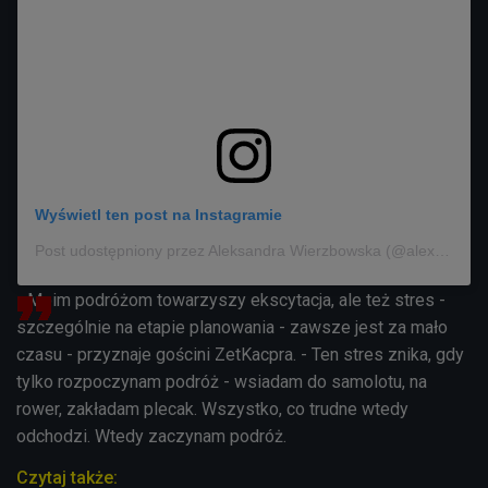
Wyświetl ten post na Instagramie
Post udostępniony przez Aleksandra Wierzbowska (@alexwierzbowska)
- Moim podróżom towarzyszy ekscytacja, ale też stres -
szczególnie na etapie planowania - zawsze jest za mało
czasu - przyznaje gościni ZetKacpra. - Ten stres znika, gdy
tylko rozpoczynam podróż - wsiadam do samolotu, na
rower, zakładam plecak. Wszystko, co trudne wtedy
odchodzi. Wtedy zaczynam podróż.
Czytaj także: