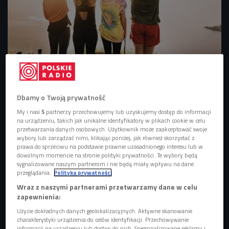
Podróże to nie tylko poznawanie świata, ale też samych siebie.
Foto:
Shutterstock/CCISUL
Podróże to odkrywanie świata, ale i towarzyszące im
Dbamy o Twoją prywatność
emocje i doświadczenia. Alex Wierzbowska, podróżniczka,
My i nasi
5
partnerzy przechowujemy lub uzyskujemy dostęp do informacji
dokumentalistka i fotografka, w swoich wyprawach szuka
na urządzeniu, takich jak unikalne identyfikatory w plikach cookie w celu
przetwarzania danych osobowych. Użytkownik może zaakceptować swoje
siły, zrozumienia, wolności i historii.
wybory lub zarządzać nimi, klikając poniżej, jak również skorzystać z
prawa do sprzeciwu na podstawie prawnie uzasadnionego interesu lub w
dowolnym momencie na stronie polityki prywatności. Te wybory będą
POSŁUCHAJ
sygnalizowane naszym partnerom i nie będą miały wpływu na dane
przeglądania.
Polityka prywatności
O podróżach, ich znaczeniu i emocjach im
Wraz z naszymi partnerami przetwarzamy dane w celu
towarzyszących opowiada Alex Wierzbowska (Młode
zapewnienia:
Głowy w Czwórce/Czwórka)
53:23
Użycie dokładnych danych geolokalizacyjnych. Aktywne skanowanie
charakterystyki urządzenia do celów identyfikacji. Przechowywanie
informacji na urządzeniu lub dostęp do nich. Spersonalizowane reklamy i