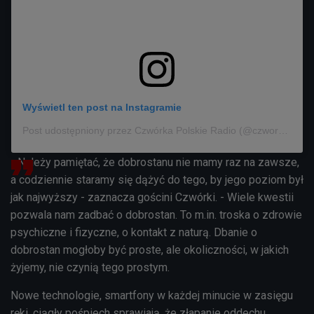
Wyświetl ten post na Instagramie
Post udostępniony przez Czwórka Polskie Radio (@czworka_polskieradio)
- Należy pamiętać, że dobrostanu nie mamy raz na zawsze,
a codziennie staramy się dążyć do tego, by jego poziom był
jak najwyższy - zaznacza gościni Czwórki. - Wiele kwestii
pozwala nam zadbać o dobrostan. To m.in. troska o zdrowie
psychiczne i fizyczne, o kontakt z naturą. Dbanie o
dobrostan mogłoby być proste, ale okoliczności, w jakich
żyjemy, nie czynią tego prostym.
Nowe technologie, smartfony w każdej minucie w zasięgu
ręki, ciągły pośpiech sprawiają, że złapanie oddechu,