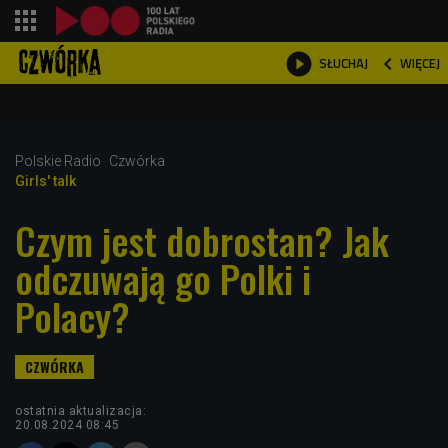
shopping_cart



WIĘCEJ
SŁUCHAJ

Polskie Radio
Czwórka
Girls' talk
Czym jest dobrostan? Jak
odczuwają go Polki i
Polacy?
ostatnia aktualizacja:
20.08.2024 08:45