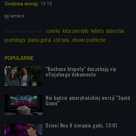
Godzina emisji:
19.15
pj/wmkor
czwórka
katarzyna dydo
kobieta
dobrostan
Zobacz więcej na temat:
psychologia
joanna gutral
styl życia
zdrowie psychiczne
POPULARNE
"Kochane kłopoty" doczekają się
oficjalnego dokumentu
Nie będzie amerykańskiej wersji "Squid
Game"
Dzieci Neo 8 sierpnia godz. 13:01