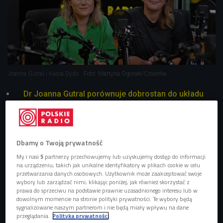
Joanna Gutral i Kasia Dydo
Foto: Martyna Ogonek/Czwórka
Dr Joanna Gutral porównuje dobrostan do układu
odpornościowego naszego organizmu. Zwraca
uwagę na jego materialny, ale przede wszystkim ten
niematerialny wymiar.
Dbamy o Twoją prywatność
Według raportu dotyczącego dobrostanu Polek i
My i nasi
5
partnerzy przechowujemy lub uzyskujemy dostęp do informacji
Polaków zrealizowanego dla Benefit Systems poziom
na urządzeniu, takich jak unikalne identyfikatory w plikach cookie w celu
naszego dobrostanu wypada średnio.
przetwarzania danych osobowych. Użytkownik może zaakceptować swoje
wybory lub zarządzać nimi, klikając poniżej, jak również skorzystać z
Badania wykazują, że poziom naszego dobrostanu
prawa do sprzeciwu na podstawie prawnie uzasadnionego interesu lub w
rośnie wraz z wiekiem, nie różni się on w zależności
dowolnym momencie na stronie polityki prywatności. Te wybory będą
sygnalizowane naszym partnerom i nie będą miały wpływu na dane
od naszej płci, choć są pewne niuanse.
przeglądania.
Polityka prywatności