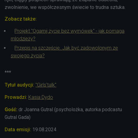
zwolnienie, we współczesnym świecie to trudna sztuka.
Zobacz także:
Projekt "Ogarnij życie bez wymówek" - jak pomaga
mlodzieży?
Przepis na szczęście. Jak być zadowolonym ze
swojego życia?
***
Tytuł audycji:
"Girls'talk"
Prowadzi:
Kasia Dydo
Gość:
dr Joanna Gutral (psycholożka, autorka podcastu
Gutral Gada)
Data emisji:
19
.08.2024