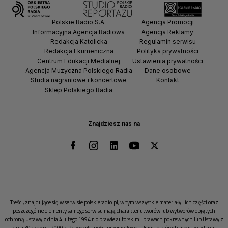
Polskie Radio S.A.
Agencja Promocji
Informacyjna Agencja Radiowa
Agencja Reklamy
Redakcja Katolicka
Regulamin serwisu
Redakcja Ekumeniczna
Polityka prywatności
Centrum Edukacji Medialnej
Ustawienia prywatności
Agencja Muzyczna Polskiego Radia
Dane osobowe
Studia nagraniowe i koncertowe
Kontakt
Sklep Polskiego Radia
Znajdziesz nas na
Treści, znajdujące się w serwisie polskieradio.pl, w tym wszystkie materiały i ich części oraz
poszczególne elementy samego serwisu mają charakter utworów lub wytworów objętych
ochroną Ustawy z dnia 4 lutego 1994 r. o prawie autorskim i prawach pokrewnych lub Ustawy z
dnia 30 czerwca 2000 r. Prawo własności przemysłowej. Prawa o których mowa w zdaniu