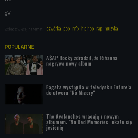
***
gV
czwórka
pop
r'n'b
hip hop
rap
muzyka
Zobacz więcej na temat:
POPULARNE
A$AP Rocky zdradził, że Rihanna
nagrywa nowy album
Fagata wystąpiła w teledysku Future'a
do utworu "No Misery"
The Avalanches wracają z nowym
albumem. "No Bad Memories" ukaże się
jesienią