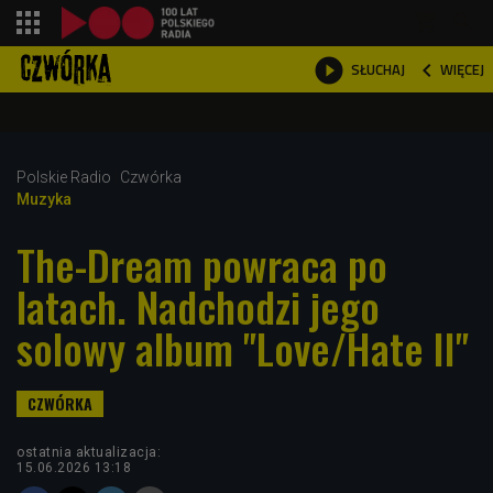
shopping_cart



WIĘCEJ
SŁUCHAJ

Polskie Radio
Czwórka
Muzyka
The-Dream powraca po
latach. Nadchodzi jego
solowy album "Love/Hate II"
ostatnia aktualizacja:
15.06.2026 13:18