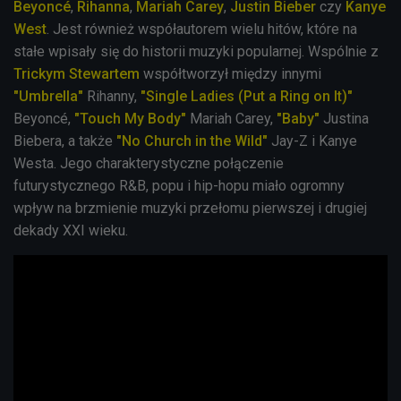
Beyoncé
,
Rihanna
,
Mariah Carey
,
Justin Bieber
czy
Kanye
West
. Jest również współautorem wielu hitów, które na
stałe wpisały się do historii muzyki popularnej. Wspólnie z
Trickym Stewartem
współtworzył między innymi
"Umbrella"
Rihanny,
"Single Ladies (Put a Ring on It)"
Beyoncé,
"Touch My Body"
Mariah Carey,
"Baby"
Justina
Biebera, a także
"No Church in the Wild"
Jay-Z i Kanye
Westa. Jego charakterystyczne połączenie
futurystycznego R&B, popu i hip-hopu miało ogromny
wpływ na brzmienie muzyki przełomu pierwszej i drugiej
dekady XXI wieku.