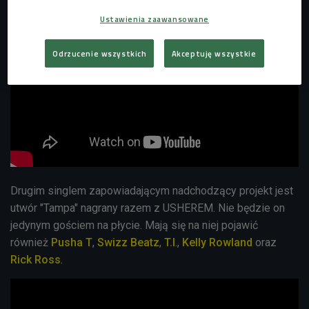
Ustawienia zaawansowane
Odrzucenie wszystkich
Akceptuję wszystkie
Drugim singlem zapowiadającym nadchodzący projekt jest
utwór "Tampa" nagrany razem z USHEREM. Nie będzie on
jedynym gościem na płycie. Mają się na niej pojawić
również
Pusha T
,
Swizz Beatz
,
T.I
.,
Kelly Rowland
oraz
Rick Ross
.