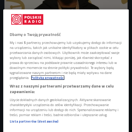
The-Dream
Foto: Los Angeles Times / Polaris/East News
Dbamy o Twoją prywatność
Pierwsze informacje o nowym projekcie pojawiły się
My i nasi
5
partnerzy przechowujemy lub uzyskujemy dostęp do informacji
jeszcze w 2025 roku, gdy artysta poinformował fanów, że
na urządzeniu, takich jak unikalne identyfikatory w plikach cookie w celu
ukończył prace nad albumem. Wówczas zdradził również,
przetwarzania danych osobowych. Użytkownik może zaakceptować swoje
wybory lub zarządzać nimi, klikając poniżej, jak również skorzystać z
że materiał ma być częścią większego konceptu,
prawa do sprzeciwu na podstawie prawnie uzasadnionego interesu lub w
określanego przez niego jako
"3 pack"
. Powrót promował
dowolnym momencie na stronie polityki prywatności. Te wybory będą
singiel
"Bring That Body"
, który ukazał się w maju i stał się
sygnalizowane naszym partnerom i nie będą miały wpływu na dane
przeglądania.
Polityka prywatności
pierwszym oficjalnym solowym utworem
The-Dreama
od
Wraz z naszymi partnerami przetwarzamy dane w celu
ponad dziesięciu lat. Piosenka otworzyła nowy rozdział w
zapewnienia:
karierze artysty i jednocześnie zapowiedziała nadejście
Użycie dokładnych danych geolokalizacyjnych. Aktywne skanowanie
"Love/Hate II"
.
charakterystyki urządzenia do celów identyfikacji. Przechowywanie
informacji na urządzeniu lub dostęp do nich. Spersonalizowane reklamy i
treści, pomiar reklam i treści, badnie odbiorców i ulepszanie usług.
Lista partnerów (dostawców)