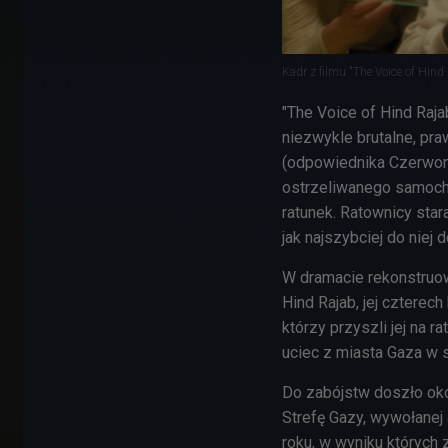
Kadr z filmu "The Voice of Hind
"The Voice of Hind Raja
niezwykle brutalne, p
(odpowiednika Czerwone
ostrzeliwanego samocho
ratunek. Ratownicy stara
jak najszybciej do niej 
W dramacie rekonstruo
Hind Rajab, jej czterec
którzy przyszli jej na 
uciec z miasta Gaza w 
Do zabójstw doszło oko
Strefę Gazy, wywołanej
roku, w wyniku których