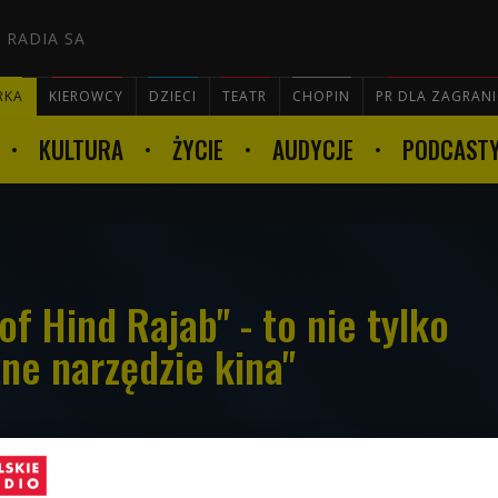
 RADIA SA
RKA
KIEROWCY
DZIECI
TEATR
CHOPIN
PR DLA ZAGRAN
KULTURA
ŻYCIE
AUDYCJE
PODCAST

of Hind Rajab" - to nie tylko
żne narzędzie kina"
iędzynarodowym Festiwalu Filmowym w