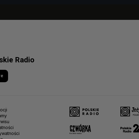
lskie Radio
re
ocji
amy
rwisu
atności
ywatności