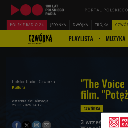
PORTAL POLSKIEGO
POLSKIE RADIO 24
JEDYNKA
DWÓJKA
TRÓJKA
CZWÓ
PLAYLISTA
MUZYKA
"The Voice 
Polskie Radio
Czwórka
Kultura
film. "Potę
ostatnia aktualizacja:
29.08.2025 14:17
3 września na M