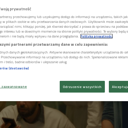
będzie miał film "The Voice of Hind Rajab"
serki Kaouthera Ben Hanii. - Sednem tego
Twoją prywatność
ardzo prostego, z czym trudno żyć. Nie mogę
artnerzy przechowujemy lub uzyskujemy dostęp do informacji na urządzeniu, takich jak
ata, w którym dziecko woła o pomoc, a nikt
ory w plikach cookie w celu przetwarzania danych osobowych. Użytkownik może zaakcep
en ból, ta porażka, dotyczy nas wszystkich.
arządzać nimi, klikając poniżej, jak również skorzystać z prawa do sprzeciwu na podsta
dotyczy tylko Gazy. Mówi o powszechnym żalu
go interesu lub w dowolnym momencie na stronie polityki prywatności. Te wybory będą 
nerom i nie będą miały wpływu na dane przeglądania.
Polityka prywatności
zyni.
szymi partnerami przetwarzamy dane w celu zapewnienia:
dnych danych geolokalizacyjnych. Aktywne skanowanie charakterystyki urządzenia do ce
i. Przechowywanie informacji na urządzeniu lub dostęp do nich. Spersonalizowane reklamy 
m i treści, badnie odbiorców i ulepszanie usług.
nerów (dostawców)
a zaawansowane
Odrzucenie wszystkich
Akceptuj