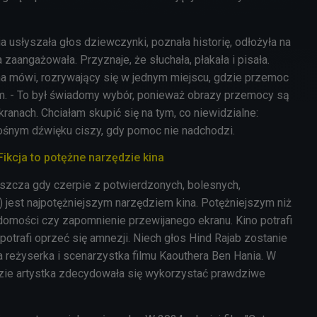
ia
usłyszała głos dziewczynki, poznała historię, odłożyła na
zaangażowała. Przyznaje, że słuchała, płakała i pisała.
ma mówi, rozrywający się w jednym miejscu, gdzie przemoc
m. - To był świadomy wybór, ponieważ obrazy przemocy są
anach. Chciałam skupić się na tym, co niewidzialne:
nośnym dźwięku ciszy, gdy pomoc nie nadchodzi.
ikcja to potężne narzędzie kina
łaszcza gdy czerpie z potwierdzonych, bolesnych,
jest najpotężniejszym narzędziem kina. Potężniejszym niż
mości czy zapomnienie przewijanego ekranu. Kino potrafi
otrafi oprzeć się amnezji. Niech głos Hind Rajab zostanie
a reżyserka i scenarzystka filmu Kaouthera Ben Hania. W
zie artystka zdecydowała się wykorzystać prawdziwe