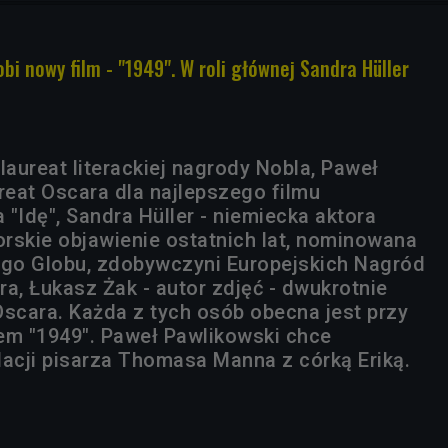
bi nowy film - "1949". W roli głównej Sandra Hüller
aureat literackiej nagrody Nobla, Paweł
reat Oscara dla najlepszego filmu
"Idę", Sandra Hüller - niemiecka aktora
rskie objawienie ostatnich lat, nominowana
ego Globu, zdobywczyni Europejskich Nagród
a, Łukasz Żak - autor zdjęć - dwukrotnie
cara. Każda z tych osób obecna jest przy
em "1949". Paweł Pawlikowski chce
lacji pisarza Thomasa Manna z córką Eriką.