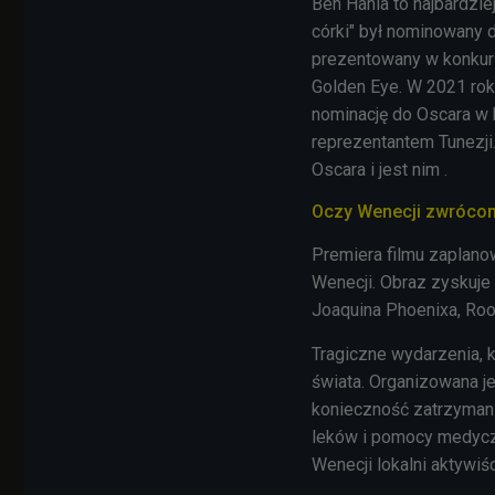
Ben Hania to najbardzie
córki" był nominowany d
prezentowany w konkur
Golden Eye. W 2021 rok
nominację do Oscara w 
reprezentantem Tunezji
Oscara i jest nim
.
Oczy Wenecji zwrócone
Premiera filmu zaplano
Wenecji. Obraz zyskuje 
Joaquina Phoenixa, Roo
Tragiczne wydarzenia, 
świata. Organizowana j
konieczność zatrzymani
leków i pomocy medycz
Wenecji lokalni aktywi