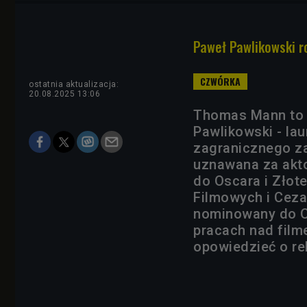
Paweł Pawlikowski ro
ostatnia aktualizacja:
20.08.2025 13:06
Thomas Mann to l
Pawlikowski - lau
zagranicznego za 
uznawana za akto
do Oscara i Złot
Filmowych i Cezar
nominowany do Os
pracach nad film
opowiedzieć o re