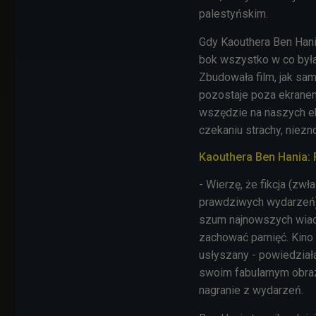
palestyńskim.
Gdy
Kaouthera Ben Han
bok wszystko w co była 
Zbudowała film, jak sa
pozostaje poza ekrane
wszędzie na naszych ekr
czekaniu strachy, niez
Kaouthera Ben Hania: F
- Wierzę, że fikcja (zw
prawdziwych wydarzeń) 
szum najnowszych wiado
zachować pamięć. Kino p
usłyszany - powiedział
swoim fabularnym obra
nagranie z wydarzeń.