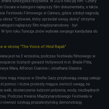
j znana tunezyjska reżyserka.
W 2024 roku jej film "Cztery
o Oscara w kategorii najlepszy film dokumentalny, a także
sie Festiwalu Filmowego w Cannes, gdzie zdobył nagrodę
u obraz "Człowiek, który sprzedał swoją skórę" otrzyma
kategorii najlepszy film międzynarodowy - był
. W tym roku Tunezja znów wybrała swojego kandydata do
 w stronę "The Voice of Hind Rajab"
wana jest na 3 września, podczas festiwalu filmowego w
wsparcie licznych gwiazd Hollywood m.in. Brada Pitta,
neya Mara, Alfonso Cuarona i Jonathana Glazera.
które mają miejsce w Strefie Gazy przykuwają uwagę całego
est pomoc i liczne protesty mające zwrócić uwagę, na
a walk, dostarczenie ludziom jedzenia, wody, niezbędnych
nej. Podczas trwania Międzynarodowego Festiwalu w
ści również szykują propalestyńską demonstrację.