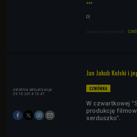
***
pj
czwó
Zobacz więcej na temat:
Jan Jakub Kolski i j
ostatnia aktualizacja:
29.10.2014 15:47
W czwartkowej "S
produkcję filmow
serduszko".