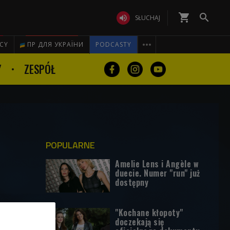
shopping_cart


SŁUCHAJ

ICY
ПР ДЛЯ УКРАЇНИ
PODCASTY
Y
ZESPÓŁ
POPULARNE
Amelie Lens i Angèle w
duecie. Numer "run" już
dostępny
"Kochane kłopoty"
doczekają się