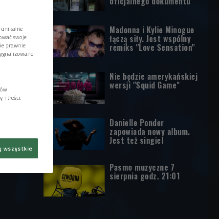
oficjalnego dokumentu
Madonna i Kylie Minogue
 unikalne
tować swoje
łączą siły. Jest wspólny
wie prawnie
remiks "Love Sensation"
sygnalizowane
Nie będzie amerykańskiej
wersji "Squid Game"
lów
i treści,
Danielle Ponder
zapowiada nowy album.
Jest też singiel
ę wszystkie
Pasmo muzyczne 7
sierpnia godz. 21:01