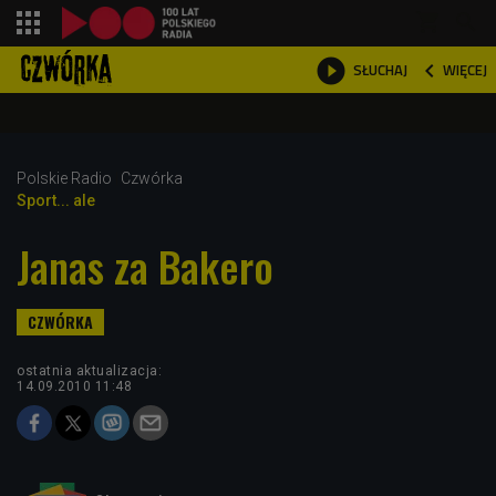
shopping_cart



WIĘCEJ
SŁUCHAJ

Polskie Radio
Czwórka
Sport... ale
Janas za Bakero
ostatnia aktualizacja:
14.09.2010 11:48