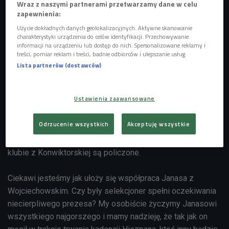
Wraz z naszymi partnerami przetwarzamy dane w celu
polecony przez Tonego Slota, zaufałem mu, nie
zapewnienia:
sprawdziłem jego CV. Robię co mogę by stworzyć tu silny
Użycie dokładnych danych geolokalizacyjnych. Aktywne skanowanie
charakterystyki urządzenia do celów identyfikacji. Przechowywanie
klub, ale z Bakero mi nie wyszło". Czy wyjdzie mu z
informacji na urządzeniu lub dostęp do nich. Spersonalizowane reklamy i
Pawłem Janasem?
treści, pomiar reklam i treści, badnie odbiorców i ulepszanie usług.
Lista partnerów (dostawców)
Paweł Janas to niewątpliwie trener z sukcesami. To pod
jego wodzą warszawska Legia dotarła do ćwierćfinału Ligi
Ustawienia zaawansowane
Mistrzów, a prowadzona przez niego reprezentacja Polski
awansowała do mistrzostw świata w Niemczech. Kiedy
Odrzucenie wszystkich
Akceptuję wszystkie
latem Janas rozstał się z Widzewem Łódź i przyjął posadę
wiceprezesa Polonii stało się jasne, że dni Hiszpana w
klubie z Konwiktorskiej są policzone.
Ciekawi jesteśmy jak ułoży się współpraca Janasa z
Wojciechowskim. Czy były selekcjoner spełni oczekiwania
niecierpliwego prezesa? My osobiście życzymy Janasowi
wszystkiego najgorszego i mamy nadzieję, że tak jak on