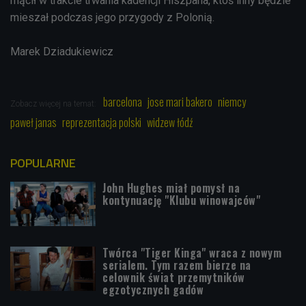
mącił w trakcie trwania kadencji Hiszpana, ktoś inny będzie
mieszał podczas jego przygody z Polonią.
Marek Dziadukiewicz
barcelona
jose mari bakero
niemcy
Zobacz więcej na temat:
paweł janas
reprezentacja polski
widzew łódź
POPULARNE
John Hughes miał pomysł na
kontynuację "Klubu winowajców"
Twórca "Tiger Kinga" wraca z nowym
serialem. Tym razem bierze na
celownik świat przemytników
egzotycznych gadów