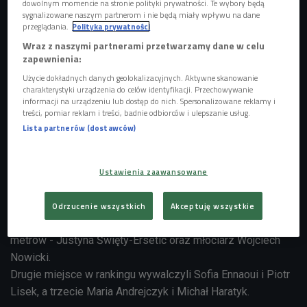
dowolnym momencie na stronie polityki prywatności. Te wybory będą
sygnalizowane naszym partnerom i nie będą miały wpływu na dane
przeglądania.
Polityka prywatności
Wraz z naszymi partnerami przetwarzamy dane w celu
zapewnienia:
Użycie dokładnych danych geolokalizacyjnych. Aktywne skanowanie
charakterystyki urządzenia do celów identyfikacji. Przechowywanie
informacji na urządzeniu lub dostęp do nich. Spersonalizowane reklamy i
Justyna Święty-Ersetic
Foto: Darek Matyja
treści, pomiar reklam i treści, badnie odbiorców i ulepszanie usług.
Lista partnerów (dostawców)
To był dziwny, pandemiczny sezon lekkoatletyczny. Niemal
wszystkie międzynarodowe imprezy - łącznie z igrzyskami
- zostały przełożone na późniejsze terminy lub dowołane.
Ustawienia zaawansowane
To jednak nie przeszkodziło aby ogłosić wyniki
wyniki dorocznego ranking polskich lekkoatletów.
Odrzucenie wszystkich
Akceptuję wszystkie
"Złote Kolce" otrzymali - specjalizująca się w biegu na 400
metrów - Justyna Święty-Ersetic oraz młociarz Wojciech
Nowicki.
Drugie miejsce w rankingu wywalczyli Sofia Ennaoui i Piotr
Lisek, a trzecie Maria Andrejczyk i Michał Haratyk.