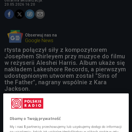
ostatnia aktualizacja:
20.05.2026 16:20
Obserwuj nas na
Google News
rtysta połączył siły z kompozytorem
Josephem Shirleyem przy muzyce do filmu
w reżyserii Aleshei Harris. Album ukaże się
nakładem Lakeshore Records, a pierwszym
udostępnionym utworem został "Sins of
the Father", nagrany wspólnie z Kara
Jackson.
Dbamy o Twoją prywatność
My i nasi
5
partnerzy przechowujemy lub uzyskujemy dostęp do informacji
na urządzeniu, takich jak unikalne identyfikatory w plikach cookie w celu