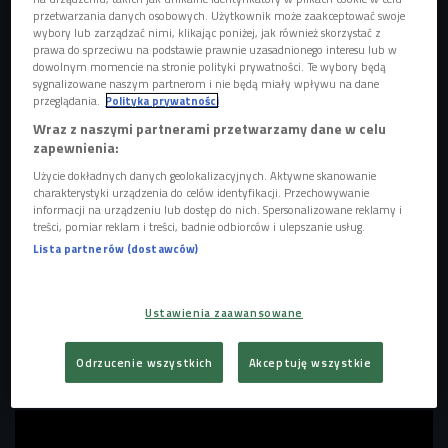
przetwarzania danych osobowych. Użytkownik może zaakceptować swoje
wybory lub zarządzać nimi, klikając poniżej, jak również skorzystać z
prawa do sprzeciwu na podstawie prawnie uzasadnionego interesu lub w
dowolnym momencie na stronie polityki prywatności. Te wybory będą
sygnalizowane naszym partnerom i nie będą miały wpływu na dane
przeglądania.
Polityka prywatności
Wraz z naszymi partnerami przetwarzamy dane w celu
Moses Sumney
Foto: ETIENNE LAURENT/AFP/East News
zapewnienia:
Użycie dokładnych danych geolokalizacyjnych. Aktywne skanowanie
"Is God Is"
to film będący ekranizacją głośnej sztuki
charakterystyki urządzenia do celów identyfikacji. Przechowywanie
teatralnej
Aleshei Harris
, łączący elementy southern gothic,
informacji na urządzeniu lub dostęp do nich. Spersonalizowane reklamy i
treści, pomiar reklam i treści, badnie odbiorców i ulepszanie usług.
greckiej tragedii i współczesnego thrillera. Fabuła skupia
Lista partnerów (dostawców)
się na losach sióstr bliźniaczek, które wyruszają w brutalną
podróż, by zmierzyć się z traumą i rodzinną przeszłością.
Według
Josepha Shirleya
praca z
Mosesem Sumneyem
Ustawienia zaawansowane
opierała się na intuicyjnym podejściu do dźwięku i
mieszaniu różnych gatunków muzycznych, co miało oddać
Odrzucenie wszystkich
Akceptuję wszystkie
niejednoznaczny klimat filmu.