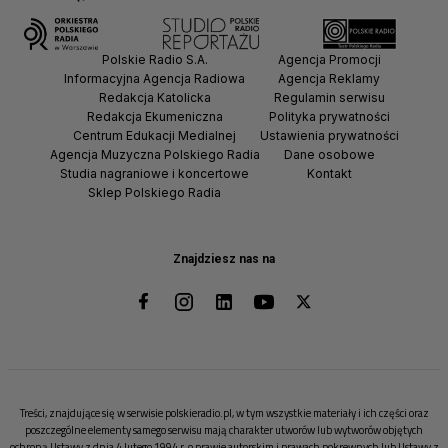
Polskie Radio S.A.
Agencja Promocji
Informacyjna Agencja Radiowa
Agencja Reklamy
Redakcja Katolicka
Regulamin serwisu
Redakcja Ekumeniczna
Polityka prywatności
Centrum Edukacji Medialnej
Ustawienia prywatności
Agencja Muzyczna Polskiego Radia
Dane osobowe
Studia nagraniowe i koncertowe
Kontakt
Sklep Polskiego Radia
Znajdziesz nas na
Treści, znajdujące się w serwisie polskieradio.pl, w tym wszystkie materiały i ich części oraz
poszczególne elementy samego serwisu mają charakter utworów lub wytworów objętych
ochroną Ustawy z dnia 4 lutego 1994 r. o prawie autorskim i prawach pokrewnych lub Ustawy z