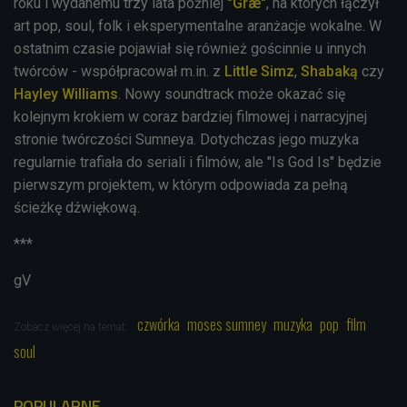
roku i wydanemu trzy lata później
"Græ"
, na których łączył
art pop, soul, folk i eksperymentalne aranżacje wokalne. W
ostatnim czasie pojawiał się również gościnnie u innych
twórców - współpracował m.in. z
Little Simz
,
Shabaką
czy
Hayley Williams
. Nowy soundtrack może okazać się
kolejnym krokiem w coraz bardziej filmowej i narracyjnej
stronie twórczości Sumneya. Dotychczas jego muzyka
regularnie trafiała do seriali i filmów, ale "Is God Is" będzie
pierwszym projektem, w którym odpowiada za pełną
ścieżkę dźwiękową.
***
gV
czwórka
moses sumney
muzyka
pop
film
Zobacz więcej na temat:
soul
POPULARNE