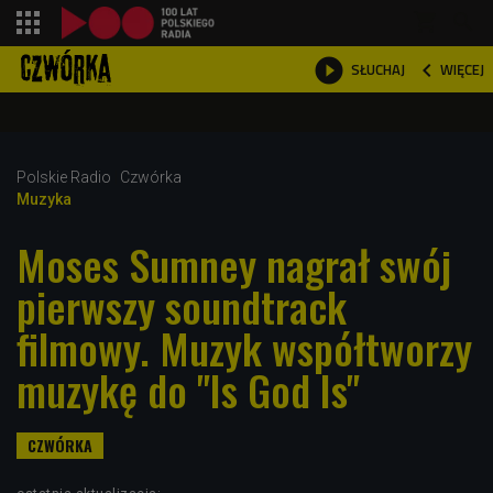
shopping_cart



WIĘCEJ
SŁUCHAJ

Polskie Radio
Czwórka
Muzyka
Moses Sumney nagrał swój
pierwszy soundtrack
filmowy. Muzyk współtworzy
muzykę do "Is God Is"