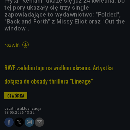
Płyta "Kehlani" ukaże się już 24 kwietnia. Do
tej pory ukazały się trzy single
zapowiadające to wydawnictwo: "Folded",
"Back and Forth" z Missy Eliot oraz "Out the
window".
rozwiń

RAYE zadebiutuje na wielkim ekranie. Artystka
dołącza do obsady thrillera "Lineage"
ostatnia aktualizacja:
13.05.2026 13:22