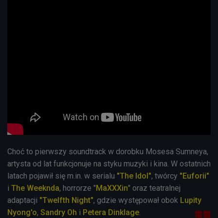
Choć to pierwszy soundtrack w dorobku Mosesa Sumneya,
artysta od lat funkcjonuje na styku muzyki i kina. W ostatnich
latach pojawił się m.in. w serialu
"The Idol"
, twórcy
"Euforii"
i
The Weeknda
, horrorze "
MaXXXin
" oraz teatralnej
adaptacji
"Twelfth Night"
, gdzie występował obok
Lupity
Nyong'o
,
Sandry Oh
i
Petera Dinklage
.