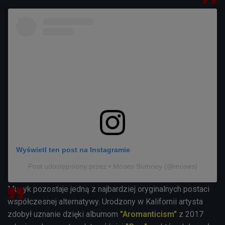
Wyświetl ten post na Instagramie
Post udostępniony przez • Moses Sumney (@moses)
Muzyk pozostaje jedną z najbardziej oryginalnych postaci
współczesnej alternatywy. Urodzony w Kalifornii artysta
zdobył uznanie dzięki albumom
"Aromanticism"
z 2017