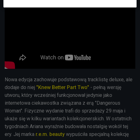
Nowa edycja zachowuje podstawową tracklistę deluxe, ale
dodaje do niej
"Knew Better Part Two"
- pełną wersję
utworu, który wcześniej funkcjonował jedynie jako
internetowa ciekawostka związana z erą "Dangerous
Woman". Fizyczne wydanie trafi do sprzedaży 29 maja i
ukaże się w kilku wariantach kolekcjonerskich. W ostatnich
tygodniach Ariana wyraźnie budowała nostalgię wokół tej
ery. Jej marka
r.e.m. beauty
wypuściła specjalną kolekcję