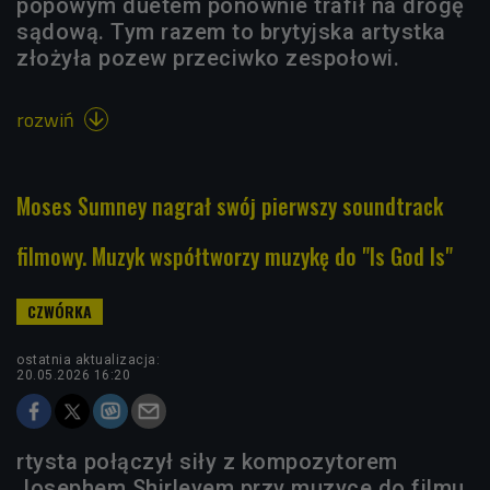
popowym duetem ponownie trafił na drogę
sądową. Tym razem to brytyjska artystka
złożyła pozew przeciwko zespołowi.
rozwiń

Moses Sumney nagrał swój pierwszy soundtrack
filmowy. Muzyk współtworzy muzykę do "Is God Is"
ostatnia aktualizacja:
20.05.2026 16:20
rtysta połączył siły z kompozytorem
Josephem Shirleyem przy muzyce do filmu