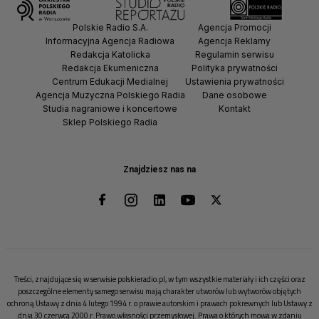
Polskie Radio S.A.
Agencja Promocji
Informacyjna Agencja Radiowa
Agencja Reklamy
Redakcja Katolicka
Regulamin serwisu
Redakcja Ekumeniczna
Polityka prywatności
Centrum Edukacji Medialnej
Ustawienia prywatności
Agencja Muzyczna Polskiego Radia
Dane osobowe
Studia nagraniowe i koncertowe
Kontakt
Sklep Polskiego Radia
Znajdziesz nas na
Treści, znajdujące się w serwisie polskieradio.pl, w tym wszystkie materiały i ich części oraz
poszczególne elementy samego serwisu mają charakter utworów lub wytworów objętych
ochroną Ustawy z dnia 4 lutego 1994 r. o prawie autorskim i prawach pokrewnych lub Ustawy z
dnia 30 czerwca 2000 r. Prawo własności przemysłowej. Prawa o których mowa w zdaniu