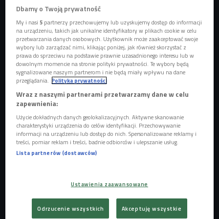
Dbamy o Twoją prywatność
My i nasi
5
partnerzy przechowujemy lub uzyskujemy dostęp do informacji
Ariana Grande
Foto: Katia Temkin/Universal Music Polska/mat. prasowe
na urządzeniu, takich jak unikalne identyfikatory w plikach cookie w celu
przetwarzania danych osobowych. Użytkownik może zaakceptować swoje
wybory lub zarządzać nimi, klikając poniżej, jak również skorzystać z
Oryginalne
"Dangerous Woman"
ukazało się 20 maja 2016
prawa do sprzeciwu na podstawie prawnie uzasadnionego interesu lub w
roku i było momentem przełomowym w karierze
Ariany
dowolnym momencie na stronie polityki prywatności. Te wybory będą
sygnalizowane naszym partnerom i nie będą miały wpływu na dane
Grande
. To właśnie na tej płycie wokalistka zaczęła
przeglądania.
Polityka prywatności
odchodzić od swojego wizerunku gwiazdy teen popu,
Wraz z naszymi partnerami przetwarzamy dane w celu
kierując się w stronę bardziej dojrzałego, sensualnego popu
zapewnienia:
i R&B. Album przyniósł jedne z największych hitów jej
Użycie dokładnych danych geolokalizacyjnych. Aktywne skanowanie
kariery -
"Into You"
,
"Side to Side"
nagrane z
Nicki Minaj
charakterystyki urządzenia do celów identyfikacji. Przechowywanie
informacji na urządzeniu lub dostęp do nich. Spersonalizowane reklamy i
czy tytułowe
"Dangerous Woman"
. Wydawnictwo zdobyło
treści, pomiar reklam i treści, badnie odbiorców i ulepszanie usług.
nominację do Grammy i do dziś pozostaje jednym z
Lista partnerów (dostawców)
najważniejszych momentów w dyskografii artystki.
Ustawienia zaawansowane
Odrzucenie wszystkich
Akceptuję wszystkie