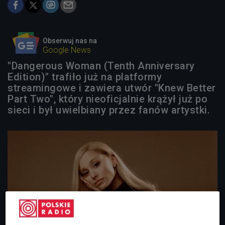
Obserwuj nas na
Google News
"Dangerous Woman (Tenth Anniversary
Edition)" trafiło już na platformy
streamingowe i zawiera utwór "Knew Better
Part Two", który nieoficjalnie krążył już po
sieci i był uwielbiany przez fanów artystki.