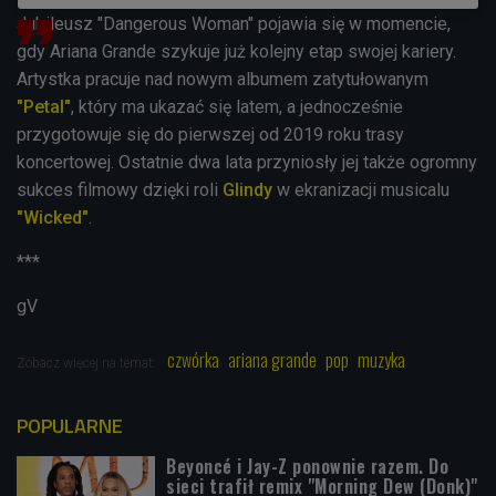
Jubileusz "Dangerous Woman" pojawia się w momencie,
gdy Ariana Grande szykuje już kolejny etap swojej kariery.
Artystka pracuje nad nowym albumem zatytułowanym
"Petal"
, który ma ukazać się latem, a jednocześnie
przygotowuje się do pierwszej od 2019 roku trasy
koncertowej. Ostatnie dwa lata przyniosły jej także ogromny
sukces filmowy dzięki roli
Glindy
w ekranizacji musicalu
"Wicked"
.
***
gV
czwórka
ariana grande
pop
muzyka
Zobacz więcej na temat:
POPULARNE
Beyoncé i Jay-Z ponownie razem. Do
sieci trafił remix "Morning Dew (Donk)"