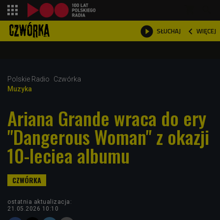
shopping_cart



WIĘCEJ
SŁUCHAJ

Polskie Radio
Czwórka
Muzyka
Ariana Grande wraca do ery
"Dangerous Woman" z okazji
10-leciea albumu
ostatnia aktualizacja:
21.05.2026 10:10