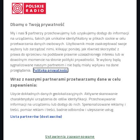
Charli XCX
Foto: Warner Music Ireland/mat. prasowe
Nowe wydawnictwo będzie następcą kulturowego
Dbamy o Twoją prywatność
fenomenu, jakim okazał się album
"Brat"
. Choć jeszcze kilka
My i nasi
5
partnerzy przechowujemy lub uzyskujemy dostęp do informacji
miesięcy temu
Charli XCX
sugerowała w wywiadach, że
na urządzeniu, takich jak unikalne identyfikatory w plikach cookie w celu
pracuje nad materiałem inspirowanym rockiem, dziś
przetwarzania danych osobowych. Użytkownik może zaakceptować swoje
wybory lub zarządzać nimi, klikając poniżej, jak również skorzystać z
wiadomo już, że
"Music, Fashion, Film"
ma być projektem
prawa do sprzeciwu na podstawie prawnie uzasadnionego interesu lub w
znacznie szerszym koncepcyjnie, łączącym trzy dziedziny,
dowolnym momencie na stronie polityki prywatności. Te wybory będą
sygnalizowane naszym partnerom i nie będą miały wpływu na dane
które od lat wpływają na jej twórczość: muzykę, modę i kino.
przeglądania.
Polityka prywatności
Wraz z naszymi partnerami przetwarzamy dane w celu
zapewnienia:
Użycie dokładnych danych geolokalizacyjnych. Aktywne skanowanie
charakterystyki urządzenia do celów identyfikacji. Przechowywanie
informacji na urządzeniu lub dostęp do nich. Spersonalizowane reklamy i
treści, pomiar reklam i treści, badnie odbiorców i ulepszanie usług.
Lista partnerów (dostawców)
Ustawienia zaawansowane