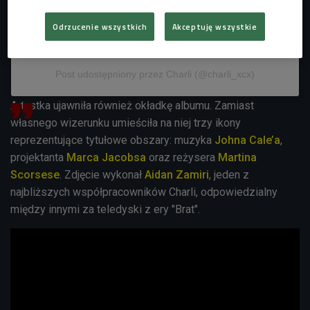
Odrzucenie wszystkich
Akceptuję wszystkie
Wyświetl ten post na Instagramie
Post udostępniony przez Charli (@charli_xcx)
Artystka ujawniła również okładkę albumu. Zamiast
własnego wizerunku umieściła na niej trzy ikony
reprezentujące tytułowe obszary: muzyka
Johna Cale’a
,
projektanta
Marca Jacobsa
oraz reżysera
Martina
Scorsese
. Zdjęcie wykonał
Aidan Zamiri
, jeden z
najbliższych współpracowników Charli, odpowiedzialny
między innymi za teledyski z ery "Brat".