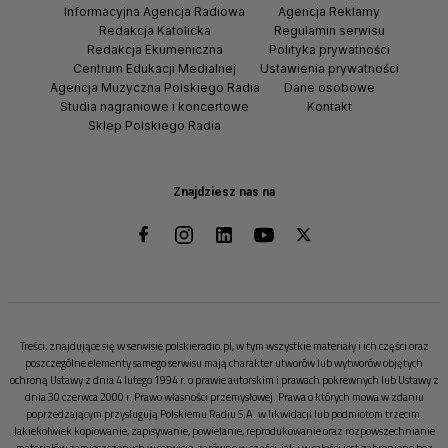
Informacyjna Agencja Radiowa
Agencja Reklamy
Redakcja Katolicka
Regulamin serwisu
Redakcja Ekumeniczna
Polityka prywatności
Centrum Edukacji Medialnej
Ustawienia prywatności
Agencja Muzyczna Polskiego Radia
Dane osobowe
Studia nagraniowe i koncertowe
Kontakt
Sklep Polskiego Radia
Znajdziesz nas na
Treści, znajdujące się w serwisie polskieradio.pl, w tym wszystkie materiały i ich części oraz
poszczególne elementy samego serwisu mają charakter utworów lub wytworów objętych
ochroną Ustawy z dnia 4 lutego 1994 r. o prawie autorskim i prawach pokrewnych lub Ustawy z
dnia 30 czerwca 2000 r. Prawo własności przemysłowej. Prawa o których mowa w zdaniu
poprzedzającym przysługują Polskiemu Radiu S.A. w likwidacji lub podmiotom trzecim.
Jakiekolwiek kopiowanie, zapisywanie, powielanie, reprodukowanie oraz rozpowszechnianie
materiałów zamieszczonych w serwisie, zarówno w części, jak i w całości jest zabronione bez