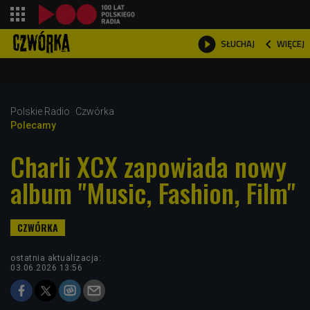
shopping_cart



WIĘCEJ
SŁUCHAJ

Polskie Radio
Czwórka
Polecamy
Charli XCX zapowiada nowy
album "Music, Fashion, Film"
ostatnia aktualizacja:
03.06.2026 13:56