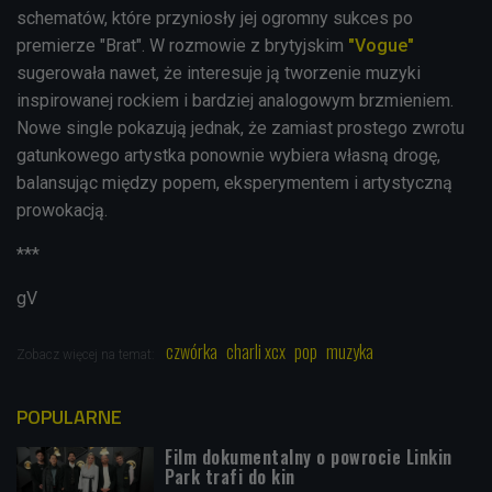
schematów, które przyniosły jej ogromny sukces po
premierze "Brat". W rozmowie z brytyjskim
"Vogue"
sugerowała nawet, że interesuje ją tworzenie muzyki
inspirowanej rockiem i bardziej analogowym brzmieniem.
Nowe single pokazują jednak, że zamiast prostego zwrotu
gatunkowego artystka ponownie wybiera własną drogę,
balansując między popem, eksperymentem i artystyczną
prowokacją.
***
gV
czwórka
charli xcx
pop
muzyka
Zobacz więcej na temat:
POPULARNE
Film dokumentalny o powrocie Linkin
Park trafi do kin