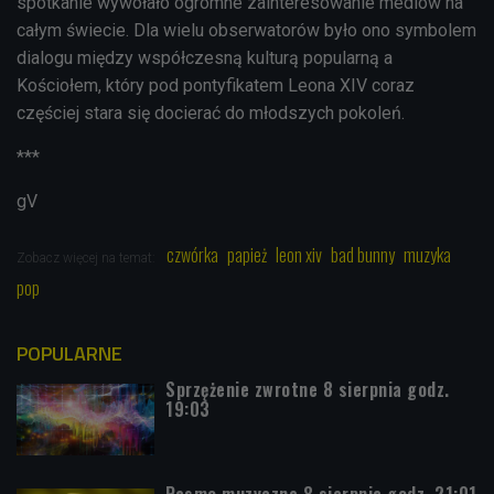
spotkanie wywołało ogromne zainteresowanie mediów na
całym świecie. Dla wielu obserwatorów było ono symbolem
dialogu między współczesną kulturą popularną a
Kościołem, który pod pontyfikatem Leona XIV coraz
częściej stara się docierać do młodszych pokoleń.
***
gV
czwórka
papież
leon xiv
bad bunny
muzyka
Zobacz więcej na temat:
pop
POPULARNE
Sprzężenie zwrotne 8 sierpnia godz.
19:03
Pasmo muzyczne 8 sierpnia godz. 21:01