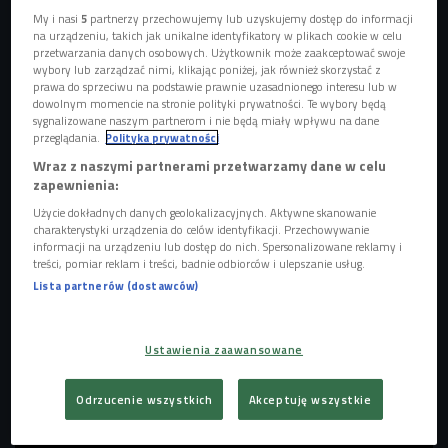
My i nasi
5
partnerzy przechowujemy lub uzyskujemy dostęp do informacji
na urządzeniu, takich jak unikalne identyfikatory w plikach cookie w celu
przetwarzania danych osobowych. Użytkownik może zaakceptować swoje
wybory lub zarządzać nimi, klikając poniżej, jak również skorzystać z
prawa do sprzeciwu na podstawie prawnie uzasadnionego interesu lub w
dowolnym momencie na stronie polityki prywatności. Te wybory będą
sygnalizowane naszym partnerom i nie będą miały wpływu na dane
przeglądania.
Polityka prywatności
Bad Bunny
Foto: Jordan Strauss/Invision/East News
Wraz z naszymi partnerami przetwarzamy dane w celu
zapewnienia:
Informację potwierdził Watykan. Do spotkania doszło 8
czerwca w Madrycie, a oprócz artysty uczestniczyli w nim
Użycie dokładnych danych geolokalizacyjnych. Aktywne skanowanie
charakterystyki urządzenia do celów identyfikacji. Przechowywanie
również członkowie jego rodziny. Choć przez kilka dni
informacji na urządzeniu lub dostęp do nich. Spersonalizowane reklamy i
media spekulowały o możliwości wspólnego publicznego
treści, pomiar reklam i treści, badnie odbiorców i ulepszanie usług.
Lista partnerów (dostawców)
wystąpienia, obie strony zdecydowały się zachować
kameralny charakter wydarzenia. Nie opublikowano także
żadnych oficjalnych fotografii z rozmowy.
Ustawienia zaawansowane
Odrzucenie wszystkich
Akceptuję wszystkie