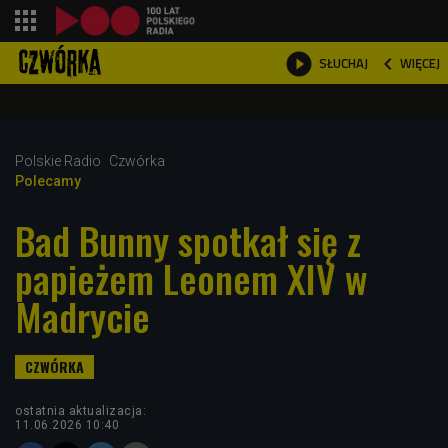
shopping_cart



WIĘCEJ
SŁUCHAJ

Polskie Radio
Czwórka
Polecamy
Bad Bunny spotkał się z
papieżem Leonem XIV w
Madrycie
ostatnia aktualizacja:
11.06.2026 10:40