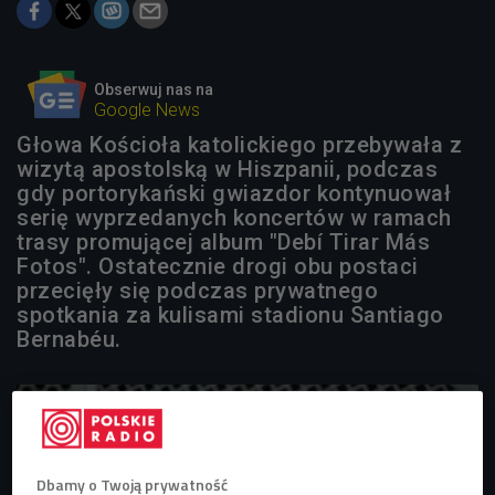
Obserwuj nas na
Google News
Głowa Kościoła katolickiego przebywała z
wizytą apostolską w Hiszpanii, podczas
gdy portorykański gwiazdor kontynuował
serię wyprzedanych koncertów w ramach
trasy promującej album "Debí Tirar Más
Fotos". Ostatecznie drogi obu postaci
przecięły się podczas prywatnego
spotkania za kulisami stadionu Santiago
Bernabéu.
Dbamy o Twoją prywatność