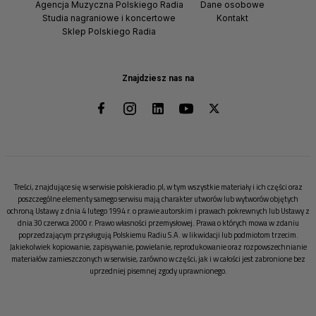
Agencja Muzyczna Polskiego Radia
Dane osobowe
Studia nagraniowe i koncertowe
Kontakt
Sklep Polskiego Radia
Znajdziesz nas na
Treści, znajdujące się w serwisie polskieradio.pl, w tym wszystkie materiały i ich części oraz
poszczególne elementy samego serwisu mają charakter utworów lub wytworów objętych
ochroną Ustawy z dnia 4 lutego 1994 r. o prawie autorskim i prawach pokrewnych lub Ustawy z
dnia 30 czerwca 2000 r. Prawo własności przemysłowej. Prawa o których mowa w zdaniu
poprzedzającym przysługują Polskiemu Radiu S.A. w likwidacji lub podmiotom trzecim.
Jakiekolwiek kopiowanie, zapisywanie, powielanie, reprodukowanie oraz rozpowszechnianie
materiałów zamieszczonych w serwisie, zarówno w części, jak i w całości jest zabronione bez
uprzedniej pisemnej zgody uprawnionego.