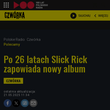
shopping_cart



WIĘCEJ
SŁUCHAJ

Polskie Radio
Czwórka
Polecamy
Po 26 latach Slick Rick
zapowiada nowy album
ostatnia aktualizacja:
21.05.2025 11:34