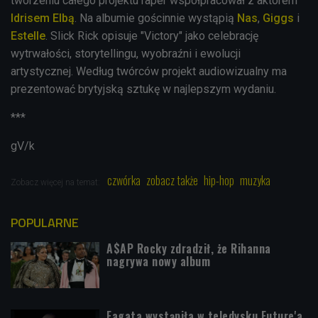
tworzeniu całego projektu raper współpracował z aktorem
Idrisem Elbą
.
Na albumie gościnnie wystąpią
Nas
,
Giggs
i
Estelle
. Slick Rick opisuje "Victory" jako celebrację
wytrwałości, storytellingu, wyobraźni i ewolucji
artystycznej. Według twórców projekt audiowizualny ma
prezentować brytyjską sztukę w najlepszym wydaniu.
***
gV/k
czwórka
zobacz także
hip-hop
muzyka
Zobacz więcej na temat:
POPULARNE
A$AP Rocky zdradził, że Rihanna
nagrywa nowy album
Fagata wystąpiła w teledysku Future'a