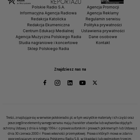
Polskie Radio S.A.
Agencja Promocji
Informacyjna Agencja Radiowa
Agencja Reklamy
Redakcja Katolicka
Regulamin serwisu
Redakcja Ekumeniczna
Polityka prywatności
Centrum Edukacji Medialnej
Ustawienia prywatności
Agencja Muzyczna Polskiego Radia
Dane osobowe
Studia nagraniowe i koncertowe
Kontakt
Sklep Polskiego Radia
Znajdziesz nas na
Treści, znajdujące się w serwisie polskieradio.pl, w tym wszystkie materiały i ich części oraz
poszczególne elementy samego serwisu mają charakter utworów lub wytworów objętych
ochroną Ustawy z dnia 4 lutego 1994 r. o prawie autorskim i prawach pokrewnych lub Ustawy z
dnia 30 czerwca 2000 r. Prawo własności przemysłowej. Prawa o których mowa w zdaniu
poprzedzającym przysługują Polskiemu Radiu S.A. w likwidacji lub podmiotom trzecim.