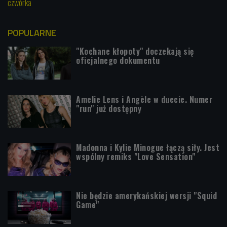
czwórka
POPULARNE
"Kochane kłopoty" doczekają się
oficjalnego dokumentu
Amelie Lens i Angèle w duecie. Numer
"run" już dostępny
Madonna i Kylie Minogue łączą siły. Jest
wspólny remiks "Love Sensation"
Nie będzie amerykańskiej wersji "Squid
Game"