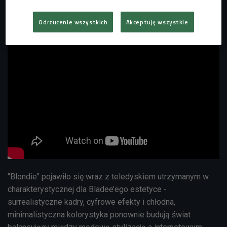
Odrzucenie wszystkich
Akceptuję wszystkie
"Blondie" pojawiło się wraz z teledyskiem utrzymanym w
charakterystycznej dla Bladee’ego estetyce -
surrealistyczne kadry, cyfrowe efekty i chłodna,
minimalistyczna kolorystyka ponownie budują świat