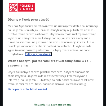
Dbamy o Twoją prywatność
Bladee
Foto: Brandon Nagy/Shutterstock/East News
My i nasi
5
partnerzy przechowujemy lub uzyskujemy dostęp do informacji
na urządzeniu, takich jak unikalne identyfikatory w plikach cookie w celu
Singiel
"Blondie"
zapowiada nadchodzący album
przetwarzania danych osobowych. Użytkownik może zaakceptować swoje
wybory lub zarządzać nimi, klikając poniżej, jak również skorzystać z
Bladee'ego "Sulfur Surfer"
, który ma się ukazać już 20
prawa do sprzeciwu na podstawie prawnie uzasadnionego interesu lub w
maja i będzie pierwszym pełnoprawnym projektem artysty
dowolnym momencie na stronie polityki prywatności. Te wybory będą
sygnalizowane naszym partnerom i nie będą miały wpływu na dane
od czasu
"Cold Visions"
z 2024 roku. Brzmienie nowego
przeglądania.
Polityka prywatności
numeru opiera się na miękkiej, rozmytej produkcji
Wraz z naszymi partnerami przetwarzamy dane w celu
Whitearmora
, która od dawna definiuje estetykę
zapewnienia:
Bladee’ego, ale tutaj jest jeszcze bardziej oszczędna niż
Użycie dokładnych danych geolokalizacyjnych. Aktywne skanowanie
zwykle. Warstwy dźwiękowe nie dominują, tylko unoszą się
charakterystyki urządzenia do celów identyfikacji. Przechowywanie
informacji na urządzeniu lub dostęp do nich. Spersonalizowane reklamy i
w tle, tworząc wrażenie lekkiego dryfowania. Całość jest
treści, pomiar reklam i treści, badnie odbiorców i ulepszanie usług.
bardziej minimalistyczna niż jego bardziej intensywne
Lista partnerów (dostawców)
projekty z ostatnich lat, co sprawia, że utwór działa przede
wszystkim atmosferą, a nie strukturą.
Ustawienia zaawansowane