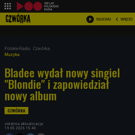
shopping_cart



WIĘCEJ
SŁUCHAJ

Polskie Radio
Czwórka
Muzyka
Bladee wydał nowy singiel
"Blondie" i zapowiedział
nowy album
ostatnia aktualizacja:
19.05.2026 15:40