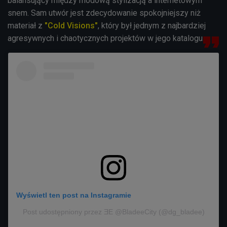
balansujący między modową stylizacją a internetowym
snem. Sam utwór jest zdecydowanie spokojniejszy niż
materiał z
"Cold Visions"
, który był jednym z najbardziej
agresywnych i chaotycznych projektów w jego katalogu.
Wyświetl ten post na Instagramie
Post udostępniony przez ƎE @BladeeCity (@dg_bladee)