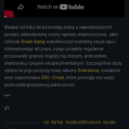
Bladee od kilku lat pozostaje jedną z najważniejszych
postaci alternatywnej sceny rapowo-elektronicznej. Jako
członek
Drain Gang
współtworzył estetykę cloud rapu i
internetowego art popu, a jego projekty regularnie
przesuwały granice między hip-hopem, ambientem,
elektroniką i popem eksperymentalnym. Szczególnie duży
wpływ na jego pozycję miały albumy
Eversince
, Icedancer
oraz wspomniane
333
i
Crest
, które pomogły mu wyjść
poza undergroundową publiczność.
***
gV
rap
hip hop
muzyka elektroniczna
muzyka
Zobacz więcej na temat: